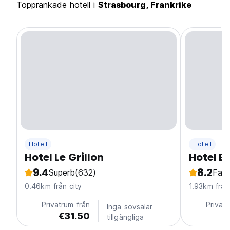
Topprankade hotell i
Strasbourg, Frankrike
Hotell
Hotell
Hotel Le Grillon
Hotel E
9.4
8.2
Superb
(632)
Fabu
0.46km från city
1.93km från
Privatrum från
Privatr
Inga sovsalar
€31.50
€
tillgängliga