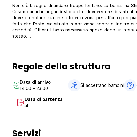
Non c'è bisogno di andare troppo lontano. La bellissima Shir
Ci sono antichi luoghi di storia che devi vedere durante il 
dove prenotare, sia che ti trovi in ​​zona per affari o per 
fatto che l'hotel sia situato in posizione centrale. Inoltre
comodità. Ottieni il tanto necessario riposo dopo un'intera 
stesso.
Non sorprende che viaggiatori esperti consiglino questo hote
ideale per gustare tutti i pasti. C'è un parcheggio disponi
del lusso dell'aria condizionata. I letti sono comodi e puo
Regole della struttura
In effetti, lo Shiraz Sasan Hotel ti offre un valore reale per
I luoghi turistici situati convenientemente a dieci minuti di
minuti di distanza c'è l'Arg di Karim Khan. A soli dieci minut
Data di arrivo
itinerario per la giornata, questo è il miglior hotel da pren
Si accettano bambini
14:00 - 23:00
Il Sasan Hotel Shiraz accoglie gentilmente i nostri ospiti.
potrebbe essere la scelta adatta a te. Siamo disponibili 24 
Data di partenza
al
Politiche e condizioni del Sasan Hotel Shiraz:
Politica di cancellazione: 72 ore prima dell'arrivo. In caso 
notte del soggiorno.
Servizi