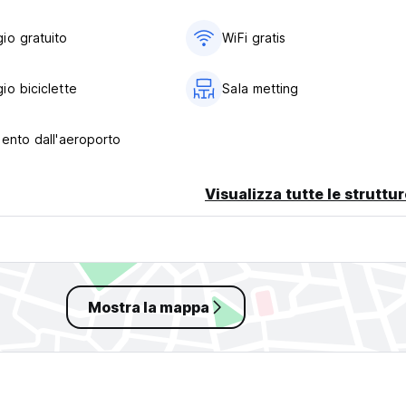
io gratuito
WiFi gratis
 in anticipo via e-mail dei vostri ca. ora di arrivo
io biciclette
Sala metting
mento dall'aeroporto
Visualizza tutte le struttu
iginal language)
Mostra la mappa