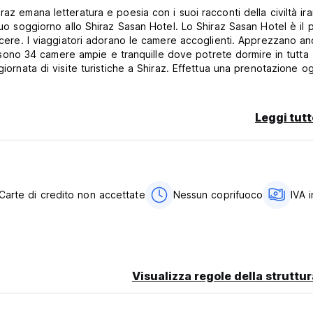
az emana letteratura e poesia con i suoi racconti della civiltà ira
tuo soggiorno allo Shiraz Sasan Hotel. Lo Shiraz Sasan Hotel è il 
piacere. I viaggiatori adorano le camere accoglienti. Apprezzano an
 ci sono 34 camere ampie e tranquille dove potrete dormire in tutta
giornata di visite turistiche a Shiraz. Effettua una prenotazione o
l in cui soggiornare a Shiraz. Il ristorante al primo piano è il lu
Leggi tutt
bile in loco. Ognuna delle 34 camere è dotata di connessione inte
i prenotare una camera a seconda della sistemazione di cui hai bis
 quello per cui paghi.
 distanza includono la Collezione Vakil e la Tomba di Saadi. A soli 
i di distanza si trova la Tomba di Hafez. Non importa quale sia il t
otare che soddisfa le tue esigenze.
Carte di credito non accettate
Nessun coprifuoco
IVA 
 Se stai cercando un hotel economico e modesto, il Sasan Hotel Shi
ore al giorno e saremmo grati di aiutare. Parliamo la tua lingua.
Visualizza regole della struttur
di cancellazione tardiva o di mancato arrivo verrà addebitata la pr