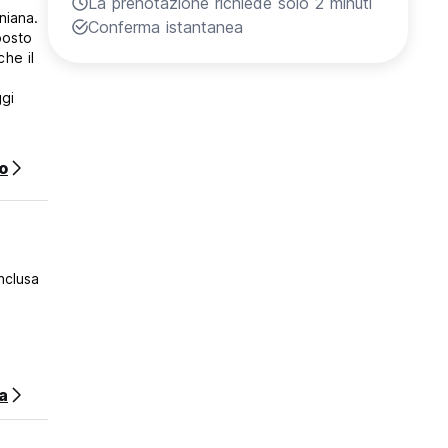
La prenotazione richiede solo 2 minuti
niana.
Conferma istantanea
posto
che il
ggi
ogo
o
rnet e
ogno.
cinque
uo
inclusa
raz
a
ima