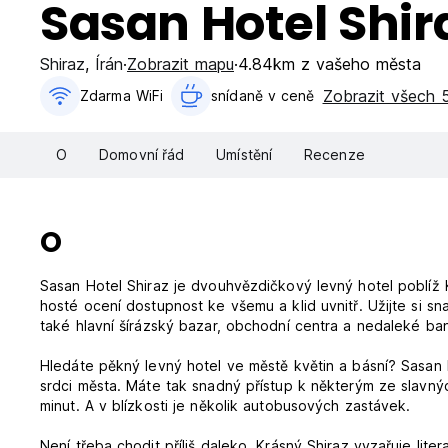
Sasan Hotel Shir
Shiraz
,
Írán
Zobrazit mapu
4.84km z vašeho města
Zobrazit všech 5
Zdarma WiFi
snídaně v ceně‎
O
Domovní řád
Umístění
Recenze
O
Sasan Hotel Shiraz je dvouhvězdičkový levný hotel poblíž K
hosté ocení dostupnost ke všemu a klid uvnitř. Užijte si sn
také hlavní šírázský bazar, obchodní centra a nedaleké ban
Hledáte pěkný levný hotel ve městě květin a básní? Sasan
srdci města. Máte tak snadný přístup k některým ze slavnýc
minut. A v blízkosti je několik autobusových zastávek.
Není třeba chodit příliš daleko. Krásný Shiraz vyzařuje lite