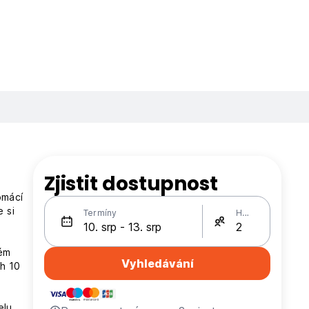
Zjistit dostupnost
omácí
 si
Termíny
Hosté
mém
Vyhledávání
ch 10
elu