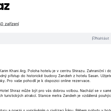
az
0 zařízení
Nahlásit
arim Khani Arg. Poloha hotelu je v centru Shirazu. Zahraniční i d
adný přístup do historické budovy Zandieh z hotelu Sasan. Užijete
ky. Pro vaše pohodlí je k dispozici online rezervace.
 Hotel Shiraz může být pro vás dobrou volbou. Nachází se v sa
h turistických atrakcí. Stanice metra Zandieh je vzdálená pouhý
raturu a poezii s vyprávěním o civilizaci Íránu. Během pobytu v hot