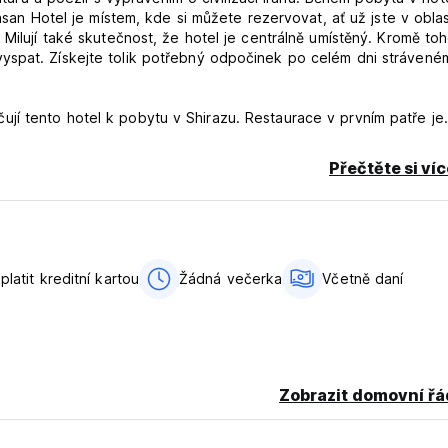
asan Hotel je místem, kde si můžete rezervovat, ať už jste v oblas
Milují také skutečnost, že hotel je centrálně umístěný. Kromě toh
yspat. Získejte tolik potřebný odpočinek po celém dni strávené
jí tento hotel k pobytu v Shirazu. Restaurace v prvním patře je
areálu je k dispozici parkoviště. Každý z 34 pokojů má vybavený
j si můžete rezervovat podle toho, jaké ubytování potřebujete. 
Přečtěte si ví
tu za to, za co platíte.
nut odtud, patří Vakil Collection a Tomb of Saadi. Jen pět minut 
 hrobka. Bez ohledu na to, jaký je váš itinerář pro daný den, j
 levný a skromný hotel, Sasan Hotel Shiraz by pro vás mohl být
vám pomůžeme. Mluvíme vaším jazykem.
platit kreditní kartou
Žádná večerka
Včetně daní
dního zrušení nebo nedostavení se vám bude účtována první noc
Zobrazit domovní řá