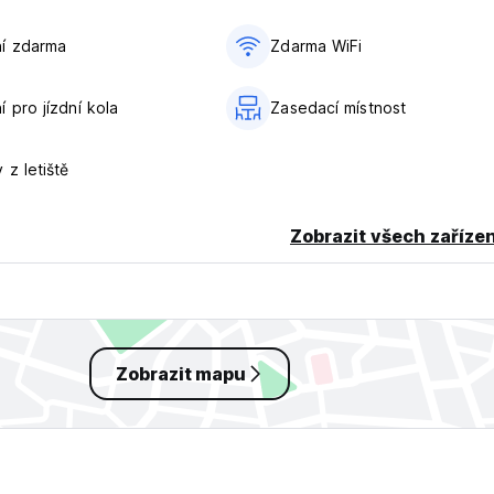
ailem o svých cca. čas příjezdu
í zdarma
Zdarma WiFi
 pro jízdní kola
Zasedací místnost
 z letiště
Zobrazit všech zařízen
inal language)
Zobrazit mapu