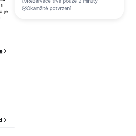
Rezervace trvá pouze 2 minuty
ti
Okamžité potvrzení
o je
m
The
ce
odtud
e to
d