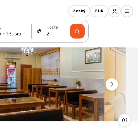
český
EUR
y
Hosté