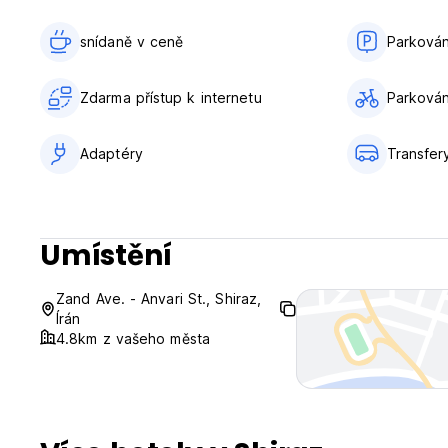
Check in od 14:00 do 14:00. Informujte prosím předem e-m
Odhlášení před 12:00.
snídaně v ceně‎
Parkován
Všeobecné:
Zdarma přístup k internetu
Parkování
Recepce k dispozici 24h
Včetně daní.
Wifi zdarma
Adaptéry
Transfery
Včetně snídaně.
Žádný zákaz vycházení.
Vhodné pro děti.
Maximální délka pobytu je 14 dní (Auto-translated from orig
Umístění
Zand Ave. - Anvari St., Shiraz,
Írán
4.8km z vašeho města