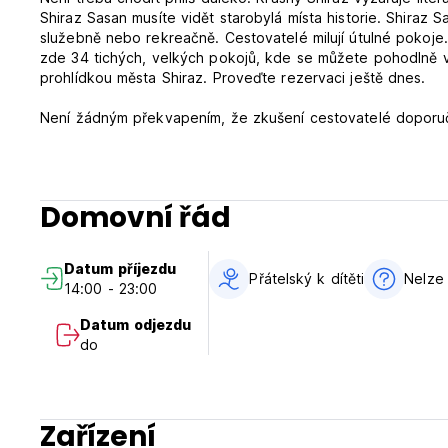
Shiraz Sasan musíte vidět starobylá místa historie. Shiraz S
služebně nebo rekreačně. Cestovatelé milují útulné pokoje. 
zde 34 tichých, velkých pokojů, kde se můžete pohodlně v
prohlídkou města Shiraz. Proveďte rezervaci ještě dnes.
Není žádným překvapením, že zkušení cestovatelé doporuču
skvělým místem, kde si můžete vychutnat všechna jídla. V 
internet a luxus klimatizace. Postele jsou pohodlné a poko
Shiraz Sasan Hotel vám skutečně poskytuje skutečnou hodno
Mezi turistická místa, která se nacházejí pohodlně deset mi
Domovní řád
je Arg Karima Khana. Pouhých deset minut odtud je Háfezova
nejlepší hotel k rezervaci, který splňuje vaše požadavky.
Sasan Hotel Shiraz laskavě vítá naše hosty. Pokud hledáte
Datum příjezdu
vhodnou volbou. Jsme k dispozici 24 hodin denně a rádi 
Přátelský k dítěti
Nelze 
14:00 - 23:00
Zásady a podmínky hotelu Sasan Hotel Shiraz:
Datum odjezdu
do
Storno podmínky: 72 hodin před příjezdem. V případě poz
vašeho pobytu.
Platba při příjezdu v hotovosti.
Zařízení