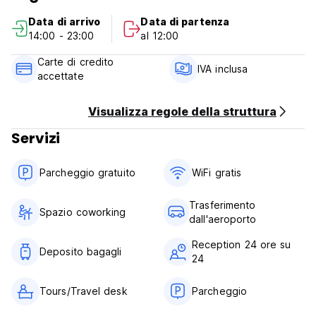
Data di arrivo
Data di partenza
Cancellation Policy: 1 days before arrival. In case of a late
14:00 - 23:00
al 12:00
cancellation or No Show, you will be charged the first night
of your stay.
Carte di credito
IVA inclusa
accettate
Check in from 14.00 to 23.00
Check out before 12.00
Visualizza regole della struttura
Payment upon arrival by cash ,credit and debit card
Servizi
Taxes included
Breakfast not included
Parcheggio gratuito
WiFi gratis
General:
24 hours reception.
Trasferimento
No special conditions
Spazio coworking
dall'aeroporto
Reception 24 ore su
Deposito bagagli
24
Tours/Travel desk
Parcheggio