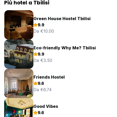
Più hotel a Tbilisi
Green House Hostel Tbilisi
9.9
Da €10.00
Eco-friendly Why Me? Tbilisi
9.9
Da €3.50
Friends Hostel
9.6
Da €6.74
Good Vibes
9.6