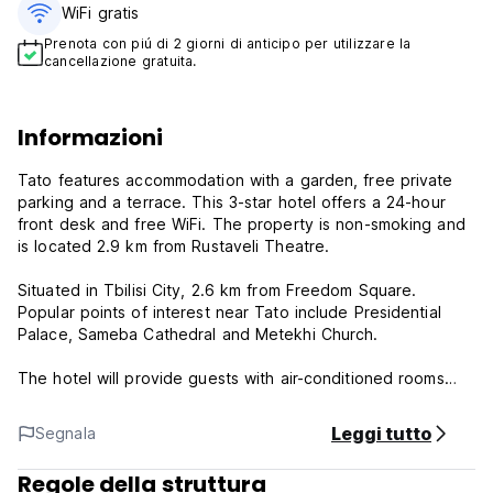
WiFi gratis
Prenota con piú di 2 giorni di anticipo per utilizzare la
cancellazione gratuita.
Informazioni
Tato features accommodation with a garden, free private
parking and a terrace. This 3-star hotel offers a 24-hour
front desk and free WiFi. The property is non-smoking and
is located 2.9 km from Rustaveli Theatre.
Situated in Tbilisi City, 2.6 km from Freedom Square.
Popular points of interest near Tato include Presidential
Palace, Sameba Cathedral and Metekhi Church.
The hotel will provide guests with air-conditioned rooms
with a desk, a kettle, a fridge, a safety deposit box, a flat-
screen TV and a private bathroom with a shower. At Tato
Leggi tutto
Segnala
rooms are equipped with bed linen and towels.
Regole della struttura
Tato Policy and Conditions: