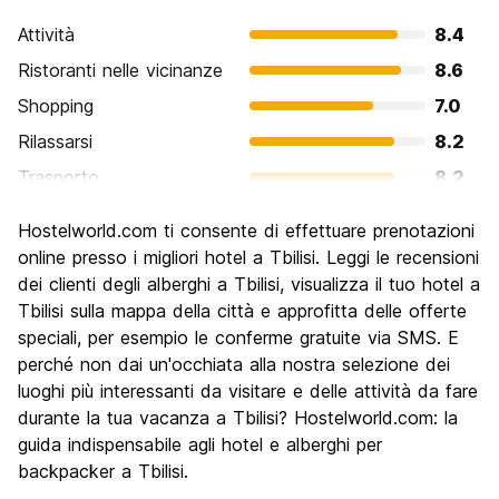
Attività
8.4
Ristoranti nelle vicinanze
8.6
Shopping
7.0
Rilassarsi
8.2
Trasporto
8.2
Cosa visitare
8.7
Hostelworld.com ti consente di effettuare prenotazioni
Luoghi di interesse culturale
8.5
online presso i migliori hotel a Tbilisi. Leggi le recensioni
Festa / Vita notturna
dei clienti degli alberghi a Tbilisi, visualizza il tuo hotel a
7.5
Tbilisi sulla mappa della città e approfitta delle offerte
Qualita' Prezzo
8.8
speciali, per esempio le conferme gratuite via SMS. E
perché non dai un'occhiata alla nostra selezione dei
luoghi più interessanti da visitare e delle attività da fare
durante la tua vacanza a Tbilisi? Hostelworld.com: la
guida indispensabile agli hotel e alberghi per
backpacker a Tbilisi.