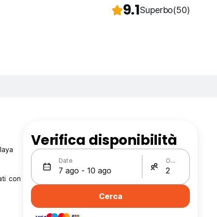
9.1
Superbo
(50)
Verifica disponibilità
Playa
Date
Ospiti
ati con
Cerca