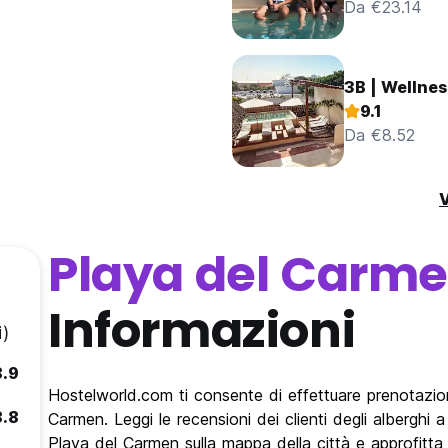
Da €23.14
3B | Wellnes
9.1
Da €8.52
V
Playa del Carm
Informazioni
)
8.9
Hostelworld.com ti consente di effettuare prenotazioni
8.8
Carmen. Leggi le recensioni dei clienti degli alberghi a
Playa del Carmen sulla mappa della città e approfitta 