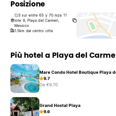
Posizione
C/3 sur entre 65 y 70 mza 11
lote 9, Playa del Carmen,
Messico
1.5km dal centro citta
Più hotel a Playa del Carm
Mare Condo Hotel Boutique Playa 
9.7
Da €9.70
Grand Hostal Playa
9.6