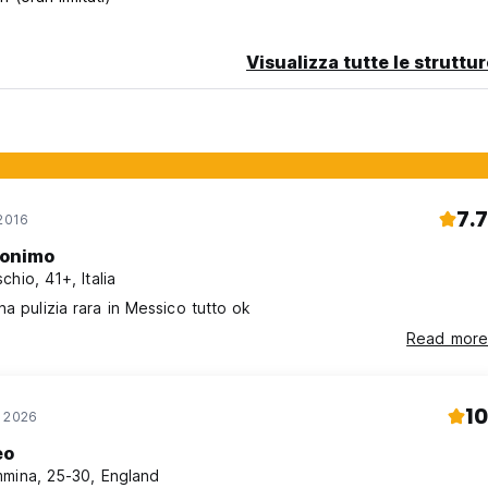
Visualizza tutte le struttu
7.7
 2016
onimo
chio, 41+, Italia
Perfetto una pulizia rara in Messico tutto ok
Read more
10
n 2026
eo
mina, 25-30, England