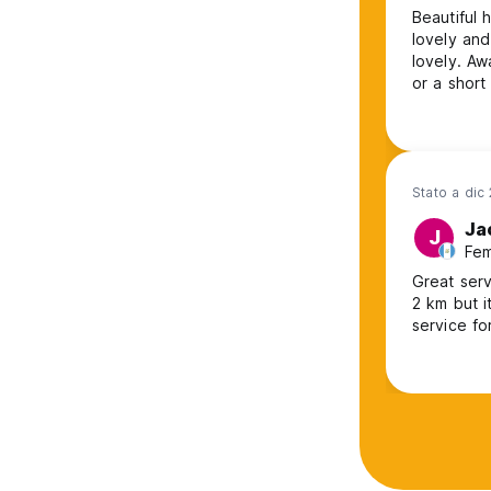
Beautiful 
lovely and
lovely. Away from the hustle and bustle of town, but only a 20 minute walk
or a short 
Stato a dic
Ja
J
Fem
Great serv
2 km but i
service fo