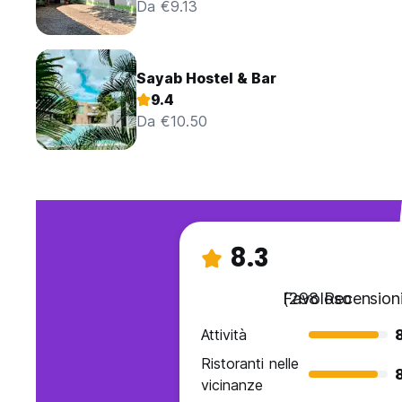
Da €9.13
Sayab Hostel & Bar
9.4
Da €10.50
8.3
Favoloso
(298 Recensioni
Attività
Ristoranti nelle
vicinanze