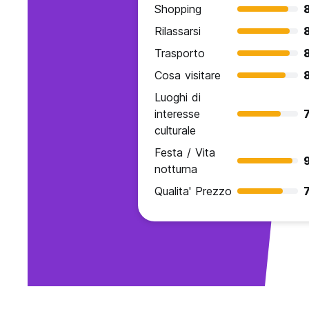
Shopping
Rilassarsi
Trasporto
Cosa visitare
Luoghi di
interesse
7
culturale
Festa / Vita
9
notturna
Qualita' Prezzo
7