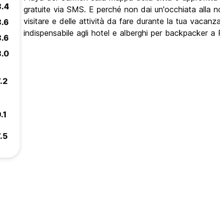
8.4
gratuite via SMS. E perché non dai un'occhiata alla no
visitare e delle attività da fare durante la tua vaca
8.6
indispensabile agli hotel e alberghi per backpacker a
8.6
8.0
.2
.1
.5