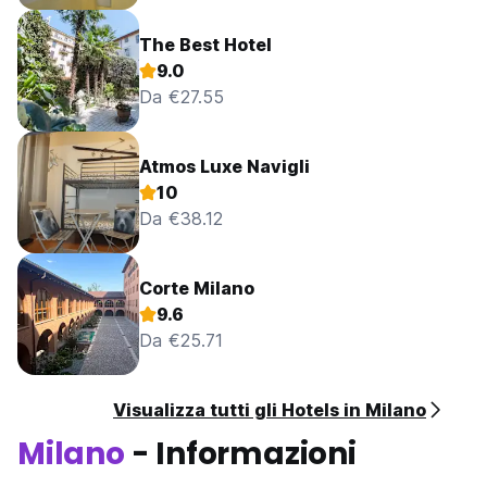
The Best Hotel
9.0
Da €27.55
Atmos Luxe Navigli
10
Da €38.12
Corte Milano
9.6
Da €25.71
Visualizza tutti gli Hotels in Milano
Milano
- Informazioni