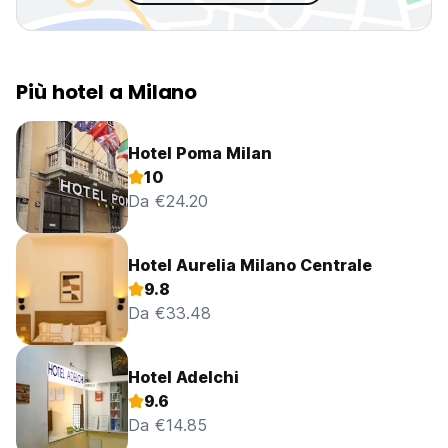
Più hotel a Milano
Hotel Poma Milan
10
Da €24.20
Hotel Aurelia Milano Centrale
9.8
Da €33.48
Hotel Adelchi
9.6
Da €14.85