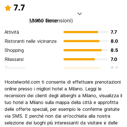
7.7
Molto bene
(3960 Recensioni)
Attività
7.7
Ristoranti nelle vicinanze
8.0
Shopping
8.5
Rilassarsi
7.0
Trasporto
8.2
Cosa visitare
7.8
Hostelworld.com ti consente di effettuare prenotazioni
Luoghi di interesse culturale
8.2
online presso i migliori hotel a Milano. Leggi le
Festa / Vita notturna
recensioni dei clienti degli alberghi a Milano, visualizza il
7.5
tuo hotel a Milano sulla mappa della città e approfitta
Qualita' Prezzo
6.6
delle offerte speciali, per esempio le conferme gratuite
via SMS. E perché non dai un'occhiata alla nostra
selezione dei luoghi più interessanti da visitare e delle