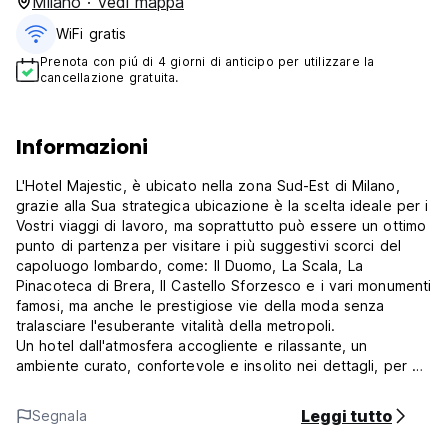
Milano · Vedi mappa
WiFi gratis
Prenota con piú di 4 giorni di anticipo per utilizzare la
cancellazione gratuita.
Informazioni
L'Hotel Majestic, è ubicato nella zona Sud-Est di Milano,
grazie alla Sua strategica ubicazione è la scelta ideale per i
Vostri viaggi di lavoro, ma soprattutto può essere un ottimo
punto di partenza per visitare i più suggestivi scorci del
capoluogo lombardo, come: Il Duomo, La Scala, La
Pinacoteca di Brera, Il Castello Sforzesco e i vari monumenti
famosi, ma anche le prestigiose vie della moda senza
tralasciare l'esuberante vitalità della metropoli.
Un hotel dall'atmosfera accogliente e rilassante, un
ambiente curato, confortevole e insolito nei dettagli, per chi
non vuole rinunciare alla tranquillità e al calore di casa, tutto
questo è l'Hotel Majestic ubicato nel parco agricolo Sud di
Leggi tutto
Segnala
Milano, territorio ricco di preziose testimonianze storiche e
ambientali, quale l'immediata vicinanza all' imponente