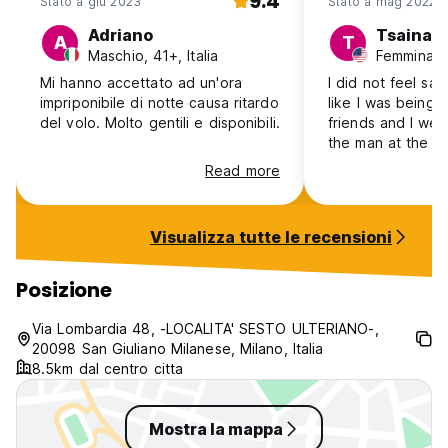
9.4
Penalitá: verrá addebitata una notte.
Stato a giu 2023
Stato a mag 2022
Adriano
Tsaina
A
T
CIN: IT015195A1SLWNTEJU
Maschio, 41+, Italia
Femmina, 
Mi hanno accettato ad un'ora
I did not feel saf
impriponibile di notte causa ritardo
like I was being
del volo. Molto gentili e disponibili.
friends and I wer
the man at the f
thought he was go
Read more
us. Also the only
is by car.
Visualizza tutte le recensioni
Posizione
Via Lombardia 48, -LOCALITA' SESTO ULTERIANO-,
20098 San Giuliano Milanese, Milano, Italia
8.5km dal centro citta
Mostra la mappa