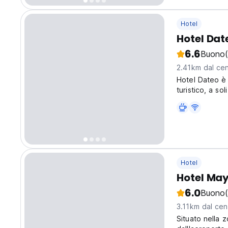
Hotel
Hotel Dat
6.6
Buono
2.41km dal cen
Hotel Dateo è 
turistico, a so
posizione rend
tempo tra cui i
Hotel
Hotel Ma
6.0
Buono
3.11km dal cent
Situato nella z