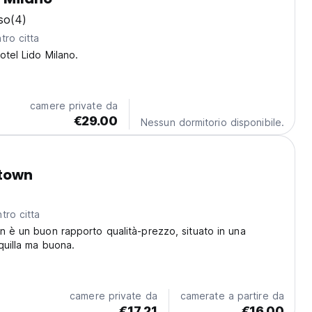
so
(4)
tro citta
otel Lido Milano.
camere private da
€29.00
Nessun dormitorio disponibile.
dtown
tro citta
n è un buon rapporto qualità-prezzo, situato in una
quilla ma buona.
camere private da
camerate a partire da
€17.21
€16.00