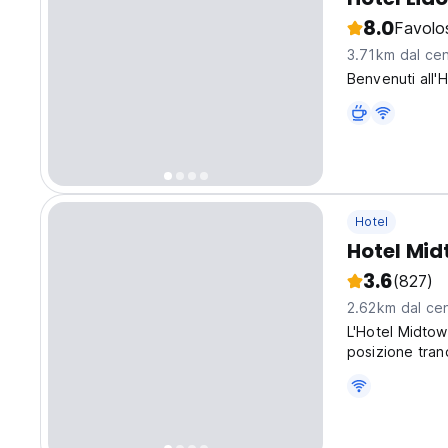
8.0
Favolo
3.71km dal cen
Benvenuti all'H
Hotel
Hotel Mi
3.6
(827)
2.62km dal cen
L'Hotel Midtow
posizione tran