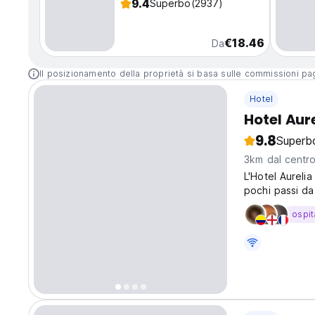
9.4
Superbo
(2937)
€18.46
Da
Il posizionamento della proprietà si basa sulle commissioni paga
Hotel
Hotel Aur
9.8
Superb
3km dal centro
L'Hotel Aureli
pochi passi da
per visitare qu
ospit