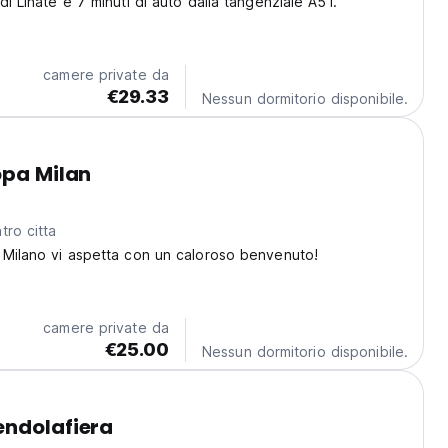
di Linate e 7 minuti di auto dalla tangenziale A51.
camere private da
€29.33
Nessun dormitorio disponibile.
opa Milan
tro citta
 Milano vi aspetta con un caloroso benvenuto!
camere private da
€25.00
Nessun dormitorio disponibile.
endolafiera