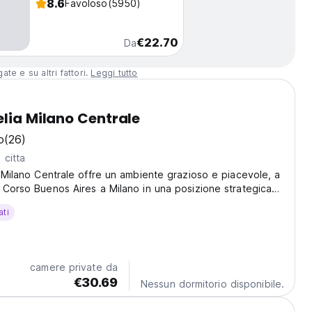
8.6
Favoloso
(5950)
€22.70
Da
te e su altri fattori.
Leggi tutto
elia Milano Centrale
o
(26)
 citta
a Milano Centrale offre un ambiente grazioso e piacevole, a
 Corso Buenos Aires a Milano in una posizione strategica
esta affascinante città.
ati
camere private da
€30.69
Nessun dormitorio disponibile.