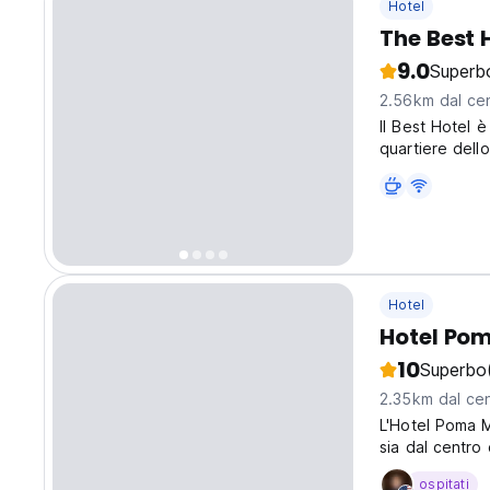
Hotel
The Best 
9.0
Superb
2.56km dal cen
Il Best Hotel è
quartiere dello
Hotel
Hotel Po
10
Superbo
2.35km dal cen
L'Hotel Poma Mi
sia dal centro 
ospitati