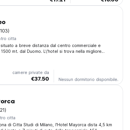
eo
(103)
tro citta
situato a breve distanza dal centro commerciale e
li 1500 mt. dal Duomo. L\'hotel si trova nella migliore
e facile raggiungere molti punti di interesse in breve
l Duomo, Università, Tribunale, Centro...
camere private da
€37.50
Nessun dormitorio disponibile.
yorca
(21)
ro citta
ona di Citta Studi di Milano, l'Hotel Mayorca dista 4,5 km