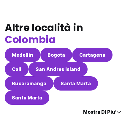
Altre località in
Colombia
Medellin
Bogota
Cartagena
Cali
San Andres Island
Bucaramanga
Santa Marta
Santa Marta
Mostra Di Piu'