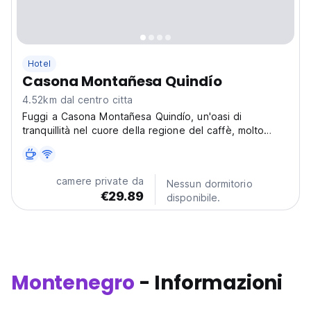
Hotel
Casona Montañesa Quindío
4.52km dal centro citta
Fuggi a Casona Montañesa Quindío, un'oasi di
tranquillità nel cuore della regione del caffè, molto
vicino al Parque del Café. Situato a Vda. Cantores,
Montenegro, questo affascinante hotel ti aspetta a
braccia aperte. Immagina di svegliarti con il suono
camere private da
Nessun dormitorio
degli...
€29.89
disponibile.
Montenegro
- Informazioni