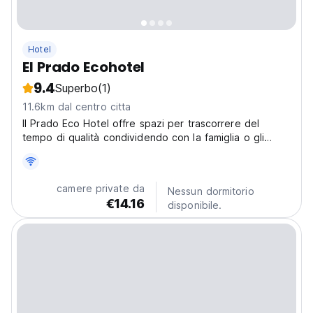
Hotel
El Prado Ecohotel
9.4
Superbo
(1)
11.6km dal centro citta
Il Prado Eco Hotel offre spazi per trascorrere del
tempo di qualità condividendo con la famiglia o gli
amici immersi nella natura. Prenota ora nella nostra
cabina o in altre camere.
camere private da
Nessun dormitorio
€14.16
disponibile.