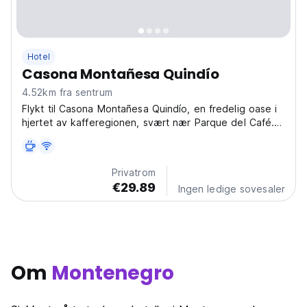
Hotel
Casona Montañesa Quindío
4.52km fra sentrum
Flykt til Casona Montañesa Quindío, en fredelig oase i
hjertet av kafferegionen, svært nær Parque del Café.
Dette sjarmerende hotellet ligger i Vda. Cantores,
Montenegro, og venter på deg med åpne armer. Se
for deg at du våkner til lyden av fugler og lukten...
Privatrom
€29.89
Ingen ledige sovesaler
Om
Montenegro