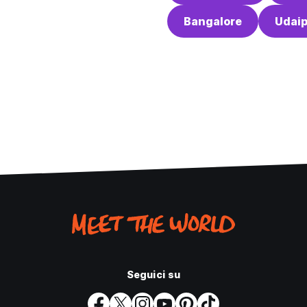
Bangalore
Udai
Seguici su