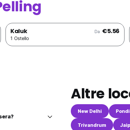
Pelling
Kaluk
€5.56
Da
1 Ostello
Altre loc
New Delhi
Pondi
asera?
Trivandrum
Jai