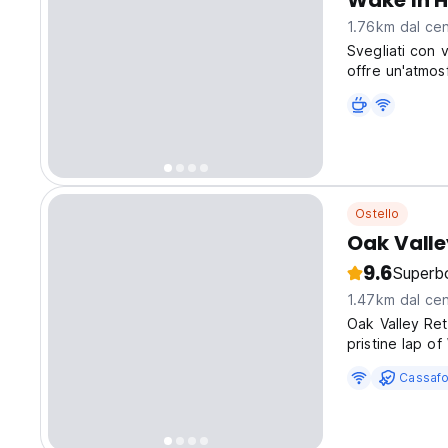
Wake In 
1.76km dal cen
Svegliati con v
offre un'atmosf
questa base c
language)
Ostello
Oak Valle
9.6
Superb
1.47km dal cen
Oak Valley Re
pristine lap o
nature lovers 
Cassafo
this charming 