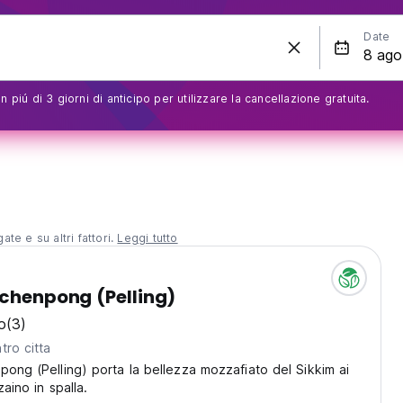
Date
 piú di 3 giorni di anticipo per utilizzare la cancellazione gratuita.
te e su altri fattori.
Leggi tutto
nchenpong (Pelling)
o
(3)
tro citta
pong (Pelling) porta la bellezza mozzafiato del Sikkim ai
zaino in spalla.