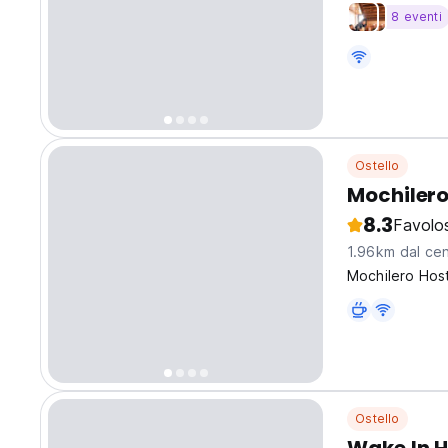
8 eventi
Ostello
Mochilero
8.3
Favolo
1.96km dal cen
Mochilero Host
Ostello