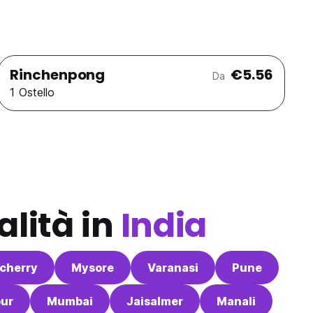
Rinchenpong
€5.56
Da
1 Ostello
alità in
India
cherry
Mysore
Varanasi
Pune
pur
Mumbai
Jaisalmer
Manali