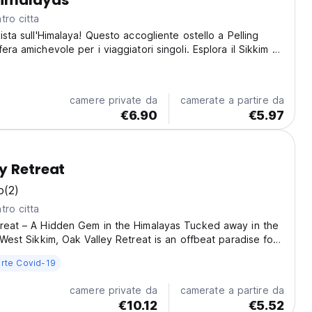
Himalayas
tro citta
ista sull'Himalaya! Questo accogliente ostello a Pelling
era amichevole per i viaggiatori singoli. Esplora il Sikkim da
omoda ed economica. (Auto-translated from original
camere private da
camerate a partire da
€6.90
€5.97
y Retreat
o
(2)
tro citta
treat – A Hidden Gem in the Himalayas Tucked away in the
f West Sikkim, Oak Valley Retreat is an offbeat paradise for
and adventure seekers. Located just 5 km before Pelling,
rte Covid-19
homestay, hostel, and café...
camere private da
camerate a partire da
€10.12
€5.52