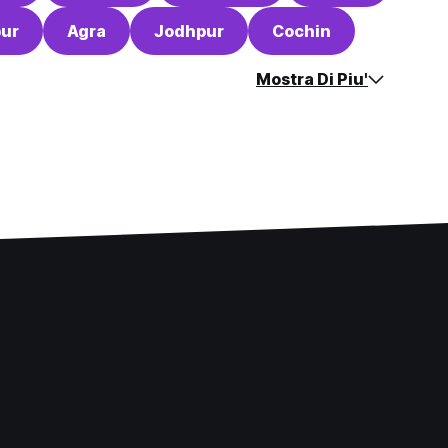
pur
Agra
Jodhpur
Cochin
Mostra Di Piu'