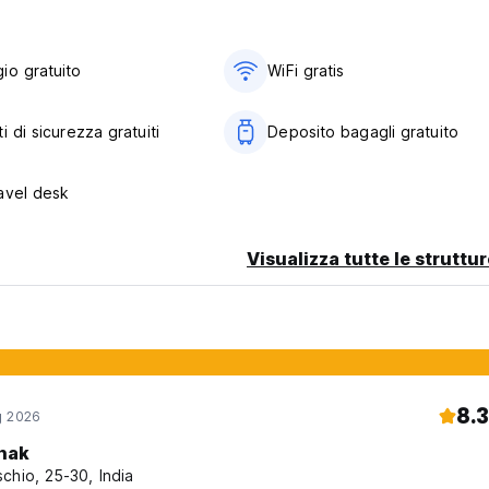
iale+2 letti singoli. Gli ospiti devono pagare un extra se vogliono
ontattare l'ostello per informazioni dettagliate. (Auto-translated 
io gratuito
WiFi gratis
i di sicurezza gratuiti
Deposito bagagli gratuito
avel desk
Visualizza tutte le struttu
8.3
g 2026
nak
chio, 25-30, India