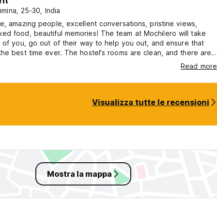
rit
mina, 25-30, India
e, amazing people, excellent conversations, pristine views,
 beautiful memories! The team at Mochilero will take
 of you, go out of their way to help you out, and ensure that
he best time ever. The hostel's rooms are clean, and there are
aces to hangout and vibe with other travelers over food, drinks,
Read more
is home stay is the perfect place to halt
n West Sikkim and I can't wait to visit again soon!
Visualizza tutte le recensioni
Mostra la mappa