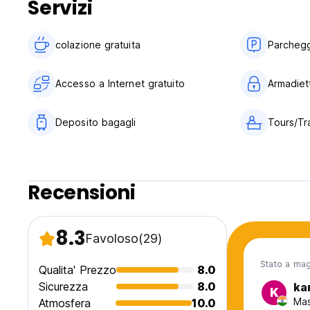
Servizi
Nota: nel dormitorio femminile a 3 letti c'è 1 letto matrimon
prenotare un letto matrimoniale nel dormitorio. Si prega di c
original language)
colazione gratuita‎
Parchegg
Accesso a Internet gratuito
Armadiett
Deposito bagagli
Tours/Tr
Recensioni
8.3
Favoloso
(29)
Stato a ma
Qualita' Prezzo
8.0
Sicurezza
8.0
ka
K
Mas
Atmosfera
10.0