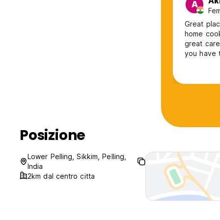
Ak
A
Fem
Great plac
home cooked food,
great care
you have t
lots of pl
music, or even a bonfire! Th
whenever i
Posizione
Lower Pelling, Sikkim, Pelling,
India
2km dal centro citta