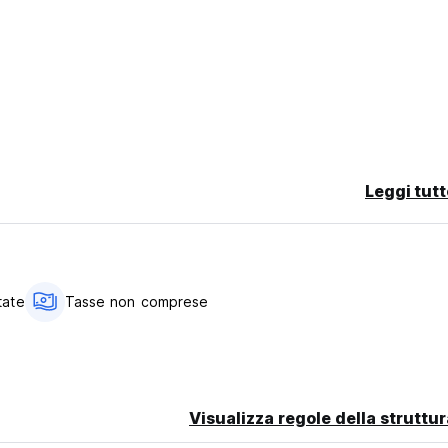
redito.
Leggi tutt
tate
Tasse non comprese
e ma inferiore a 2.500 rupie al giorno per camera;
e ma inferiore a 7.500 rupie al giorno per camera.
Visualizza regole della struttur