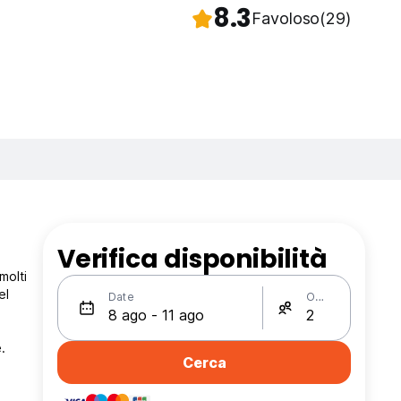
8.3
Favoloso
(29)
Verifica disponibilità
molti
el
Date
Ospiti
.
Cerca