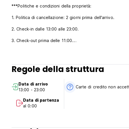
***Politiche e condizioni della proprietà:
1. Politica di cancellazione: 2 giorni prima dell'arrivo.
2. Check-in dalle 13:00 alle 23:00.
3. Check-out prima delle 11:00.
4. Pagamento all'arrivo in contanti. È accettata la carta di c
5. Orario di lavoro della reception 08:00-23:00.
Regole della struttura
6. Limiti di età: 18+.
Data di arrivo
7. Tasse non incluse.
Carte di credito non accet
13:00 - 23:00
12% per le camere con tariffa pari o superiore a 1.000 rupi
Data di partenza
al 0:00
18% per le camere con tariffa pari o superiore a 2.500 rupi
8. Colazione inclusa.