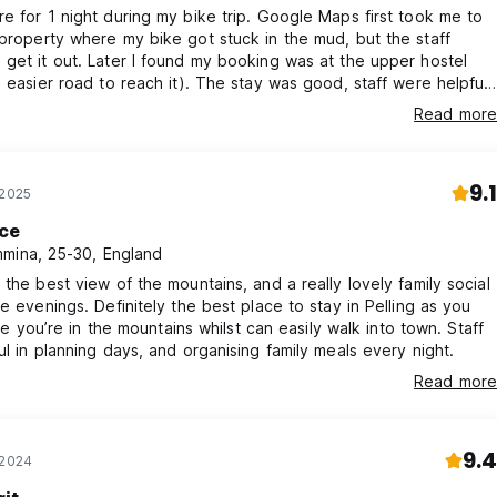
e for 1 night during my bike trip. Google Maps first took me to
property where my bike got stuck in the mud, but the staff
get it out. Later I found my booking was at the upper hostel
n easier road to reach it). The stay was good, staff were helpful,
s tasty, and breakfast was complimentary. Met some great
Read more
 Only downside was that towels were chargeable. Overall, a
stay and recommended.
9.1
 2025
ice
mina, 25-30, England
 the best view of the mountains, and a really lovely family social
he evenings. Definitely the best place to stay in Pelling as you
like you’re in the mountains whilst can easily walk into town. Staff
ul in planning days, and organising family meals every night.
Read more
9.4
 2024