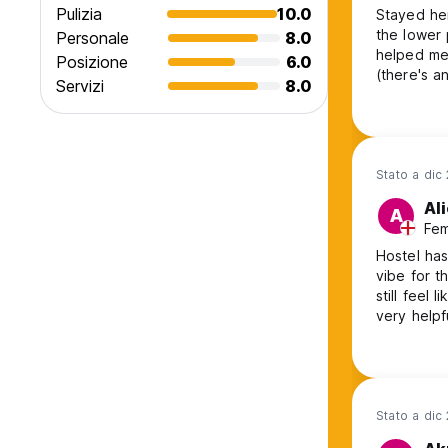
Pulizia
10.0
Stayed her
the lower 
Personale
8.0
helped me 
Posizione
6.0
(there's a
Servizi
8.0
dinner wa
travelers.
pleasant 
Stato a dic
Al
A
Fem
Hostel has
vibe for t
still feel 
very helpf
Stato a dic