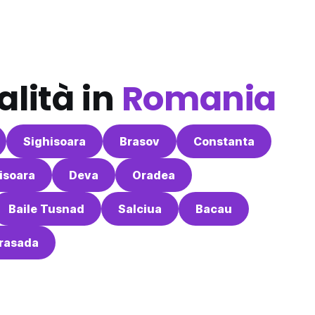
alità in
Romania
Sighisoara
Brasov
Constanta
isoara
Deva
Oradea
Baile Tusnad
Salciua
Bacau
rasada