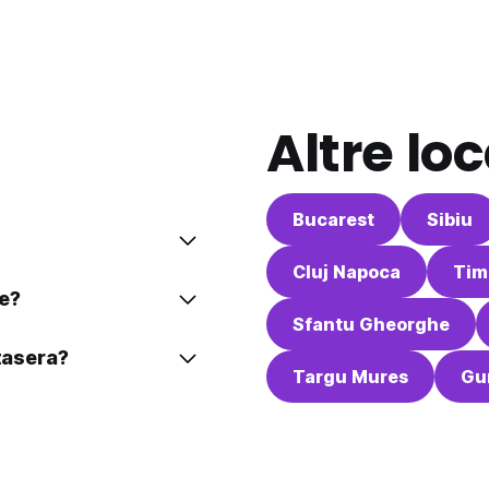
Altre loc
Bucarest
Sibiu
Cluj Napoca
Tim
te?
Sfantu Gheorghe
stasera?
Targu Mures
Gu