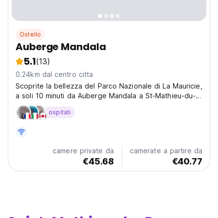
Ostello
Auberge Mandala
5.1
(13)
0.24km dal centro citta
Scoprite la bellezza del Parco Nazionale di La Mauricie,
a soli 10 minuti da Auberge Mandala a St-Mathieu-du-
Parc, Quebec. Godetevi escursioni, nuotate, kayak e
ospitati
altro ancora in questo paradiso naturale, a soli 5 km
dalla locanda.
camere private da
camerate a partire da
€45.68
€40.77