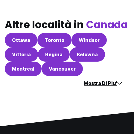
Altre località in
Canada
Ottawa
Toronto
Windsor
Vittoria
Regina
Kelowna
Montreal
Vancouver
Mostra Di Piu'