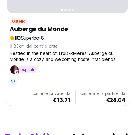
Ostello
Auberge du Monde
10
Superbo
(8)
0.83km dal centro citta
Nestled in the heart of Trois-Rivieres, Auberge du
Monde is a cozy and welcoming hostel that blends
convenience with charm. Perfectly positioned for
ospitati
explorers, it’s just 13 km from the lush greens of Club
de Golf Godefroy and 24 km from the fascinating
Musee...
camere private da
camerate a partire da
€13.71
€28.04