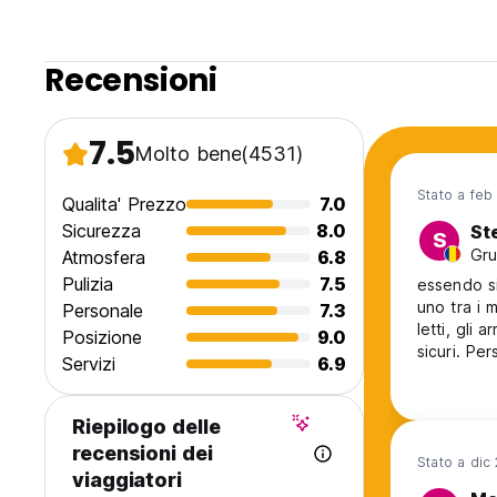
Recensioni
7.5
Molto bene
(4531)
Stato a feb
Qualita' Prezzo
7.0
Sicurezza
8.0
St
S
Gru
Atmosfera
6.8
Pulizia
7.5
essendo si
uno tra i m
Personale
7.3
letti, gli
Posizione
9.0
sicuri. Pe
Servizi
6.9
Riepilogo delle
recensioni dei
Stato a dic
viaggiatori