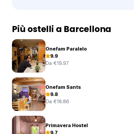
Più ostelli a Barcellona
Onefam Paralelo
9.9
Da €19.97
Onefam Sants
9.8
Da €18.86
Primavera Hostel
9.7