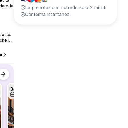
tuita
rdare la
La prenotazione richiede solo 2 minuti
Conferma istantanea
nche la
uisce
o
queste
re.
Barcelona Walking Tour 🚶‍♂️
Tapas Meetup 🍤
r
9 ago
9 ago
9 ago
nni