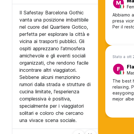
Ma
M
Fem
Il Safestay Barcelona Gothic
Abbiamo av
vanta una posizione imbattibile
presa vicin
nel cuore del Quartiere Gotico,
Per il rest
perfetta per esplorare la città e
vicina ai trasporti pubblici. Gli
ospiti apprezzano l'atmosfera
amichevole e gli eventi sociali
Stato a ott
organizzati, che rendono facile
Fl
F
incontrare altri viaggiatori.
Mas
Sebbene alcuni menzionino
The best h
rumori dalla strada e strutture di
relaxing. 
cucina limitate, l'esperienza
easygoing p
complessiva è positiva,
mejor albe
relajante.
specialmente per i viaggiatori
Gente amab
solitari e coloro che cercano
volveré!
una vivace scena sociale.