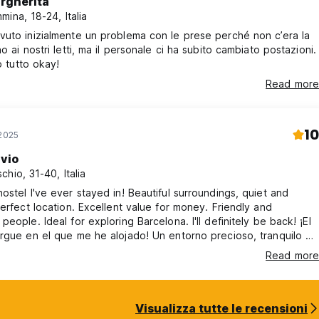
rgherita
mina, 18-24, Italia
uto inizialmente un problema con le prese perché non c’era la
o ai nostri letti, ma il personale ci ha subito cambiato postazioni.
o tutto okay!
Read more
10
 2025
avio
chio, 31-40, Italia
ostel I've ever stayed in! Beautiful surroundings, quiet and
Perfect location. Excellent value for money. Friendly and
eople. Ideal for exploring Barcelona. I'll definitely be back! ¡El
rgue en el que me he alojado! Un entorno precioso, tranquilo y
 La ubicación es perfecta. Excelente relación calidad-precio.
Read more
le y simpática. Ideal para descubrir Barcelona. ¡Sin duda
Visualizza tutte le recensioni