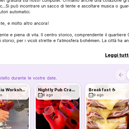
rnet gratuita sui nostri computer. Offriamo anche una colazione gra
, etc...Si può incontrare un sacco di tente e ascoltare musica o gua
tori automatici.
ste, e molto altro ancora!
ena di vita. Il centro storico, comprendente il quartiere Gotico
storici, per i vicoli strette e l'atmosfera bohémien. La città ha a
parte di questi edifici si trova nel quartiere Eixample, che costit
Leggi tutt
ilometri di spiaggia dove si può godere dei più moderni comfort; 
ona che hanno aperto la nostra moderna e cosmopolita città al ma
stello durante le vostre date.
Sangria Workshop 🍷
Nightly Pub Crawl 🍻
Breakfast ☕
i soggiornare in camere private o dormitori che sono prenotati pe
go
8 ago
9 ago
sso condividere dormitori con altri ospiti. Le persone sotto i 18 a