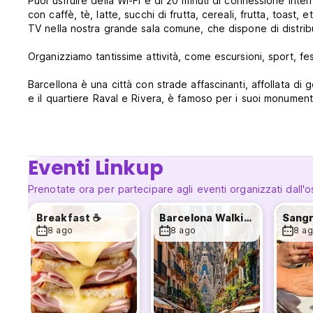
Puoi usfruire della Wi-Fi e di 20 minuti di connessione inte
con caffè, tè, latte, succhi di frutta, cereali, frutta, toast
TV nella nostra grande sala comune, che dispone di distribu
Organizziamo tantissime attività, come escursioni, sport, fe
Barcellona è una città con strade affascinanti, affollata di gente e pi
e il quartiere Raval e Rivera, è famoso per i suoi monumenti 
più grande selezione di architettura modernista, la maggior 
un modello unico europeo di pianificazione urbana.
Barcellona è l'unica capitale europea con oltre quattro ch
Eventi Linkup
spiagge non sono lontane dai monumenti storici di Barcell
Prenotate ora per partecipare agli eventi organizzati dall'o
Il Point Gothic è uno dei ostelli Equity Point.
Breakfast ☕
Barcelona Walking Tour 🚶‍♂️
Le persone di età inferiore ai 18 anni sono ammessi solo d
8 ago
8 ago
8 a
l'utilizzo di una sola famiglia o gruppo di persone, e non po
devono viaggiare con i loro genitori o tutore legale