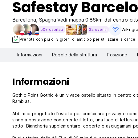
Safestay Barcel
Barcellona
,
Spagna
Vedi mappa
0.86km dal centro citt
WiFi gra
50+ ospitati
32 eventi
Prenota con piú di 3 giorni di anticipo per utilizzare la cancell
Informazioni
Regole della struttura
Posizione
Informazioni
Gothic Point Gothic è un vivace ostello situato in centro cit
Ramblas.
Abbiamo progettato l'ostello per combinare privacy e comfo
singola postazione contenente il letto, una luce di lettura i
sotto. Biancheria supplementare, coperte e asciugamani po