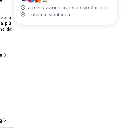
 e
La prenotazione richiede solo 2 minuti
Conferma istantanea
a zona
che dal
o
rima di
a