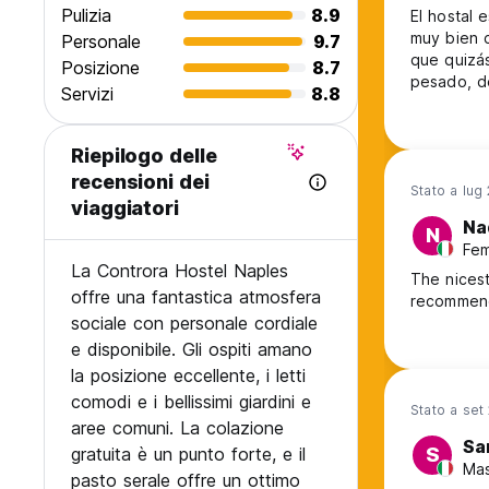
Pulizia
8.9
El hostal 
muy bien c
Personale
9.7
que quizá
Posizione
8.7
pesado, d
Servizi
8.8
piezas.
Riepilogo delle
recensioni dei
Stato a lug
viaggiatori
Na
N
Fem
La Controra Hostel Naples
The nicest
offre una fantastica atmosfera
recommen
sociale con personale cordiale
e disponibile. Gli ospiti amano
la posizione eccellente, i letti
comodi e i bellissimi giardini e
Stato a set
aree comuni. La colazione
Sa
gratuita è un punto forte, e il
S
Mas
pasto serale offre un ottimo