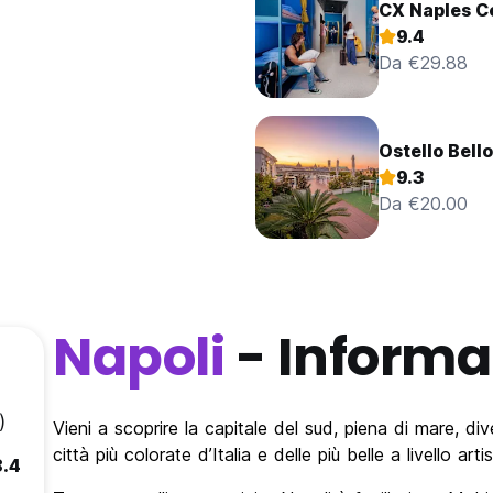
CX Naples C
9.4
Da €29.88
Ostello Bello
9.3
Da €20.00
Napoli
- Informa
)
Vieni a scoprire la capitale del sud, piena di mare, di
città più colorate d’Italia e delle più belle a livello art
8.4