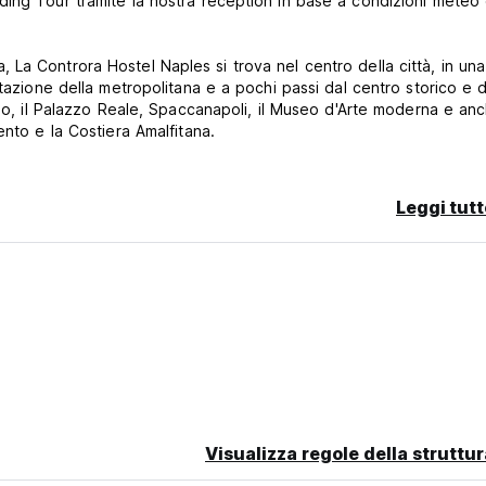
ing Tour tramite la nostra reception in base a condizioni meteo
La Controra Hostel Naples si trova nel centro della città, in un
a e a pochi passi dal centro storico e dai più
lmo, il Palazzo Reale, Spaccanapoli, il Museo d'Arte moderna e an
ento e la Costiera Amalfitana.
o in Italia.
Leggi tutt
a le camere dovranno essere lasciate alle ore 11.00. Se arrivate p
so il nostro spazio comune in attesa della vostra stanza
ntorno alla città.
zione della chiave.
Visualizza regole della struttur