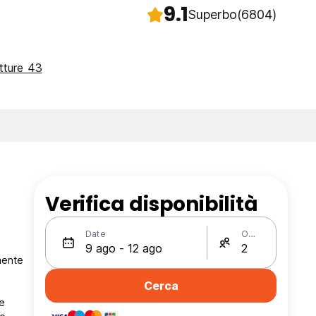
9.1
Superbo
(6804)
utture 43
Verifica disponibilità
Date
Ospiti
Cerca
 e