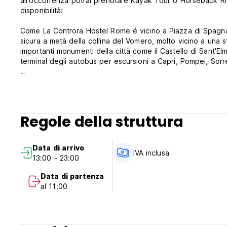
all'occorrenza potrai prenotare Kayak Tour o Horseback Rid
disponibilità!
Come La Controra Hostel Rome é vicino a Piazza di Spagna, 
sicura a metà della collina del Vomero, molto vicino a una stazione della metropolitan
importanti monumenti della città come il Castello di Sant'E
terminal degli autobus per escursioni a Capri, Pompei, Sorr
La Controra Ostels Napoli e Roma: gli unici ostelli di luss
A prezzi da ostello.
Check out alle h 11:00
Regole della struttura
Nota bene: il check-in presso il nostro ostello è 24 ore, m
questo orario e la vostra camera è occupata, è possibile soggiornare pres
Data di arrivo
o potete lasciare i bagagli con noi e fare una passeggiata i
IVA inclusa
13:00 - 23:00
Vi preghiamo di assicurarvi di avere con voi 10€ per la cau
Data di partenza
al 11:00