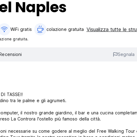
el Naples
Visualizza tutte le str
WiFi gratis
colazione gratuita‎
azione gratuita.
Recensioni
Segnala
DI TASSE!!
ardino tra le palme e gli agrumeti.
o grande giardino, il bar e una cucina completamente
attrezzata sono solo alcuni dei numerosi servizi che hanno reso La Controra l'ostello più famoso della città.
azioni necessarie su come godere al meglio del Free Walking Tour