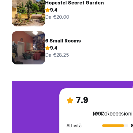
Hopestel Secret Garden
9.4
Da €20.00
6 Small Rooms
9.4
Da €28.25
7.9
Molto bene
(997 Recensioni
Attività