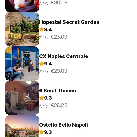
から €30.69
Hopestel Secret Garden
9.4
から €23.00
CX Naples Centrale
9.4
から €29.88
6 Small Rooms
9.3
から €28.25
Ostello Bello Napoli
9.3