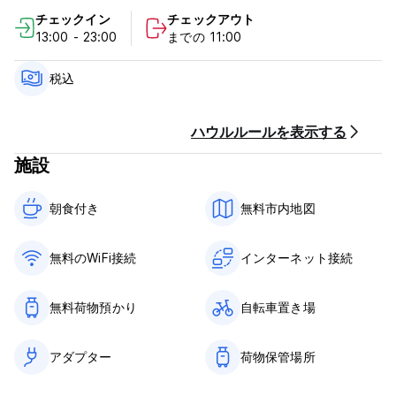
ある安全なエリアにあり、地下鉄駅に非常に近く、さらに下り坂
チェックイン
チェックアウト
にある歴史的中心部からも徒歩圏内にあります。サンテルモ城、
13:00 - 23:00
までの 11:00
王宮、スパッカナポリ、マードレ近代美術館などの市内の最も重
要な観光スポットから、またカプリ島やポンペイ、ソレント、ア
マルフィ海岸への日帰り旅行が可能なバスターミナルからもアク
税込
セスできます。
ラ コントロラ ホステル ナポリとローマ: イタリアで唯一の高級
ホステル。
ハウルルールを表示する
ホステル価格で。
施設
チェックアウト 午前11時
注意: ホステルのチェックインは 24 時間可能ですが、部屋は午
朝食付き‎
無料市内地図
前 11 時に出発する必要があります。それより前に到着し、お部
屋が満室の場合は、お部屋の準備ができるまで共用エリアでお待
ちいただくことも、ご希望であれば、お部屋が完成する前に荷物
無料のWiFi接続
インターネット接続
を預けて街を散策することも可能です。準備ができている。
10であることを確認してください
鍵のデポジットとして現金をお持ちください
無料荷物預かり
自転車置き場
それがないと入場できません。 (Auto-translated from original
language)
アダプター
荷物保管場所