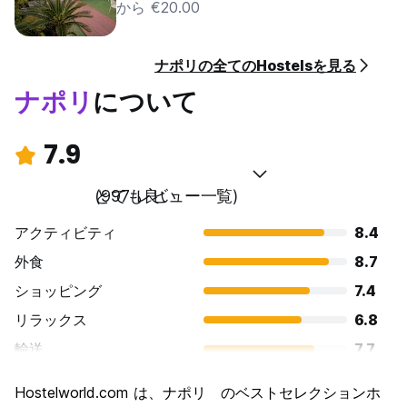
から €20.00
ナポリの全てのHostelsを見る
ナポリ
について
7.9
とても良い
(997 レビュー一覧)
アクティビティ
8.4
外食
8.7
ショッピング
7.4
リラックス
6.8
輸送
7.7
観光
8.5
Hostelworld.com は、ナポリ のベストセレクションホ