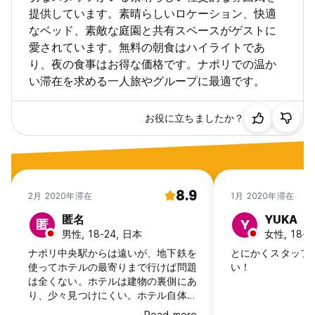
提供しています。素晴らしいロケーション、快適
なベッド、素敵な庭園と共有スペースがゲストに
愛されています。無料の朝食はハイライトであ
り、夜の食事はお得な価格です。ナポリでの温か
い滞在を求める一人旅やグループに最適です。
お役に立ちましたか？
8.9
2月 2020年滞在
1月 2020年滞在
匿名
YUKA
匿
Y
男性, 18-24, 日本
女性, 18-2
ナポリ中央駅からは遠いが、地下鉄を
とにかくスタッフ
使ってホテルの最寄りまで行けば問題
い！
は全くない。ホテルは建物の裏側にあ
り、少々見つけにくい。ホテル自体は
最高だった。スタッフは気さくだし、
Read more