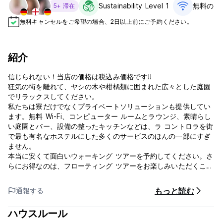
Sustainability Level 1
無料のWi
5+ 滞在
無料キャンセルをご希望の場合、2日以上前にご予約ください。
紹介
信じられない！当店の価格は税込み価格です!!
狂気の街を離れて、ヤシの木や柑橘類に囲まれた広々とした庭園
でリラックスしてください。
私たちは寮だけでなくプライベートソリューションも提供してい
ます。無料 Wi-Fi、コンピューター ルームとラウンジ、素晴らし
い庭園とバー、設備の整ったキッチンなどは、ラ コントロラを街
で最も有名なホステルにした多くのサービスのほんの一部にすぎ
ません。
本当に安くて面白いウォーキング ツアーを予約してください。さ
らにお得なのは、フローティング ツアーをお楽しみいただくこと
です。このツアーには、カプリ島、ソレント、そして海岸全体を
含む、美しいナポリ湾を伝統的なナポリのプライベート ボートで
もっと読む
通報する
巡る素晴らしい日帰り旅行が含まれています。
スペイン階段近くのラ コントロラ ホステル ローマと同様に、ラ
ハウスルール
コントロラ ホステル ナポリは市の中心部、ヴォメロ丘の中腹に