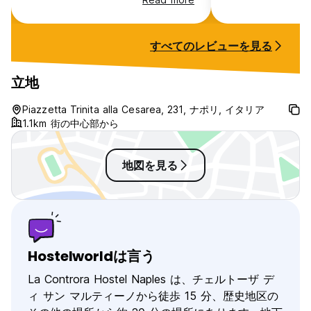
室内は清潔だし、自販機もあり、朝食
も無料で美味しかった。チェックイン
のときに、スタッフが美味しいピザ屋
すべてのレビューを見る
や観光地のことを説明してくれて、非
常に役に立った。一つ問題があるとす
れば、室内のロッカーの鍵が壊れてい
立地
るのものもあったということ。神経質
な人は気にするかもしれない。それ以
Piazzetta Trinita alla Cesarea, 231, ナポリ, イタリア
外はパーフェクト。またナポリに行く
1.1km 街の中心部から
際は、ここを利用する。
地図を見る
Hostelworldは言う
La Controra Hostel Naples は、チェルトーザ デ
ィ サン マルティーノから徒歩 15 分、歴史地区の