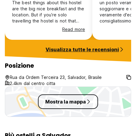
The best things about this hostel
un posto verame
are the big nice breakfast and the
soggiornare e co
location. But if you’re solo
veramente d'ecc
travelling the hostel is not that
consigliatissimo
social and there’s not much going
Read more
on because there’s very few
common spaces. The rooms are
quite small and there’s not place
Visualizza tutte le recensioni
for storage. Also I got robbed of
my phone in Salvador and I’ve
asked the staff if they could call
Posizione
me a taxi or an uber to reach the
airport and they basically said no
Rua da Ordem Terceira 23, Salvador, Brasile
and that I had to ask some other
2.4km dal centro citta
customer of the hostel.
Mostra la mappa
Più ostelli a Salvador