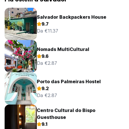
Salvador Backpackers House
9.7
Da €11.37
Nomads MultiCultural
9.6
Da €2.87
Porto das Palmeiras Hostel
9.2
Da €2.87
Centro Cultural do Bispo
Guesthouse
9.1