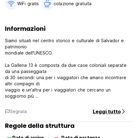
WiFi gratis
colazione gratuita‎
Informazioni
Siamo situati nel centro storico e culturale di Salvador e
patrimonio
mondiale dell'UNESCO.
La Galleria 13 è composta da due case coloniali separate
da una passeggiata
di 30 secondi: una per i viaggiatori che amano incontrare
altri compagni di
viaggio e un'altra per i viaggiatori che cercano un
soggiorno più
tranquillo. Se avete qualche preferenza, fatecelo sapere in
modo che
Leggi tutto
Segnala
possiamo provare ad accontentarvi di conseguenza.
Regole della struttura
Nel nostro primo anno siamo stati votati come miglior ostello
in Brasile
Data di arrivo
Data di partenza