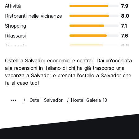
Attività
7.9
Ristoranti nelle vicinanze
8.0
Shopping
7.1
Rilassarsi
7.6
Trasporto
6.9
Cosa visitare
8.2
Ostelli a Salvador economici e centrali. Dai un'occhiata
Luoghi di interesse culturale
8.8
alle recensioni in italiano di chi ha già trascorso una
Festa / Vita notturna
vacanza a Salvador e prenota l'ostello a Salvador che
8.0
fa al caso tuo!
Qualita' Prezzo
7.5
Ostelli Salvador
Hostel Galeria 13