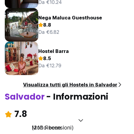
Da €10.24
Nega Maluca Guesthouse
8.8
Da €6.82
Hostel Barra
8.5
Da €12.79
Visualizza tutti gli Hostels in Salvador
Salvador
- Informazioni
7.8
Molto bene
(215 Recensioni)