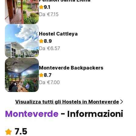
9.1
Da €7.15
Hostel Cattleya
8.9
Da €6.57
Monteverde Backpackers
8.7
Da €7.00
Visualizza tutti gli Hostels in Monteverde
Monteverde
- Informazioni
7.5