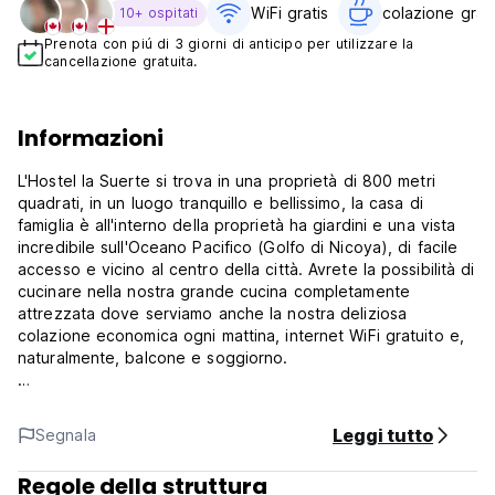
WiFi gratis
colazione gratu
10+ ospitati
Prenota con piú di 3 giorni di anticipo per utilizzare la
cancellazione gratuita.
Informazioni
L'Hostel la Suerte si trova in una proprietà di 800 metri
quadrati, in un luogo tranquillo e bellissimo, la casa di
famiglia è all'interno della proprietà ha giardini e una vista
incredibile sull'Oceano Pacifico (Golfo di Nicoya), di facile
accesso e vicino al centro della città. Avrete la possibilità di
cucinare nella nostra grande cucina completamente
attrezzata dove serviamo anche la nostra deliziosa
colazione economica ogni mattina, internet WiFi gratuito e,
naturalmente, balcone e soggiorno.
Siamo situati in una zona molto tranquilla, dal nostro ostello
si può vedere il Golfo di Nicoya (Oceano Pacifico), vicino al
Leggi tutto
Segnala
centro della città (400 metri), vicino a molte attrazioni
turistiche, si può prendere l'autobus a 50 metri dall'ostello.
Regole della struttura