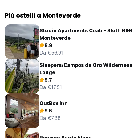
Più ostelli a Monteverde
Studio Apartments Coati - Sloth B&B
Monteverde
9.9
Da €56.91
Sleepers/Campos de Oro Wilderness
Lodge
9.7
Da €17.51
OutBox Inn
9.6
Da €7.88
Pension Santa Elena