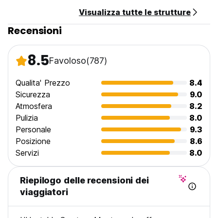
Visualizza tutte le strutture
Tasse incluse.
Recensioni
Politica di cancellazione: 48 ore prima dell'arrivo.
Colazione economica
8.5
Favoloso
(787)
Parcheggio gratuito
Qualita' Prezzo
8.4
WIFI Gratis
Sicurezza
9.0
Atmosfera
8.2
Trasporto gratuito per tutti i tour
Pulizia
8.0
Personale
9.3
Generale:
Posizione
8.6
Nessun coprifuoco.
Servizi
8.0
Reception disponibile dalle 07:00 alle 20:00.
Riepilogo delle recensioni dei
viaggiatori