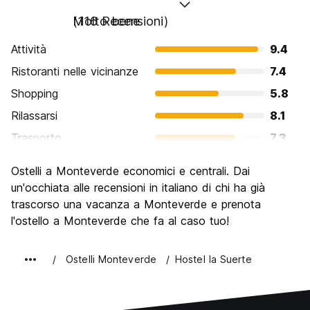
Molto bene
(116 Recensioni)
Attività
9.4
Ristoranti nelle vicinanze
7.4
Shopping
5.8
Rilassarsi
8.1
Trasporto
7.3
Cosa visitare
8.6
Ostelli a Monteverde economici e centrali. Dai
Luoghi di interesse culturale
6.8
un'occhiata alle recensioni in italiano di chi ha già
Festa / Vita notturna
trascorso una vacanza a Monteverde e prenota
5.7
l'ostello a Monteverde che fa al caso tuo!
Qualita' Prezzo
8.0
Ostelli Monteverde
Hostel la Suerte