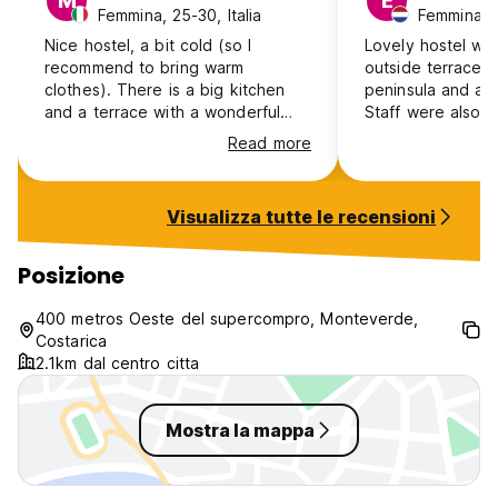
M
E
Femmina, 25-30, Italia
Nice hostel, a bit cold (so I
Lovely hostel wi
recommend to bring warm
outside terrace w
clothes). There is a big kitchen
peninsula and am
and a terrace with a wonderful
Staff were also 
view. Staff was really nice.
kind and can arr
Read more
transport to lots o
Breaktfast with p
is also amazing.
Visualizza tutte le recensioni
Posizione
400 metros Oeste del supercompro, Monteverde,
Costarica
2.1km dal centro citta
Mostra la mappa