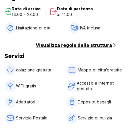
Data di arrivo
Data di partenza
- Luci di lettura
14:00 - 23:00
al 11:00
- 2 cuscini
Limitazione di età
IVA inclusa
- Materassi ortopedici anti acaro
- Biancheria e piumoni di qualità alberghiera
Visualizza regole della struttura
Servizi
- Porta abiti/asciugamani
- Presa di corrente internazionale
colazione gratuita‎
Mappe di citta'gratuite
- Armadietti personali
Accesso a Internet
WiFi gratis
gratuito
- Camere con aria condizionata
***Politiche e condizioni della proprietà:
Adattatori
Deposito bagagli
1. Orario di ricevimento 9:00 - 18:00
Servizio Postale
Servizio di pulizia
(a) Al momento del check-in è necessario presentare un