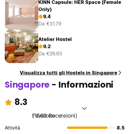
KINN Capsule: HER Space (Female
Only)
9.4
Da €31.79
Atelier Hostel
9.2
Da €26.63
Visualizza tutti gli Hostels in Singapore
Singapore
- Informazioni
8.3
Favoloso
(1580 Recensioni)
Attività
8.5