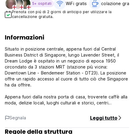
WiFi gratis
colazione gratui
5+ ospitati
Prenota con piú di 2 giorni di anticipo per utilizzare la
cancellazione gratuita.
Informazioni
Situato in posizione centrale, appena fuori dal Central
Business District di Singapore, lungo Lavender Street, il
Dream Lodge è ospitato in un negozio di epoca 1950
circondato da 3 stazioni MRT (stazione più vicina:
Downtown Line - Bendemeer Station - DT23). La posizione
offre un rapido accesso al cuore di tutto ciò che Singapore
ha da offrire.
Appena fuori dalla nostra porta di casa, troverete caffè alla
moda, delizie locali, luoghi culturali e storici, centri
commerciali, tutti raggiungibili a piedi in 10 minuti. Questo
quartiere è pieno di alloggi per backpackers per alcuni
Leggi tutto
Segnala
ottimi motivi.
Regole della struttura
Ogni spazioso alloggio è dotato di: