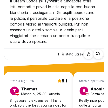
Il Dream Lodge @ Tyrwhitt a Singapore offre
letti comodi e privati in stile capsula con buona
5. Politica di cancellazione:
biancheria e asciugamani. Gli ospiti apprezzano
la pulizia, il personale cordiale e la posizione
(a) Per la cancellazione o la modifica della prenotazione, si
comoda vicino ai trasporti pubblici. Pur non
prega di inviare un'e-mail almeno 72 ore prima della data di
arrivo. Un'e-mail di conferma della cancellazione sarà inviata
essendo un ostello sociale, è ideale per i
all'ospite.
viaggiatori che cercano un posto tranquillo e
sicuro dove riposare.
(b) Se la cancellazione non è stata effettuata con successo
prima di 72 ore prima della data di arrivo, tutte le spese di
pernottamento saranno addebitate sulla carta di credito con
Ti è stato utile?
un supplemento del 4% per le spese amministrative della
carta di credito.
(c) In caso di mancata presentazione, l'intero costo della
prenotazione sarà addebitato sulla carta di credito con
9.1
Stato a lug 2026
Stato a apr 2026
un'ulteriore tassa amministrativa del 4%.
Thomas
Anonim
T
A
(d) Per TUTTE le prenotazioni, in caso di mancato addebito
Maschio, 25-30, Austria
Femmina, 
sulla carta di credito, la prenotazione verrà cancellata.
Singapore is expensive. This is
Really nice pod s
probably the best you can get for
outlets, curtains,
6. Limiti di età: L'età minima per soggiornare nell'ostello è di