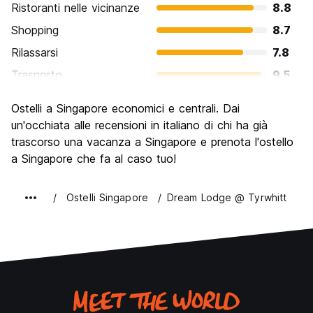
Ristoranti nelle vicinanze
8.8
Shopping
8.7
Rilassarsi
7.8
Trasporto
9.5
Cosa visitare
8.6
Ostelli a Singapore economici e centrali. Dai
Luoghi di interesse culturale
8.1
un'occhiata alle recensioni in italiano di chi ha già
Festa / Vita notturna
trascorso una vacanza a Singapore e prenota l'ostello
7.9
a Singapore che fa al caso tuo!
Qualita' Prezzo
6.9
Ostelli Singapore
Dream Lodge @ Tyrwhitt