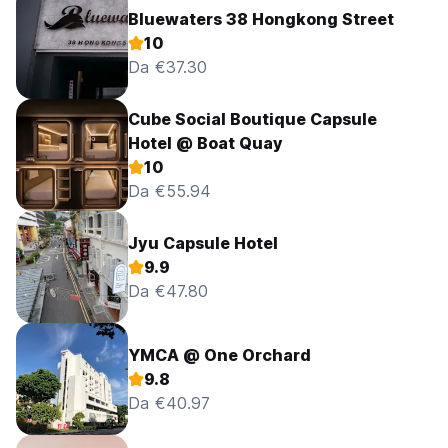
Bluewaters 38 Hongkong Street
10
Da €37.30
Cube Social Boutique Capsule
Hotel @ Boat Quay
10
Da €55.94
Jyu Capsule Hotel
9.9
Da €47.80
YMCA @ One Orchard
9.8
Da €40.97