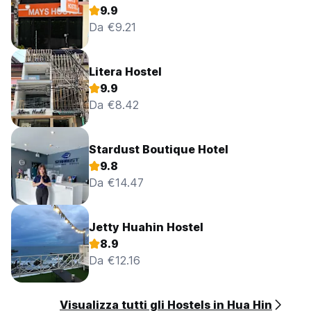
9.9
Da €9.21
Litera Hostel
9.9
Da €8.42
Stardust Boutique Hotel
9.8
Da €14.47
Jetty Huahin Hostel
8.9
Da €12.16
Visualizza tutti gli Hostels in Hua Hin