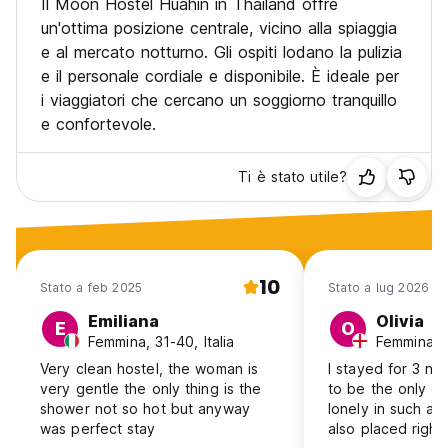
Il Moon Hostel Huahin in Thailand offre
danneggiamento dei vostri effetti personali.
un'ottima posizione centrale, vicino alla spiaggia
e al mercato notturno. Gli ospiti lodano la pulizia
15. Dopo le 22.30 siete pregati di fare silenzio per
e il personale cordiale e disponibile. È ideale per
rispettare gli ospiti che dormono. (Auto-translated from
i viaggiatori che cercano un soggiorno tranquillo
original language)
e confortevole.
Ti è stato utile?
10
Stato a feb 2025
Stato a lug 2026
Emiliana
Olivia
E
O
Femmina, 31-40, Italia
Femmina, 
Very clean hostel, the woman is
I stayed for 3 n
very gentle the only thing is the
to be the only gu
shower not so hot but anyway
lonely in such a b
was perfect stay
also placed right