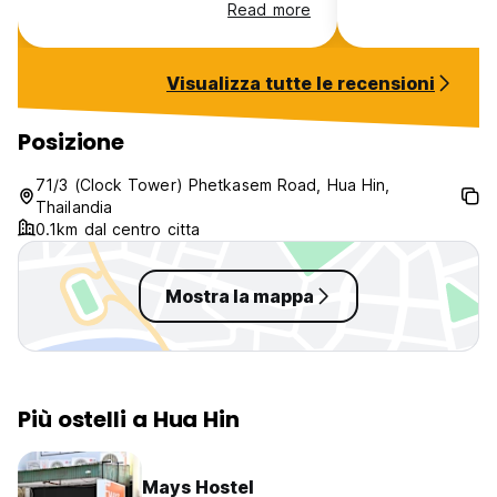
of the 4 storey bu
Read more
my heavy bags up
of stairs. One s
each evening bu
Visualizza tutte le recensioni
8pm. It felt eerie
only one guest, i
disappointing tha
Posizione
empty on arrival
in the bathrooms
71/3 (Clock Tower) Phetkasem Road, Hua Hin,
weren't changed 
Thailandia
Good location but
0.1km dal centro citta
season.
Mostra la mappa
Più ostelli a Hua Hin
Mays Hostel