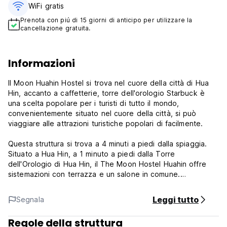
WiFi gratis
Prenota con piú di 15 giorni di anticipo per utilizzare la
cancellazione gratuita.
Informazioni
Il Moon Huahin Hostel si trova nel cuore della città di Hua
Hin, accanto a caffetterie, torre dell'orologio Starbuck è
una scelta popolare per i turisti di tutto il mondo,
convenientemente situato nel cuore della città, si può
viaggiare alle attrazioni turistiche popolari di facilmente.
Questa struttura si trova a 4 minuti a piedi dalla spiaggia.
Situato a Hua Hin, a 1 minuto a piedi dalla Torre
dell'Orologio di Hua Hin, il The Moon Hostel Huahin offre
sistemazioni con terrazza e un salone in comune.
Le strutture e i servizi offerti dal The Moon Hostel Huahin
Leggi tutto
Segnala
garantiscono un soggiorno piacevole agli ospiti. È inoltre
possibile usufruire dei servizi della selezione premium.
Regole della struttura
Caffè e tè e cacao gratuiti, accesso con chiave elettronica