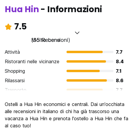
Hua Hin
- Informazioni
7.5
Molto bene
(55 Recensioni)
Attività
7.7
Ristoranti nelle vicinanze
8.4
Shopping
7.1
Rilassarsi
8.6
Trasporto
7.7
Cosa visitare
6.8
Ostelli a Hua Hin economici e centrali. Dai un'occhiata
Luoghi di interesse culturale
6.8
alle recensioni in italiano di chi ha già trascorso una
Festa / Vita notturna
vacanza a Hua Hin e prenota l'ostello a Hua Hin che fa
6.5
al caso tuo!
Qualita' Prezzo
7.7