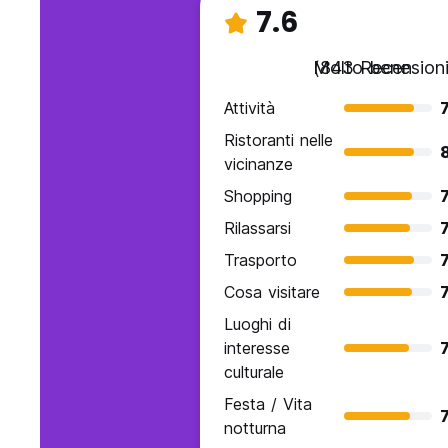
7.6
Molto bene
(843 Recensioni
Attività
7
Ristoranti nelle
vicinanze
Shopping
7
Rilassarsi
7
Trasporto
7
Cosa visitare
7
Luoghi di
interesse
7
culturale
Festa / Vita
7
notturna