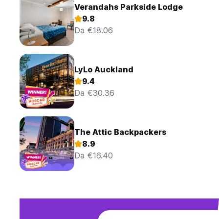
Verandahs Parkside Lodge
9.8
Da €18.06
LyLo Auckland
9.4
Da €30.36
The Attic Backpackers
8.9
Da €16.40