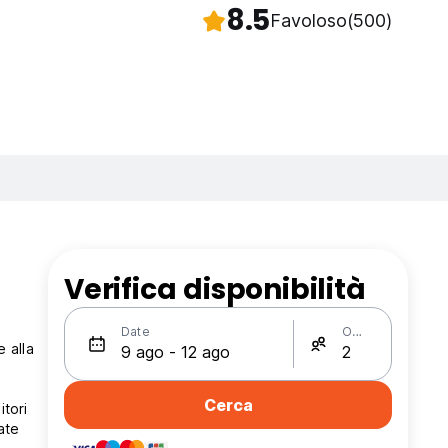
8.5
Favoloso
(500)
Verifica disponibilità
Date
Ospiti
 alla
Cerca
itori
ate