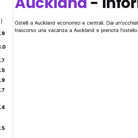
Auckland
- Info
)
Ostelli a Auckland economici e centrali. Dai un'occhiata
trascorso una vacanza a Auckland e prenota l'ostello
.9
8.0
.7
.5
.9
.7
.4
.5