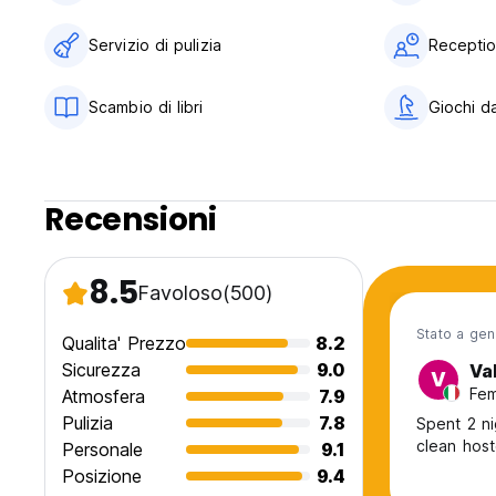
Servizio di pulizia
Reception
Scambio di libri
Giochi d
Recensioni
8.5
Favoloso
(500)
Stato a ge
Qualita' Prezzo
8.2
Sicurezza
9.0
Va
V
Fem
Atmosfera
7.9
Pulizia
7.8
Spent 2 ni
clean host
Personale
9.1
Posizione
9.4