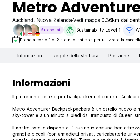
Metro Adventure
Auckland
,
Nuova Zelanda
Vedi mappa
0.36km dal cent
Sustainability Level 1
Wi
5+ ospitati
Prenota con piú di 2 giorni di anticipo per utilizzare la cancell
Informazioni
Regole della struttura
Posizione
Informazioni
Il più recente ostello per backpacker nel cuore di Aucklan
Metro Adventurer Backpackpackers è un ostello nuovo e mode
sky-tower e a un minuto a piedi dal trambusto di Queen str
Il nostro ostello dispone di 2 cucine in comune ben attrezza
grandi e piccoli (con armadietti privati, caricabatterie univ