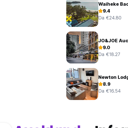
Waiheke Bac
9.4
Da €24.80
JO&JOE Auc
9.0
Da €18.27
Newton Lod
8.9
Da €16.54