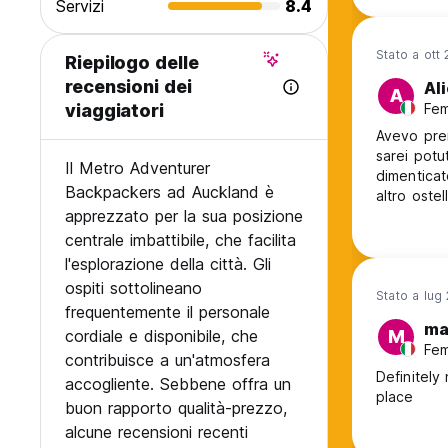
Servizi
8.4
Stato a ott
Riepilogo delle
recensioni dei
Al
A
Fem
viaggiatori
Avevo pre
sarei potu
Il Metro Adventurer
dimenticat
Backpackers ad Auckland è
altro ostel
apprezzato per la sua posizione
centrale imbattibile, che facilita
l'esplorazione della città. Gli
ospiti sottolineano
Stato a lug
frequentemente il personale
ma
cordiale e disponibile, che
M
Fem
contribuisce a un'atmosfera
Definitely
accogliente. Sebbene offra un
place
buon rapporto qualità-prezzo,
alcune recensioni recenti