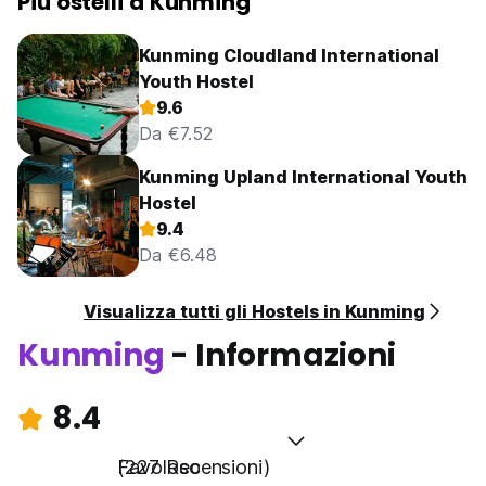
Più ostelli a Kunming
Kunming Cloudland International
Youth Hostel
9.6
Da €7.52
Kunming Upland International Youth
Hostel
9.4
Da €6.48
Visualizza tutti gli Hostels in Kunming
Kunming
- Informazioni
8.4
Favoloso
(227 Recensioni)