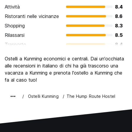
Attività
8.4
Ristoranti nelle vicinanze
8.6
Shopping
8.3
Rilassarsi
8.5
Trasporto
8.4
Cosa visitare
8.2
Ostelli a Kunming economici e centrali. Dai un'occhiata
Luoghi di interesse culturale
8.3
alle recensioni in italiano di chi ha già trascorso una
Festa / Vita notturna
vacanza a Kunming e prenota l'ostello a Kunming che
8.1
fa al caso tuo!
Qualita' Prezzo
8.4
Ostelli Kunming
The Hump Route Hostel