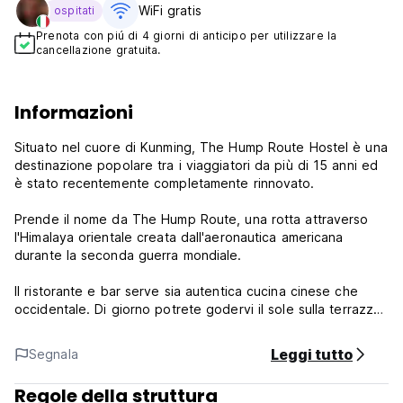
WiFi gratis
ospitati
Prenota con piú di 4 giorni di anticipo per utilizzare la
cancellazione gratuita.
Informazioni
Situato nel cuore di Kunming, The Hump Route Hostel è una
destinazione popolare tra i viaggiatori da più di 15 anni ed
è stato recentemente completamente rinnovato.
Prende il nome da The Hump Route, una rotta attraverso
l'Himalaya orientale creata dall'aeronautica americana
durante la seconda guerra mondiale.
Il ristorante e bar serve sia autentica cucina cinese che
occidentale. Di giorno potrete godervi il sole sulla terrazza
e la sera fare una partita a biliardo o assistere
all'intrattenimento del bar.
Leggi tutto
Segnala
Il nostro menu di bevande comprende una selezione di
Regole della struttura
birre, dalla conveniente Qingdao all'esclusiva Erdinger, e