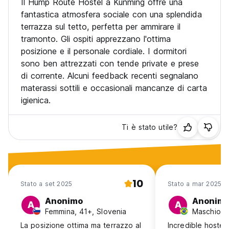
Il Hump Route Hostel a Kunming offre una
fantastica atmosfera sociale con una splendida
terrazza sul tetto, perfetta per ammirare il
tramonto. Gli ospiti apprezzano l'ottima
posizione e il personale cordiale. I dormitori
sono ben attrezzati con tende private e prese
di corrente. Alcuni feedback recenti segnalano
materassi sottili e occasionali mancanze di carta
igienica.
Ti è stato utile?
10
Stato a set 2025
Stato a mar 2025
Anonimo
Anonim
A
A
Femmina, 41+, Slovenia
Maschio, 3
La posizione ottima ma terrazzo al
Incredible hostel