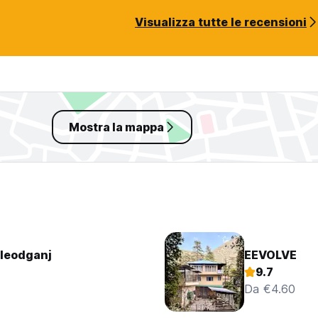
Visualizza tutte le recensioni
Mostra la mappa
leodganj
EEVOLVE
9.7
Da €4.60