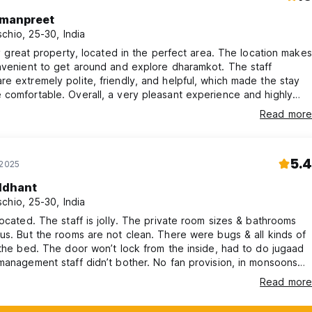
manpreet
chio, 25-30, India
lly great property, located in the perfect area. The location makes
nvenient to get around and explore dharamkot. The staff
e extremely polite, friendly, and helpful, which made the stay
comfortable. Overall, a very pleasant experience and highly
ed.!!
Read more
5.4
 2025
ddhant
chio, 25-30, India
located. The staff is jolly. The private room sizes & bathrooms
us. But the rooms are not clean. There were bugs & all kinds of
 the bed. The door won’t lock from the inside, had to do jugaad
management staff didn’t bother. No fan provision, in monsoons
goes damp, stuffy & smelly. The toilets look fitted with
Read more
 but nothing works like hot water geyser, exhaust fan, hair dryer
is stuffy & unhygienic. Food is average.