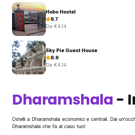
Hobo Hostel
9.7
Da €4.14
Sky Pie Guest House
8.9
Da €4.14
Dharamshala
- 
Ostelli a Dharamshala economici e centrali. Dai un'occh
Dharamshala che fa al caso tuo!