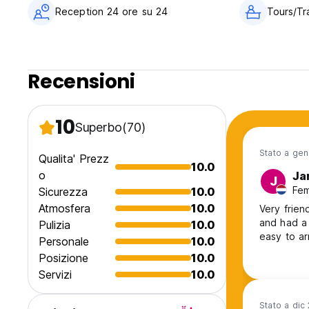
Reception 24 ore su 24
Tours/Tr
Recensioni
10
Superbo
(70)
Stato a ge
Qualita' Prezz
10.0
o
Ja
J
Fem
Sicurezza
10.0
Atmosfera
10.0
Very frien
and had a lovely stay. January w
Pulizia
10.0
easy to ar
Personale
10.0
Posizione
10.0
Servizi
10.0
Stato a dic