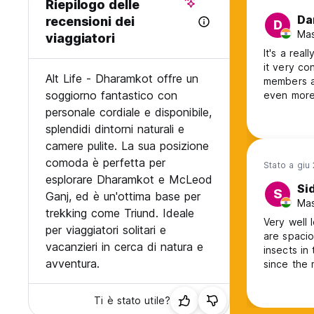
Riepilogo delle
Da
recensioni dei
D
Mas
viaggiatori
It's a rea
it very co
Alt Life - Dharamkot offre un
members ar
soggiorno fantastico con
even more 
recommend
personale cordiale e disponibile,
splendidi dintorni naturali e
camere pulite. La sua posizione
comoda è perfetta per
Stato a giu
esplorare Dharamkot e McLeod
Si
S
Ganj, ed è un'ottima base per
Mas
trekking come Triund. Ideale
Very well 
per viaggiatori solitari e
are spacio
vacanzieri in cerca di natura e
insects in
avventura.
since the 
the place 
everything
Ti è stato utile?
etc. Cafe 