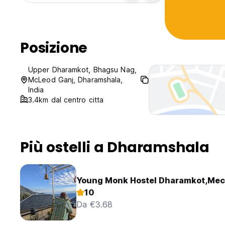
Posizione
Upper Dharamkot, Bhagsu Nag,
McLeod Ganj, Dharamshala,
India
3.4km dal centro citta
Più ostelli a Dharamshala
Young Monk Hostel Dharamkot,Mec
10
Da €3.68