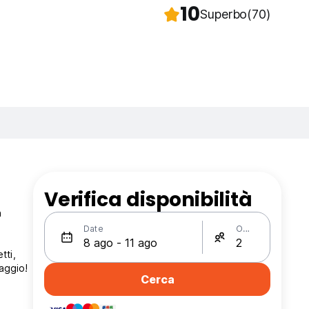
10
Superbo
(70)
Verifica disponibilità
n
Date
Ospiti
tti,
iaggio!
Cerca