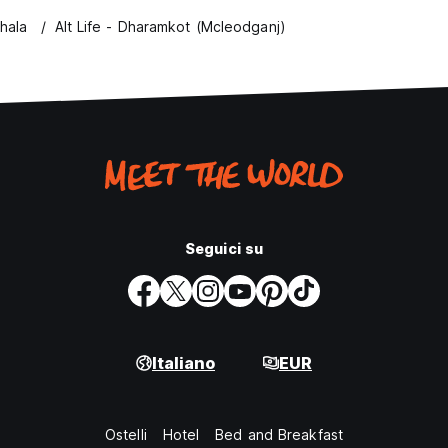
hala
Alt Life - Dharamkot (Mcleodganj)
Seguici su
Italiano
EUR
Ostelli
Hotel
Bed and Breakfast