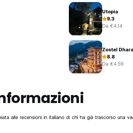
Utopia
9.3
Da €4.14
Zostel Dhar
8.8
Da €4.59
Informazioni
iata alle recensioni in italiano di chi ha già trascorso una 