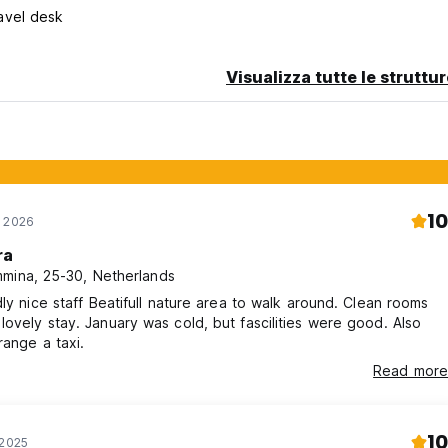
avel desk
Visualizza tutte le struttu
10
n 2026
ra
mina, 25-30, Netherlands
dly nice staff Beatifull nature area to walk around. Clean rooms
as cold, but fascilities were good. Also
range a taxi.
Read more
10
 2025