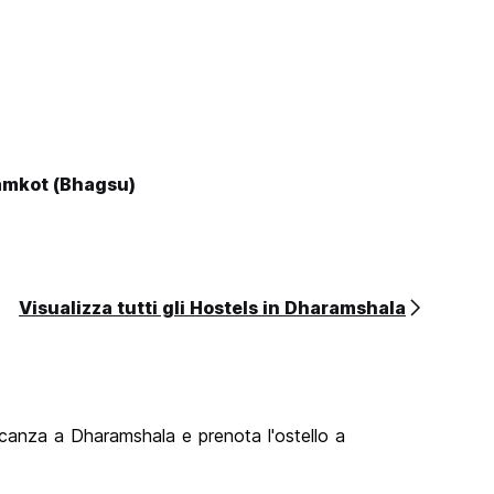
amkot (Bhagsu)
Visualizza tutti gli Hostels in Dharamshala
vacanza a Dharamshala e prenota l'ostello a