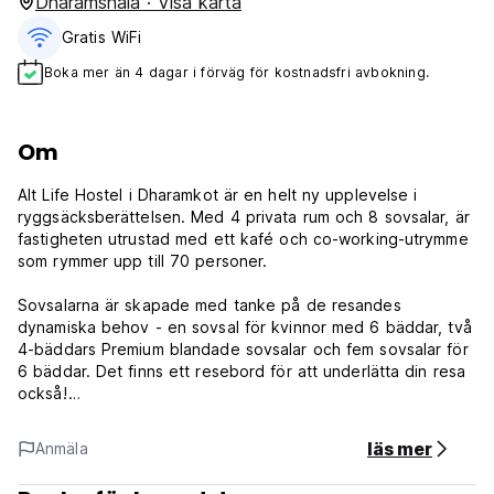
Dharamshala · Visa karta
Gratis WiFi
Boka mer än 4 dagar i förväg för kostnadsfri avbokning.
Om
Alt Life Hostel i Dharamkot är en helt ny upplevelse i
ryggsäcksberättelsen. Med 4 privata rum och 8 sovsalar, är
fastigheten utrustad med ett kafé och co-working-utrymme
som rymmer upp till 70 personer.
Sovsalarna är skapade med tanke på de resandes
dynamiska behov - en sovsal för kvinnor med 6 bäddar, två
4-bäddars Premium blandade sovsalar och fem sovsalar för
6 bäddar. Det finns ett resebord för att underlätta din resa
också!
Fastigheten har också att erbjuda en trädgårdsrestaurang
läs mer
Anmäla
att lounge i, ett gemensamt kök för att dela maten du lagar,
bibliotek och ett exklusivt yogaområde för att sträcka bort