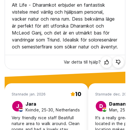
Alt Life - Dharamkot erbjuder en fantastisk
vistelse med vänlig och hjälpsam personal,
vacker natur och rena rum. Dess bekväma läge
är perfekt för att utforska Dharamkot och
McLeod Ganj, och det är en utmärkt bas för
vandringar som Triund. Idealisk för soloresenärer
och semesterfirare som söker natur och äventyr.
Var detta till hjälp?
10
Stannade jan. 2026
Stannade dec. 202
Jara
Damanpr
J
D
Kvinde, 25-30, Netherlands
Man, 25-30
Very friendly nice staff Beatifull
It's a really grea
nature area to walk around. Clean
located in the pe
rooms and had a lovely stay.
location makes it