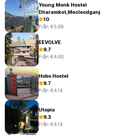
Young Monk Hostel
Dharamkot,Mecleodganj
10
Från €3.68
EEVOLVE
9.7
Från €4.60
Hobo Hostel
9.7
Från €4.14
Utopia
9.3
Från €4.14