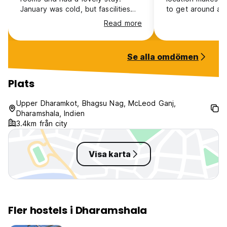
January was cold, but fascilities
to get around an
were good. Also easy to arrange
dharamkot. The s
Read more
a taxi.
extremely polite, 
helpful, which m
more comfortable.
Se alla omdömen
pleasant experie
recommended.!!
Plats
Upper Dharamkot, Bhagsu Nag, McLeod Ganj,
Dharamshala, Indien
3.4km från city
Visa karta
Fler hostels i Dharamshala