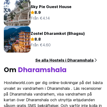
Sky Pie Guest House
8.9
Från €4.14
Zostel Dharamkot (Bhagsu)
8.8
Från €4.60
Se alla Hostels i Dharamshala
Om
Dharamshala
Hostelworld.com ger dig online-bokningar på det bästa
urvalet av vandrarhem i Dharamshala . Läs recensioner
på Dharamshala vandrarhem, visa vandrarhem på
kartan över Dharamshala och utnyttja erbjudanden
såsom gratis SMS bekräftelser. Och varför inte kolla in