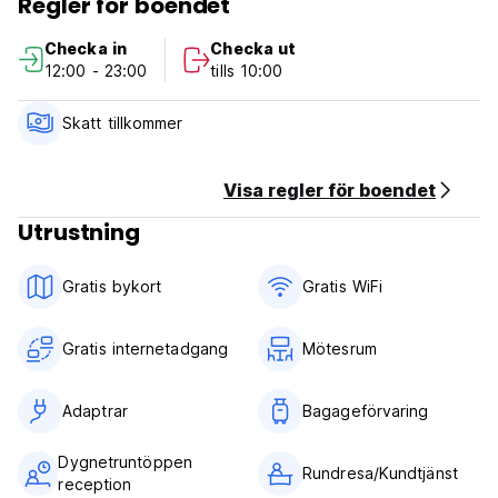
Regler för boendet
din utmattning.
Checka in
Checka ut
*** Fastighetspolicy och villkor:
12:00 - 23:00
tills 10:00
1. Avbokningsregler: 3 dagar före ankomst.
2. Incheckning från kl. 12.00 till 23.00.
3. Utcheckning före kl. 10.00.
Skatt tillkommer
4 Boendet kan komma att förauktorisera ditt kort före
ankomst
5. Receptionens arbetstid: 24*7.
Visa regler för boendet
6. Åldersbegränsning:18+.
Utrustning
7. Skatter ingår ej
8. Frukost ingår ej.
9. Inga husdjur. (Auto-translated from original language)
Gratis bykort
Gratis WiFi
Gratis internetadgang
Mötesrum
Adaptrar
Bagageförvaring
Dygnetruntöppen
Rundresa/Kundtjänst
reception