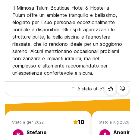
I bambini possono prenotare con i genitori/tutori in una
Il Mimosa Tulum Boutique Hotel & Hostel a
camera privata. (Auto-translated from original language)
Tulum offre un ambiente tranquillo e bellissimo,
elogiato per il suo personale eccezionalmente
cordiale e disponibile. Gli ospiti apprezzano le
strutture pulite, la bella piscina e l'atmosfera
rilassata, che lo rendono ideale per un soggiorno
sereno. Alcuni menzionano occasionali problemi
con zanzare e impianti idraulici, ma nel
complesso è altamente raccomandato per
un'esperienza confortevole e sicura.
Ti è stato utile?
10
Stato a gen 2022
Stato a lug 2026
Stefano
Anonim
S
A