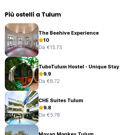
Più ostelli a Tulum
The Beehive Experience
10
Da €15.73
TuboTulum Hostel - Unique Stay
9.9
Da €8.72
CHE Suites Tulum
9.8
Da €5.78
Mayan Monkey Tulum