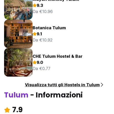
9.3
Da €10.96
Botanica Tulum
9.1
Da €10.92
CHE Tulum Hostel & Bar
9.0
Da €0.77
Visualizza tutti gli Hostels in Tulum
Tulum
- Informazioni
7.9