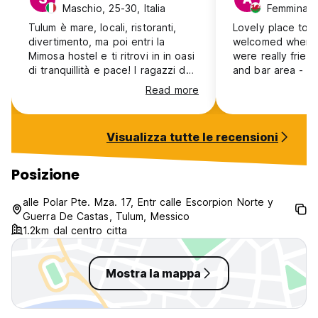
Maschio, 25-30, Italia
Femmina, 
Tulum è mare, locali, ristoranti,
Lovely place to s
divertimento, ma poi entri la
welcomed when we
Mimosa hostel e ti ritrovi in in oasi
were really frien
di tranquillità e pace! I ragazzi del
and bar area - re
personale sono disponibili, cordiali
chill and grab a 
Read more
e simpatici. Le camere molto belle
room was lovely -
con un letto comodissimo e un
very clean throu
nell’armadio direi personale.
stayed one night
Visualizza tutte le recensioni
Ottimo il servizio bici! Possibilità di
travelling but wi
ottima colazione a metà prezzo e
have stayed long
ottime birre e drink. Che dire ci
Posizione
tornerei sicuramente!
alle Polar Pte. Mza. 17, Entr calle Escorpion Norte y
Guerra De Castas, Tulum, Messico
1.2km dal centro citta
Mostra la mappa