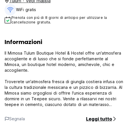
Tulum · Vedi mappa
WiFi gratis
Prenota con piú di 8 giorni di anticipo per utilizzare la
cancellazione gratuita.
Informazioni
Il Mimosa Tulum Boutique Hotel & Hostel offre un'atmosfera
accogliente e di lusso che si fonde perfettamente al
Mimosa, un boutique hotel moderno, amichevole, chic e
accogliente.
Troverete un'atmosfera fresca di giungla costiera infusa con
la cultura tradizionale messicana e un pizzico di bizzarria. Al
Mimosa siamo orgogliosi di offrire l'unica esperienza di
dormire in un Teepee sicuro. Venite a rilassarvi nei nostri
teepee in cemento, ciascuno dotato di un materasso
matrimoniale e di aria condizionata.
Leggi tutto
Segnala
Il nostro ostello dispone di 6 letti singoli al piano inferiore,
ciascuno con armadio individuale, cassetta di sicurezza,