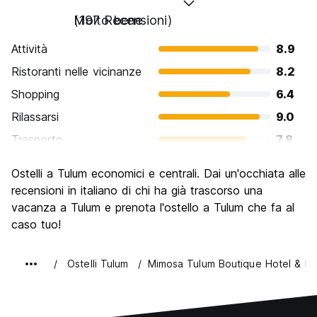
Molto bene
(197 Recensioni)
Attività
8.9
Ristoranti nelle vicinanze
8.2
Shopping
6.4
Rilassarsi
9.0
Trasporto
7.8
Cosa visitare
8.3
Ostelli a Tulum economici e centrali. Dai un'occhiata alle
Luoghi di interesse culturale
7.9
recensioni in italiano di chi ha già trascorso una
Festa / Vita notturna
vacanza a Tulum e prenota l'ostello a Tulum che fa al
6.7
caso tuo!
Qualita' Prezzo
7.7
Ostelli Tulum
Mimosa Tulum Boutique Hotel & Ho