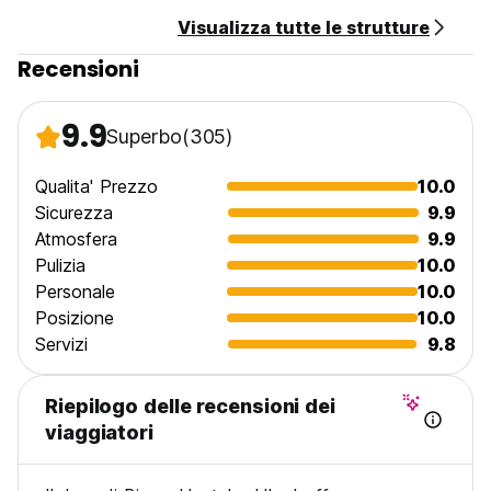
Visualizza tutte le strutture
Non fumatori.Non si può fumare in camera, ma abbiamo
un'area fumatori
Recensioni
Orario di ricevimento: 24 ore
9.9
Superbo
(305)
La struttura effettuerà una pre-autorizzazione per la prima
notte per garantire la prenotazione. (Auto-translated from
original language)
Qualita' Prezzo
10.0
Sicurezza
9.9
Atmosfera
9.9
Pulizia
10.0
Personale
10.0
Posizione
10.0
Servizi
9.8
Riepilogo delle recensioni dei
viaggiatori