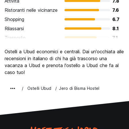
Attività
7.8
Ristoranti nelle vicinanze
7.6
Shopping
6.7
Rilassarsi
8.1
Trasporto
7.1
Cosa visitare
7.1
Ostelli a Ubud economici e centrali. Dai un'occhiata alle
Luoghi di interesse culturale
7.7
recensioni in italiano di chi ha già trascorso una
Festa / Vita notturna
vacanza a Ubud e prenota l'ostello a Ubud che fa al
6.3
caso tuo!
Qualita' Prezzo
7.8
Ostelli Ubud
Jero di Bisma Hostel