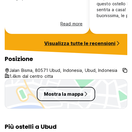
questo ostello lo
sentita a casa! C
buonissima, le p
gestiscono sono 
Read more
gentilissime. Il po
cui hai bisogno s
viaggiatore solita
Visualizza tutte le recensioni
impeccabile, se 
ad Ubud un giorn
dubbio in questo
Posizione
questo ostello e 
suoi proprietari 
Jalan Bisma, 80571 Ubud, Indonesia, Ubud, Indonesia
1.4km dal centro citta
Mostra la mappa
Più ostelli a Ubud