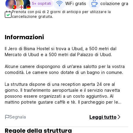
WiFi gratis
colazione gratui
5+ ospitati
Prenota con piú di 2 giorni di anticipo per utilizzare la
cancellazione gratuita.
Informazioni
Il Jero di Bisma Hostel si trova a Ubud, a 500 metri dal
Mercato di Ubud e a 500 metri dal Palazzo di Ubud.
Alcune camere dispongono di un'area salotto per la vostra
comodità. Le camere sono dotate di un bagno in comune.
La struttura dispone di una reception aperta 24 ore al
giorno. Il trasferimento aeroportuale e il servizio navetta
possono essere organizzati a un costo aggiuntivo. Al
mattino potrete gustare caffè e tè. Il parcheggio per le
moto è gratuito.
Leggi tutto
Segnala
L'ostello offre anche il noleggio di biciclette. La Foresta
delle Scimmie di Ubud dista 1,1 km dal Jero di Bisma Hostel,
Regole della struttura
mentre la Grotta dell'Elefante si trova a 3,3 km dalla