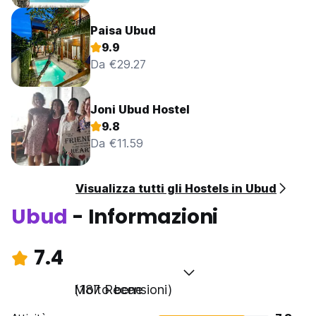
Paisa Ubud
9.9
Da €29.27
Joni Ubud Hostel
9.8
Da €11.59
Visualizza tutti gli Hostels in Ubud
Ubud
- Informazioni
7.4
Molto bene
(187 Recensioni)