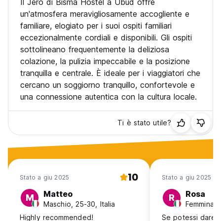
Il Jero di Bisma Hostel a Ubud offre
un'atmosfera meravigliosamente accogliente e
familiare, elogiato per i suoi ospiti familiari
eccezionalmente cordiali e disponibili. Gli ospiti
sottolineano frequentemente la deliziosa
colazione, la pulizia impeccabile e la posizione
tranquilla e centrale. È ideale per i viaggiatori che
cercano un soggiorno tranquillo, confortevole e
una connessione autentica con la cultura locale.
Ti è stato utile?
10
Stato a giu 2025
Stato a giu 2025
Matteo
Rosa
M
R
Maschio, 25-30, Italia
Femmina, 2
Highly recommended!
Se potessi dare st