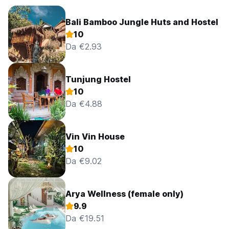
Bali Bamboo Jungle Huts and Hostel
10
Da €2.93
Tunjung Hostel
10
Da €4.88
Vin Vin House
10
Da €9.02
Arya Wellness (female only)
9.9
Da €19.51