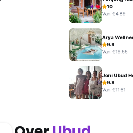
10
Van €4.89
Arya Wellnes
9.9
Van €19.55
Joni Ubud H
9.8
Van €11.61
Over
Ubud