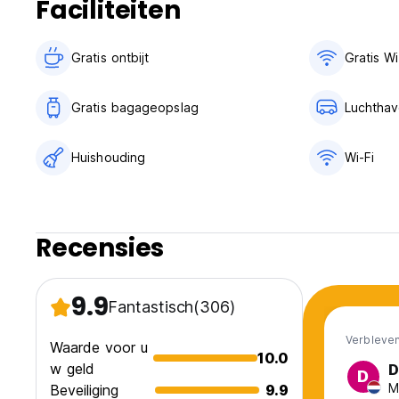
Faciliteiten
Gratis ontbijt‎
Gratis Wi
Gratis bagageopslag
Luchthav
Huishouding
Wi-Fi
Recensies
9.9
Fantastisch
(306)
Verbleven
Waarde voor u
10.0
w geld
D
D
M
Beveiliging
9.9