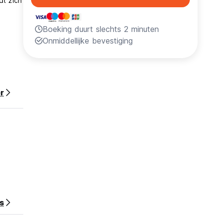
dt zich
Boeking duurt slechts 2 minuten
Onmiddellijke bevestiging
r
m
s