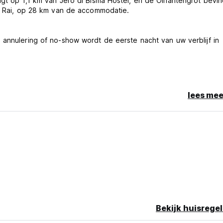
gt op 1,1 km van Jero di Bisma Hostel, en de Olifantengrot bevin
ah Rai, op 28 km van de accommodatie.
 annulering of no-show wordt de eerste nacht van uw verblijf in
lees mee
kruimte
rste nacht om de reservering te garanderen (Auto-translated fro
Bekijk huisregel