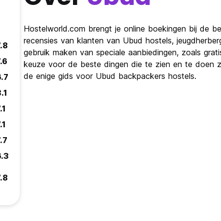
Hostelworld.com brengt je online boekingen bij de be
recensies van klanten van Ubud hostels, jeugdherbe
.8
gebruik maken van speciale aanbiedingen, zoals grat
.6
keuze voor de beste dingen die te zien en te doen zij
de enige gids voor Ubud backpackers hostels.
6.7
.1
.1
.1
.7
6.3
.8