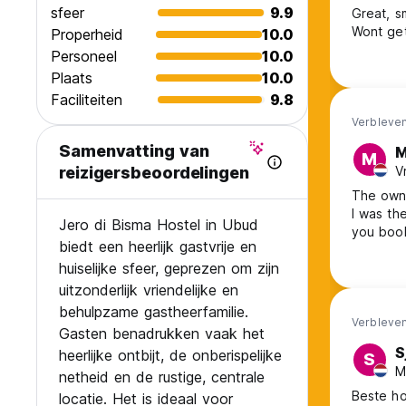
sfeer
9.9
Great, s
Wont get
Properheid
10.0
Personeel
10.0
Plaats
10.0
Faciliteiten
9.8
Verbleven
Samenvatting van
M
M
V
reizigersbeoordelingen
The owne
I was th
Jero di Bisma Hostel in Ubud
you book
biedt een heerlijk gastvrije en
huiselijke sfeer, geprezen om zijn
uitzonderlijk vriendelijke en
behulpzame gastheerfamilie.
Verbleven
Gasten benadrukken vaak het
S
heerlijke ontbijt, de onberispelijke
S
M
netheid en de rustige, centrale
Beste ho
locatie. Het is ideaal voor