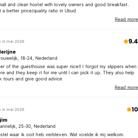
mall and clean hostel with lovely owners and good breakfast.
 a better price/quality ratio in Ubud
Read more
9.4
 in mei 2026
erijne
rouwelijk, 18-24, Nederland
r of the guesthouse was super nice!! I forgot my slippers when
ere and they keep it for me until I can pick it up. They also help
 tours and give good advice
Read more
10
 in mei 2026
jim
annelijk, 25-30, Nederland
stel waar ik ooit heb verbleven. Wat voelde ik mij welkom.