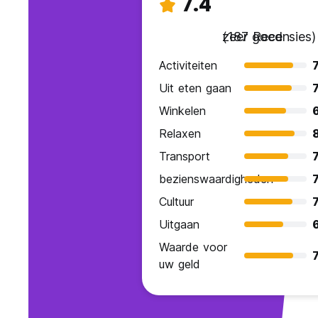
7.4
zeer goed
(187 Recensies)
Activiteiten
7
Uit eten gaan
7
Winkelen
Relaxen
8
Transport
7
bezienswaardigheden
7
Cultuur
7
Uitgaan
Waarde voor
7
uw geld