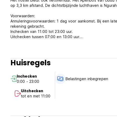
Het hostel biedt ook fietsverhuur. Het Apenbos van Ubud li
op 3,3 km afstand. De dichtstbijzijnde luchthaven is Ngur
Voorwaarden:
Annuleringsvoorwaarden: 1 dag voor aankomst. Bij een late
rekening gebracht.
Inchecken van 11:00 tot 23:00 uur.
Uitchecken tussen 07:00 en 13:00 uur.
Betaling bij aankomst contant.
Btw inbegrepen.
Inclusief ontbijt.
Avondklok vanaf 23.00 uur. Doe het licht op het bed uit
Huisregels
Wij accepteren geen klanten jonger dan 16 jaar.
Niet roken. Niet roken in de kamer, maar er is wel een roo
Openingstijden receptie: 24 uur
Inchecken
De accommodatie voert een pre-autorisatie uit voor de ee
Belastingen inbegrepen
0:00 - 23:00
original language)
Uitchecken
tot en met 11:00