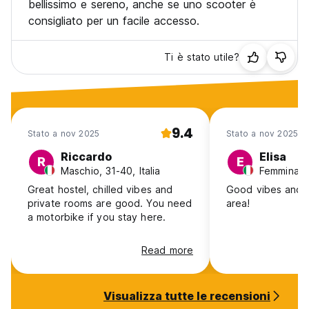
bellissimo e sereno, anche se uno scooter è
consigliato per un facile accesso.
Ti è stato utile?
9.4
Stato a nov 2025
Stato a nov 2025
Riccardo
Elisa
R
E
Maschio, 31-40, Italia
Femmina, 2
Great hostel, chilled vibes and
Good vibes and 
private rooms are good. You need
area!
a motorbike if you stay here.
Read more
Visualizza tutte le recensioni