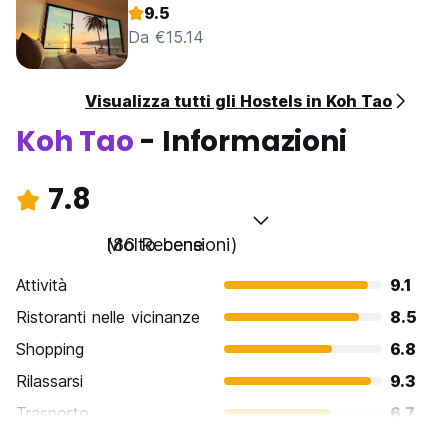
9.5
Da €15.14
Visualizza tutti gli Hostels in Koh Tao
Koh Tao
- Informazioni
7.8
Molto bene
(86 Recensioni)
Attività
9.1
Ristoranti nelle vicinanze
8.5
Shopping
6.8
Rilassarsi
9.3
Trasporto
6.7
Cosa visitare
7.3