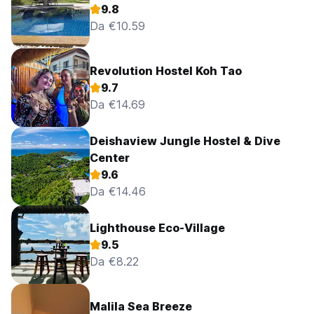
9.8
Da €10.59
Revolution Hostel Koh Tao
9.7
Da €14.69
Deishaview Jungle Hostel & Dive
Center
9.6
Da €14.46
Lighthouse Eco-Village
9.5
Da €8.22
Malila Sea Breeze