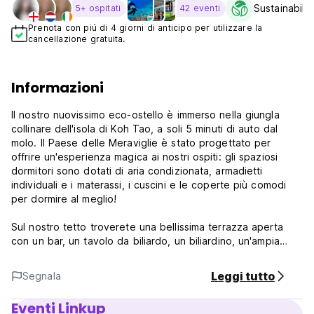
Sustainabilit
5+ ospitati
42 eventi
Prenota con piú di 4 giorni di anticipo per utilizzare la
cancellazione gratuita.
Informazioni
Il nostro nuovissimo eco-ostello è immerso nella giungla
collinare dell'isola di Koh Tao, a soli 5 minuti di auto dal
molo. Il Paese delle Meraviglie è stato progettato per
offrire un'esperienza magica ai nostri ospiti: gli spaziosi
dormitori sono dotati di aria condizionata, armadietti
individuali e i materassi, i cuscini e le coperte più comodi
per dormire al meglio!
Sul nostro tetto troverete una bellissima terrazza aperta
con un bar, un tavolo da biliardo, un biliardino, un'ampia
collezione di giochi da tavolo, comode altalene, sedie e
divani con TV e proiettore per le serate di cinema. La
Leggi tutto
Segnala
nostra cucina ben attrezzata per gli ospiti e le ricariche
d'acqua gratuite sono disponibili 24 ore su 24, 7 giorni su 7.
Eventi Linkup