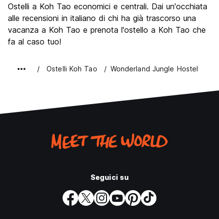
Ostelli a Koh Tao economici e centrali. Dai un'occhiata
Luoghi di interesse culturale
6.1
alle recensioni in italiano di chi ha già trascorso una
Festa / Vita notturna
vacanza a Koh Tao e prenota l'ostello a Koh Tao che
8.3
fa al caso tuo!
Qualita' Prezzo
8.0
Ostelli Koh Tao
Wonderland Jungle Hostel
Seguici su