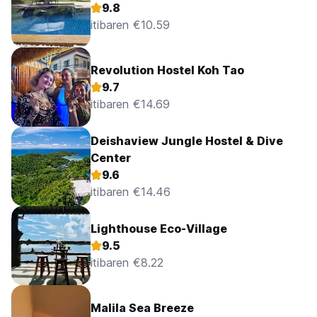
9.8
itibaren €10.59
Revolution Hostel Koh Tao
9.7
itibaren €14.69
Deishaview Jungle Hostel & Dive
Center
9.6
itibaren €14.46
Lighthouse Eco-Village
9.5
itibaren €8.22
Malila Sea Breeze