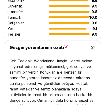
Ekonomik
9.6
- Sigara İçme Politikası: Odada sigara içmek yasak
olduğundan, belirlenmiş sigara içme alanlarımızın keyfini
Güvenlik
9.9
çıkarın.
atmosfer
9.8
Temizlik
10.0
ANLAŞMA:
Çalışanlar
9.8
- Rezervasyonunuz bu şartları kabul ettiğiniz anlamına gelir
Yer
9.1
ve onayınız için teşekkür ederiz. Sizleri Koh Tao cennet
dilimimizde ağırlamaya hazırlanırken beklentiler artıyor!
Tesisler
9.9
HARİKALAR DİYARINA ULAŞMAK:
Gezgin yorumlarının özeti
- Manzaralı ancak yokuş yukarı konumumuz nedeniyle,
rahatınız için bisiklet kiralamanızı ŞİDDETLE öneririz. Bu
sadece arazimizde gezinmenin harika bir yolu değil, aynı
Koh Tao'daki Wonderland Jungle Hostel, yalnız
zamanda tüm adanın güzelliğini kendi hızınızda keşfetmenin
mükemmel bir yoludur.
seyahat edenler için mükemmel, çok sosyal ve
- Babaloo Restaurant'ın arkasında gizli bir konumda yer alan
samimi bir yerdir. Konuklar, aile benzeri bir
hostelimizi bulmak çok kolaydır. Yardıma ihtiyacınız olursa
atmosfer yaratan inanılmaz derecede arkadaş
bize ulaşın, biz de sizi tenha sığınağımıza yönlendirelim.
canlısı personeli ve gönüllüleri övüyor. Hostel,
(Auto-translated from original language)
rahat yataklar ve temiz olanaklarla sosyal
aktiviteler ile rahat bir ortam arasında harika bir
denge sunuyor. Orman içindeki konumu güzel ve