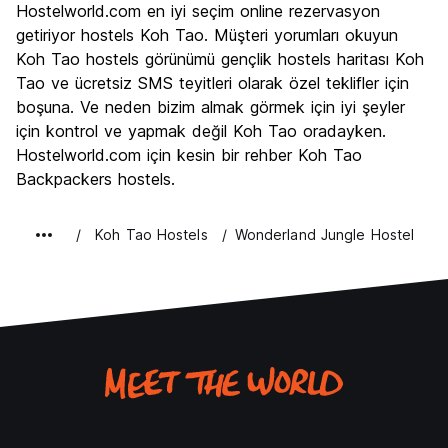
Hostelworld.com en iyi seçim online rezervasyon
Kültür
6.1
getiriyor hostels Koh Tao. Müşteri yorumları okuyun
Gece hayatı
Koh Tao hostels görünümü gençlik hostels haritası Koh
8.3
Tao ve ücretsiz SMS teyitleri olarak özel teklifler için
Ekonomik
8.0
boşuna. Ve neden bizim almak görmek için iyi şeyler
için kontrol ve yapmak değil Koh Tao oradayken.
Hostelworld.com için kesin bir rehber Koh Tao
Backpackers hostels.
Koh Tao Hostels
Wonderland Jungle Hostel