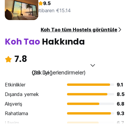
9.5
itibaren €15.14
Koh Tao tüm Hostels görüntüle
Koh Tao
Hakkında
7.8
Çok iyi
(86 Değerlendirmeler)
Etkinlikler
9.1
Dışarıda yemek
8.5
Alışveriş
6.8
Rahatlama
9.3
Ulasim
6.7
Gezi
7.3