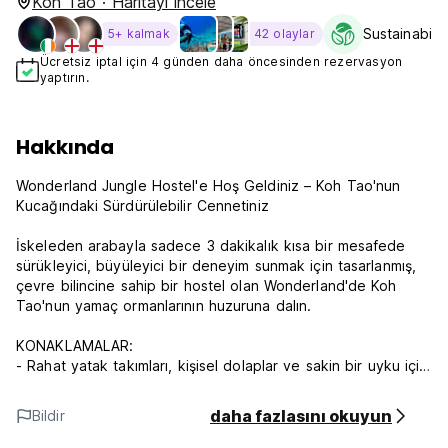
Koh Tao · Haritayı incele
Sustainabilit
5+ kalmak
42 olaylar
Ücretsiz iptal için 4 günden daha öncesinden rezervasyon
yaptırın.
Hakkında
Wonderland Jungle Hostel'e Hoş Geldiniz – Koh Tao'nun
Kucağındaki Sürdürülebilir Cennetiniz
İskeleden arabayla sadece 3 dakikalık kısa bir mesafede
sürükleyici, büyüleyici bir deneyim sunmak için tasarlanmış,
çevre bilincine sahip bir hostel olan Wonderland'de Koh
Tao'nun yamaç ormanlarının huzuruna dalın.
KONAKLAMALAR:
- Rahat yatak takımları, kişisel dolaplar ve sakin bir uyku için
özel alanlar içeren havadar, klimalı yatakhanelerde
rahatlayın.
daha fazlasını okuyun
Bildir
SOSYAL MERKEZLER VE OLANAKLAR: