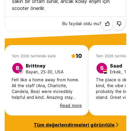
sakin bir ortam sunar, ancak kolay erişim için
scooter önerilir.
Bu faydalı oldu mu?
10
Tem 2026 tarihinde kaldı
Tem 2026 tarihinde
Brittney
Saad
B
S
Bayan, 25-30, USA
Erkek, 18-
Felt like a home away from home.
The place is defi
All the staff (Ana, Charlotte,
kind, the vibe i
Candela, Bea) were incredibly
probably the bes
helpful and kind. Amazing stay
island. Great view, clean rooms
100/10
and definitely swe
Read more
Huge shoutout t
Charlotte, Anna 
stay very pleasan
Tüm değerlendirmeleri görüntüle
Staying here is a