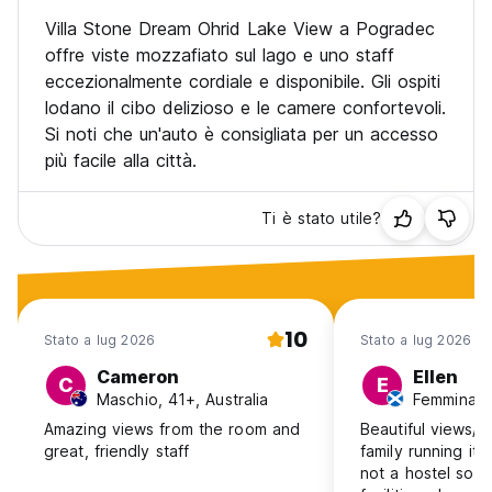
Villa Stone Dream Ohrid Lake View a Pogradec
offre viste mozzafiato sul lago e uno staff
eccezionalmente cordiale e disponibile. Gli ospiti
lodano il cibo delizioso e le camere confortevoli.
Si noti che un'auto è consigliata per un accesso
più facile alla città.
Ti è stato utile?
10
Stato a lug 2026
Stato a lug 2026
Cameron
Ellen
C
E
Maschio, 41+, Australia
Femmina, 
Amazing views from the room and
Beautiful views/b
great, friendly staff
family running it
not a hostel so 