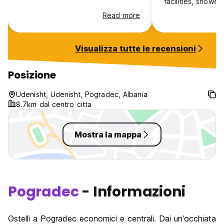
facilities, shower
pee. The shower 
Read more
broken so you ha
head that was al
shooting water ou
Visualizza tutte le recensioni
and the shower cu
keep any water f
floor. The food 
Posizione
delicious but sad
chicken was raw
Udenisht, Udenisht, Pogradec, Albania
said “it’s tricky 
8.7km dal centro citta
right.” He offered
as a sorry.
Mostra la mappa
Pogradec
- Informazioni
Ostelli a Pogradec economici e centrali. Dai un'occhiata