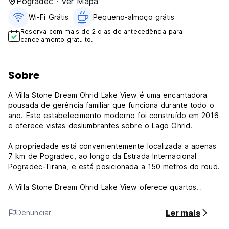
Pogradec · Ver Mapa
Wi-Fi Grátis
Pequeno-almoço grátis
Reserva com mais de 2 dias de antecedência para
cancelamento gratuito.
Sobre
A Villa Stone Dream Ohrid Lake View é uma encantadora
pousada de gerência familiar que funciona durante todo o
ano. Este estabelecimento moderno foi construído em 2016
e oferece vistas deslumbrantes sobre o Lago Ohrid.
A propriedade está convenientemente localizada a apenas
7 km de Pogradec, ao longo da Estrada Internacional
Pogradec-Tirana, e está posicionada a 150 metros do roud.
A Villa Stone Dream Ohrid Lake View oferece quartos
privativos com vista para o lago e para o jardim.
Ler mais
Denunciar
Villa Stone Dream Ohrid Lake View - Termos e Condições: