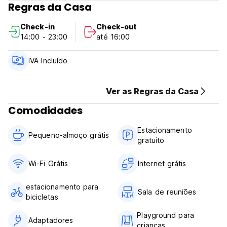
Regras da Casa
Política de cancelamento: 1 dia antes da chegada. Em caso
de cancelamento tardio ou No Show, será cobrada a
Check-in
Check-out
primeira noite da sua estadia.
14:00 - 23:00
até 16:00
Check-in das 14h00 às 23h00 .
Check-out antes das 11:00 .
IVA Incluído
Pagamento na chegada somente em dinheiro.
Ver as Regras da Casa
Impostos incluídos
Comodidades
Café da manhã incluso.
Estacionamento
Em geral:
Pequeno-almoço grátis
gratuito
Recepção 24 horas.
Sem toque de recolher. (Auto-translated from original
language)
Wi-Fi Grátis
Internet grátis
estacionamento para
Sala de reuniões
bicicletas
Playground para
Adaptadores
crianças