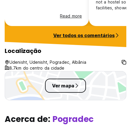
not a hostel so 
facilities, shower
pee. The shower 
Read more
broken so you ha
head that was al
shooting water ou
Ver todos os comentários
and the shower cu
keep any water f
floor. The food 
Localização
delicious but sad
chicken was raw
Udenisht, Udenisht, Pogradec, Albânia
said “it’s tricky 
8.7km do centro da cidade
right.” He offered
as a sorry.
Ver mapa
Acerca de:
Pogradec