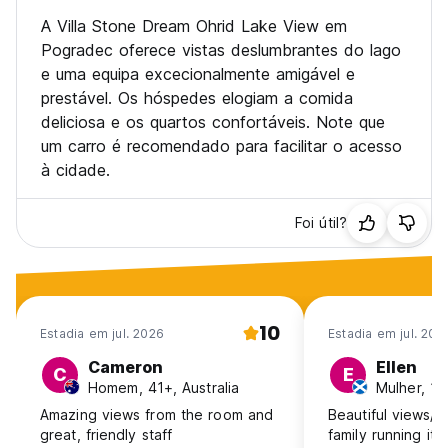
A Villa Stone Dream Ohrid Lake View em
Pogradec oferece vistas deslumbrantes do lago
e uma equipa excecionalmente amigável e
prestável. Os hóspedes elogiam a comida
deliciosa e os quartos confortáveis. Note que
um carro é recomendado para facilitar o acesso
à cidade.
Foi útil?
10
Estadia em jul. 2026
Estadia em jul. 202
Cameron
Ellen
C
E
Homem, 41+, Australia
Mulher, 18
Amazing views from the room and
Beautiful views/b
great, friendly staff
family running it