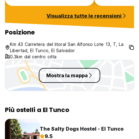
the common area 
atmosphere is un
Visualizza tutte le recensioni
canceled our sec
them and found a
instead.
Posizione
Km 43 Carretera del litoral San Alfonso Lote 13, T, La
Libertad, El Tunco, El Salvador
0.3km dal centro citta
Mostra la mappa
Più ostelli a El Tunco
The Salty Dogs Hostel - El Tunco
9.5