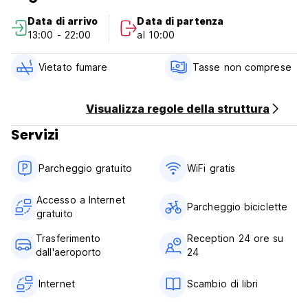
Data di arrivo
Data di partenza
Check in dalle 10:00 - Siamo flessibili sugli orari di arrivo.
13:00 - 22:00
al 10:00
Check-out fino alle 14:00. Dopo tale orario verrà addebitato
un giorno in più.
Vietato fumare
Tasse non comprese
Pagamento all'arrivo in contanti, Bonifico bancario.
Tasse incluse.
Colazione non inclusa - 3 USD a persona al giorno.
Visualizza regole della struttura
Servizi
Spese di pulizia - da 1 a 10 giorni - 3 dollari
a partire da 10 giorni o più - 5 dollari
Parcheggio gratuito
WiFi gratis
Generale:
Reception 24 ore su 24.
Accesso a Internet
Nessun coprifuoco. (Auto-translated from original language)
Parcheggio biciclette
gratuito
Trasferimento
Reception 24 ore su
dall'aeroporto
24
Internet
Scambio di libri