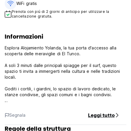
WiFi gratis
Prenota con piú di 2 giorni di anticipo per utilizzare la
cancellazione gratuita.
Informazioni
Esplora Alojamiento Yolanda, la tua porta d'accesso alla
scoperta delle meraviglie di El Tunco.
A soli 3 minuti dalle principali spiagge per il surf, questo
spazio ti invita a immergerti nella cultura e nelle tradizioni
locali.
Goditi i cortili, i giardini, lo spazio di lavoro dedicato, le
stanze condivise, gli spazi comuni e i bagni condivisi.
Politica e condizioni dell'Alojamiento Yolanda:
Leggi tutto
Segnala
Politica di cancellazione: 24 ore prima dell'arrivo. In caso di
cancellazione tardiva o di mancato arrivo verrà addebitata
Regole della struttura
la prima notte del soggiorno.