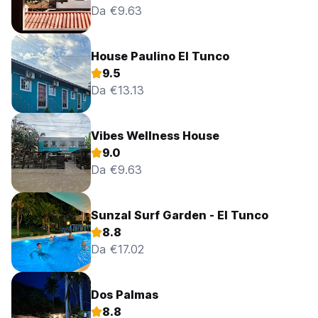
Da €9.63
House Paulino El Tunco
9.5
Da €13.13
Vibes Wellness House
9.0
Da €9.63
Sunzal Surf Garden - El Tunco
8.8
Da €17.02
Dos Palmas
8.8