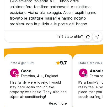
L'Alojamiento Yolanda a El Tunco offre
un'atmosfera familiare amichevole e un'ottima
posizione vicino alla spiaggia. Alcuni ospiti hanno
trovato le strutture basilari e hanno notato
problemi con la pulizia e le porte del bagno.
Ti è stato utile?
9.7
Stato a gen 2025
Stato a dic 2024
Cece
Anonim
C
A
Femmina, 41+, England
Femmina, 
This family were lovely. I would
It’s a family’s ho
stay here again though the
really feel a hostel
property was basic. They also had
place that you wo
súper air conditioning!
couch surfing, bu
paying a lot of 
Read more
here. No door on