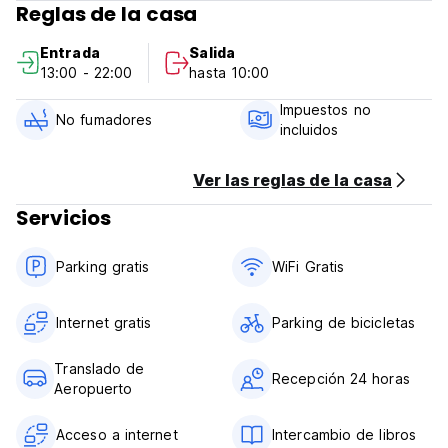
Reglas de la casa
cancelación tardía o No Show, se le cobrará la primera
noche de su estancia.
Entrada
Salida
13:00 - 22:00
hasta 10:00
Check in a partir de las 13:00 - Somos flexibles en los
horarios de llegada.
Impuestos no
Salida hasta las 11:55. Pasado este tiempo lo cobramos
No fumadores
incluidos
como un día extra.
Pago a la llegada en efectivo, Transferencia bancaria.
Ver las reglas de la casa
Impuestos incluidos.
Servicios
Desayuno no incluido - 3 USD por persona por día.
General:
Parking gratis
WiFi Gratis
Recepción 24 horas.
No hay toque de queda. (Auto-translated from original
language)35 USD traslado al aeropuerto
Internet gratis
Parking de bicicletas
Translado de
Recepción 24 horas
Aeropuerto
Acceso a internet
Intercambio de libros