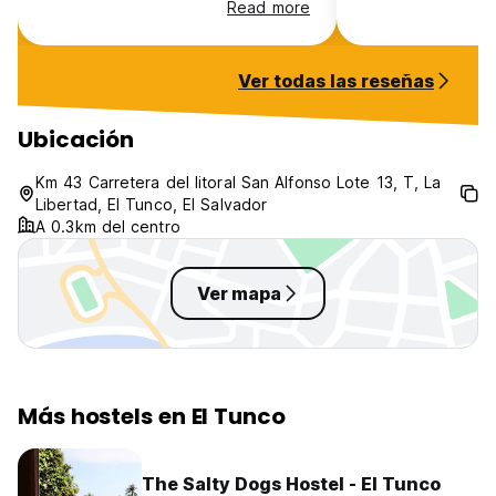
Read more
here. No door on
the common area 
atmosphere is un
Ver todas las reseñas
canceled our sec
them and found a
instead.
Ubicación
Km 43 Carretera del litoral San Alfonso Lote 13, T, La
Libertad, El Tunco, El Salvador
A 0.3km del centro
Ver mapa
Más hostels en El Tunco
The Salty Dogs Hostel - El Tunco