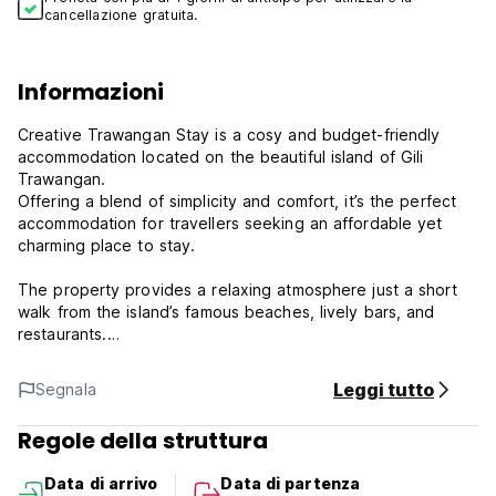
cancellazione gratuita.
Informazioni
Creative Trawangan Stay is a cosy and budget-friendly
accommodation located on the beautiful island of Gili
Trawangan.
Offering a blend of simplicity and comfort, it’s the perfect
accommodation for travellers seeking an affordable yet
charming place to stay.
The property provides a relaxing atmosphere just a short
walk from the island’s famous beaches, lively bars, and
restaurants.
Each room is designed with authentic Gili Trawangan-style
Leggi tutto
Segnala
decor, offering clean, comfortable beds and essential
amenities for a pleasant stay.
Regole della struttura
Guests can enjoy a laid-back ambience with friendly
Data di arrivo
Data di partenza
service, making it ideal for solo travellers, backpackers, and