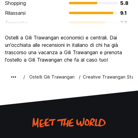
Shopping
5.8
Rilassarsi
9.1
Trasporto
7.5
Cosa visitare
6.7
Ostelli a Gili Trawangan economici e centrali. Dai
Luoghi di interesse culturale
6.3
un'occhiata alle recensioni in italiano di chi ha già
Festa / Vita notturna
trascorso una vacanza a Gili Trawangan e prenota
8.8
l'ostello a Gili Trawangan che fa al caso tuo!
Qualita' Prezzo
8.0
Ostelli Gili Trawangan
Creative Trawangan Stay