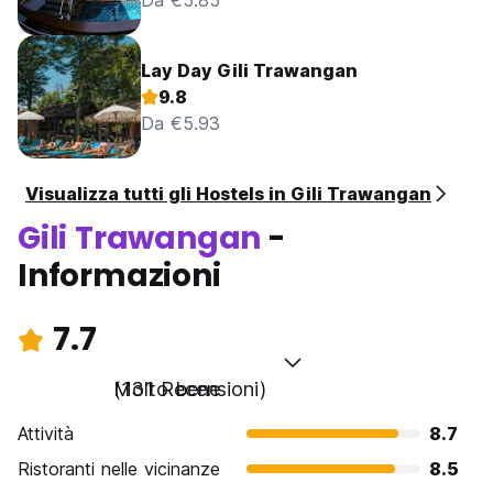
Da €5.85
Lay Day Gili Trawangan
9.8
Da €5.93
Visualizza tutti gli Hostels in Gili Trawangan
Gili Trawangan
-
Informazioni
7.7
Molto bene
(131 Recensioni)
Attività
8.7
Ristoranti nelle vicinanze
8.5