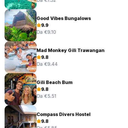
Da €7.32
Good Vibes Bungalows
9.9
Da €9.10
Mad Monkey Gili Trawangan
9.8
Da €9.44
Gili Beach Bum
9.8
Da €5.51
Compass Divers Hostel
9.8