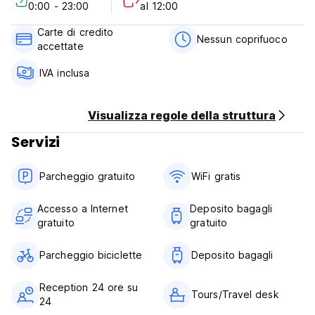
0:00 - 23:00
al 12:00
couples.
Whether you’re looking to explore the vibrant nightlife,
Carte di credito
snorkel in crystal-clear waters, or unwind in a tranquil
Nessun coprifuoco
accettate
setting, Creative Trawangan Stay delivers a warm,
welcoming experience at great value.
IVA inclusa
Visualizza regole della struttura
Servizi
Parcheggio gratuito
WiFi gratis
Accesso a Internet
Deposito bagagli
gratuito
gratuito
Parcheggio biciclette
Deposito bagagli
Reception 24 ore su
Tours/Travel desk
24