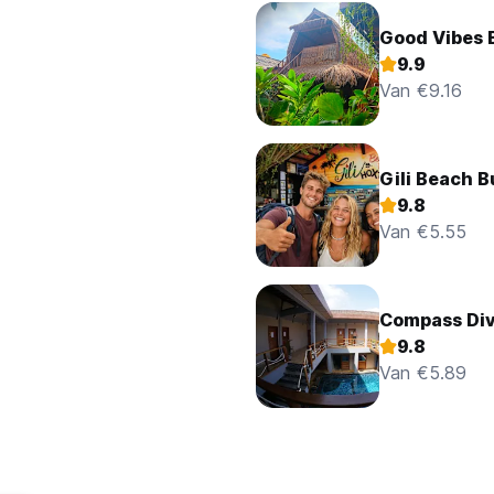
Good Vibes
9.9
Van €9.16
Gili Beach 
9.8
Van €5.55
Compass Div
9.8
Van €5.89