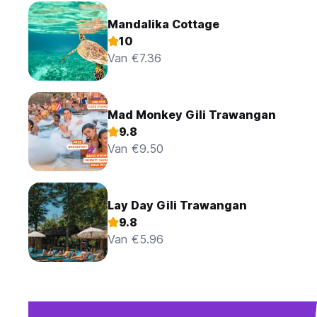
Mandalika Cottage
10
Van €7.36
Mad Monkey Gili Trawangan
9.8
Van €9.50
Lay Day Gili Trawangan
9.8
Van €5.96