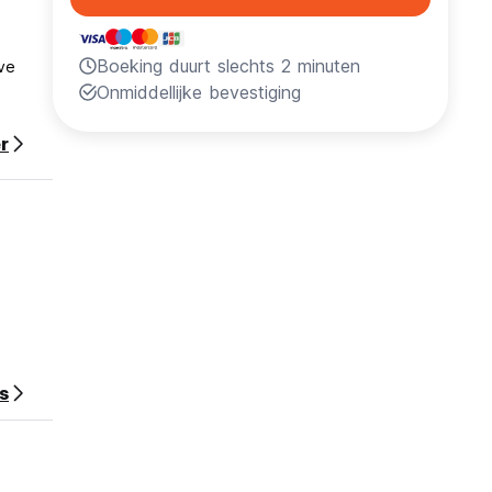
Boeking duurt slechts 2 minuten
ive
Onmiddellijke bevestiging
r
s