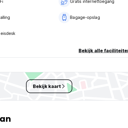
Fi
Gratis internettoegang
alling
Bagage-opslag
Reisdesk
Bekijk alle faciliteit
Bekijk kaart
gan