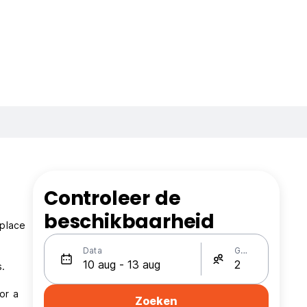
Controleer de
beschikbaarheid
 place
Data
Gasten
s.
or a
Zoeken