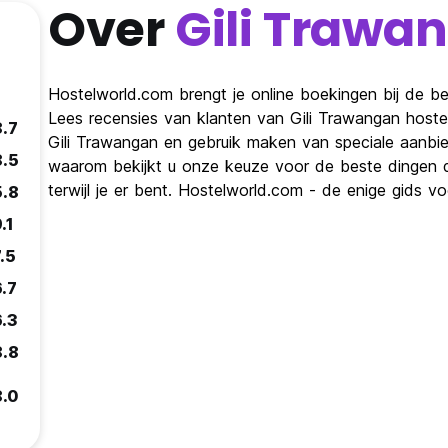
Over
Gili Trawa
Hostelworld.com brengt je online boekingen bij de bes
Lees recensies van klanten van Gili Trawangan hoste
8.7
Gili Trawangan en gebruik maken van speciale aanbie
8.5
waarom bekijkt u onze keuze voor de beste dingen di
terwijl je er bent. Hostelworld.com - de enige gids v
5.8
.1
.5
6.7
6.3
8.8
8.0