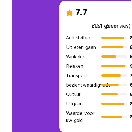
7.7
zeer goed
(131 Recensies)
Activiteiten
Uit eten gaan
Winkelen
Relaxen
9
Transport
7
bezienswaardigheden
Cultuur
Uitgaan
Waarde voor
uw geld