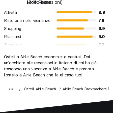
Molto bene
(248 Recensioni)
Attività
8.9
Ristoranti nelle vicinanze
7.9
Shopping
6.9
Rilassarsi
9.0
Trasporto
7.3
Cosa visitare
7.8
Ostelli a Airlie Beach economici e centrali. Dai
Luoghi di interesse culturale
6.2
un'occhiata alle recensioni in italiano di chi ha già
Festa / Vita notturna
trascorso una vacanza a Airlie Beach e prenota
8.3
l'ostello a Airlie Beach che fa al caso tuo!
Qualita' Prezzo
7.6
Ostelli Airlie Beach
Airlie Beach Backpackers B