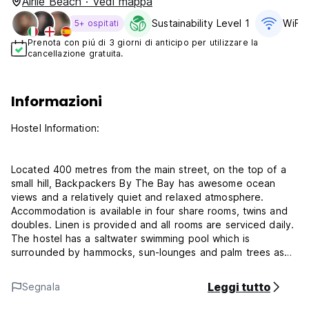
Airlie Beach · Vedi mappa
Sustainability Level 1
WiFi 
5+ ospitati
Prenota con piú di 3 giorni di anticipo per utilizzare la
cancellazione gratuita.
Informazioni
Hostel Information:
Located 400 metres from the main street, on the top of a
small hill, Backpackers By The Bay has awesome ocean
views and a relatively quiet and relaxed atmosphere.
Accommodation is available in four share rooms, twins and
doubles. Linen is provided and all rooms are serviced daily.
The hostel has a saltwater swimming pool which is
surrounded by hammocks, sun-lounges and palm trees as
well as a huge sunbaking deck. A fully equipped kitchen
with crockery, cutlery and utensils is provided, as is a
Leggi tutto
Segnala
laundry. The games room has internet access, a phone for
imcoming calls, a fax machine, pool table and pinball