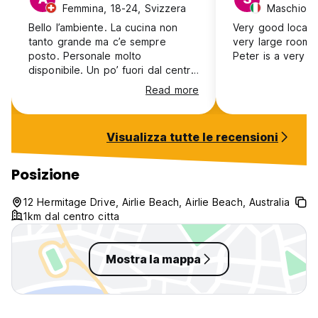
Femmina, 18-24, Svizzera
Maschio, 41
Bello l’ambiente. La cucina non
Very good locati
tanto grande ma c’e sempre
very large room 
posto. Personale molto
Peter is a very k
disponibile. Un po’ fuori dal centro
ma si raggiunge a piedi in 15
Read more
minuti. Le camere un po’ piccole
per 4 persone.
Visualizza tutte le recensioni
Posizione
12 Hermitage Drive, Airlie Beach, Airlie Beach, Australia
1km dal centro citta
Mostra la mappa