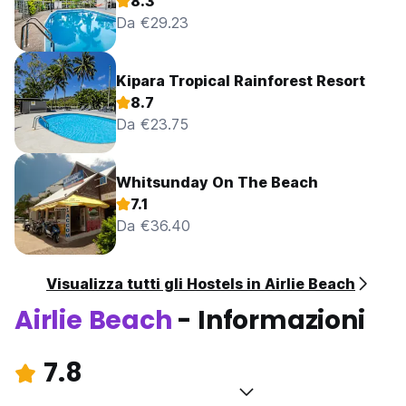
8.3
Da €29.23
Kipara Tropical Rainforest Resort
8.7
Da €23.75
Whitsunday On The Beach
7.1
Da €36.40
Visualizza tutti gli Hostels in Airlie Beach
Airlie Beach
- Informazioni
7.8