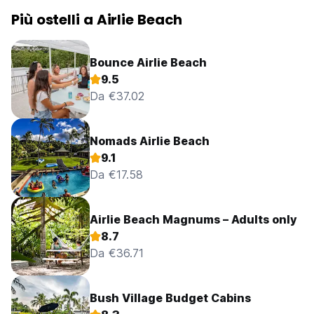
Più ostelli a Airlie Beach
Bounce Airlie Beach
9.5
Da €37.02
Nomads Airlie Beach
9.1
Da €17.58
Airlie Beach Magnums – Adults only
8.7
Da €36.71
Bush Village Budget Cabins