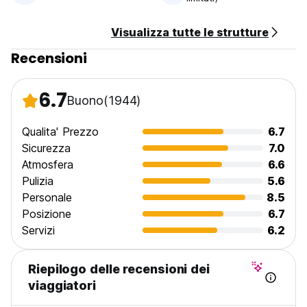
*Tour desk offering unbiased local knowledge for all
regional day and overnight tours - often at standby or
Visualizza tutte le strutture
discounted prices
*Lending library
Recensioni
*Off street parking
*Safe and secure 24 hour access
* Winner of the 2004 Whitsunday Tourism Awards
6.7
Buono
(1944)
Qualita' Prezzo
6.7
Sicurezza
7.0
Atmosfera
6.6
Pulizia
5.6
Personale
8.5
Posizione
6.7
Servizi
6.2
Riepilogo delle recensioni dei
viaggiatori