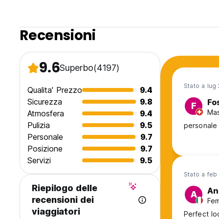
Recensioni
9.6
Superbo
(4197)
Stato a lug
Qualita' Prezzo
9.4
Sicurezza
9.8
Fo
F
Mas
Atmosfera
9.4
Pulizia
9.5
personale 
Personale
9.7
Posizione
9.7
Servizi
9.5
Stato a feb
Riepilogo delle
An
A
recensioni dei
Fem
viaggiatori
Perfect lo