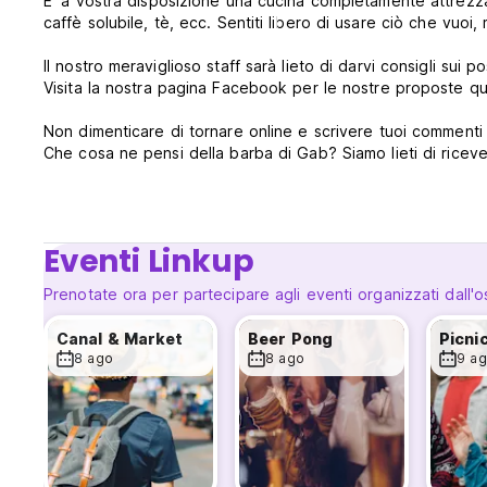
E' a vostra disposizione una cucina completamente attrezzata
caffè solubile, tè, ecc. Sentiti libero di usare c
Il nostro meraviglioso staff sarà lieto di darvi consigli sui po
Visita la nostra pagina Facebook per le nostre proposte qu
Non dimenticare di tornare online e scrivere tuoi commenti sul sito: Ti sono piaciute le nostre attività? Come è stato il personale?
Che cosa ne pensi della barba di Gab? Siamo lieti di ricev
GRUPPI - Per prenotazioni di gruppo (10 +), vi preghiamo d
Eventi Linkup
Prenotate ora per partecipare agli eventi organizzati dall'o
Canal & Market
Beer Pong
Picni
8 ago
8 ago
9 a