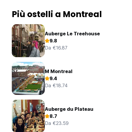
Più ostelli a Montreal
Auberge Le Treehouse
9.8
Da €16.87
M Montreal
9.4
Da €18.74
Auberge du Plateau
8.7
Da €23.59