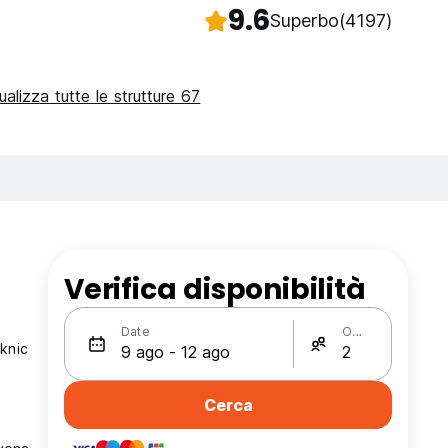
9.6
Superbo
(4197)
ualizza tutte le strutture 67
Verifica disponibilità
Date
Ospiti
iknic
Cerca