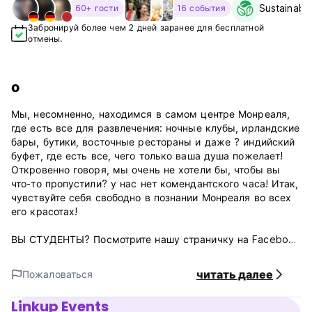
Sustainabil
60+ гости
16 события
Забронируй более чем 2 дней заранее для бесплатной
отмены.
о
Мы, несомненно, находимся в самом центре Монреаля,
где есть все для развлечения: ночные клубы, ирландские
бары, бутики, восточные рестораны и даже ? индийский
буфет, где есть все, чего только ваша душа пожелает!
Откровенно говоря, мы очень не хотели бы, чтобы вы
что-то пропустили? у нас нет комендантского часа! Итак,
чувствуйте себя свободно в познании Монреаля во всех
его красотах!
ВЫ СТУДЕНТЫ? Посмотрите нашу страничку на Facebook
и узнайте наше специальное предложение!
читать далее
Пожаловаться
Завтрак? Наслаждайтесь бесплатной смесью для
приготовления блинов, а так же кофе целый день!
Linkup Events