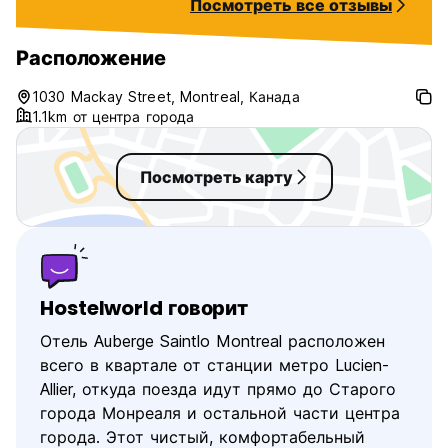
Посмотреть все отзывы
and Saintlo is lit
walk away. It's al
bunch of metro sta
Расположение
very easy to get
whole city from t
1030 Mackay Street, Montreal, Канада
definitely stay ag
1.1km от центра города
Посмотреть карту
Hostelworld говорит
Отель Auberge Saintlo Montreal расположен
всего в квартале от станции метро Lucien-
Allier, откуда поезда идут прямо до Старого
города Монреаля и остальной части центра
города. Этот чистый, комфортабельный