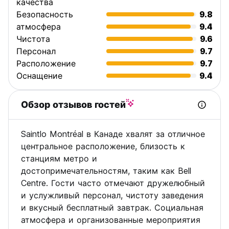
качества
указанные на этой странице, не включают налог на
Безопасность
9.8
продажу и основаны на уменьшенном тарифе для
атмосфера
9.4
обладателей HI-карт. Дополнительные 5$ за ночь в
Чистота
9.6
общем номере или дополнительные 10$ за ночь в
Персонал
9.7
приватном номере будут удержаны по прибытию с тех, у
кого нет наших дисконтных карт.
Расположение
9.7
Оснащение
9.4
Обзор отзывов гостей
Saintlo Montréal в Канаде хвалят за отличное
центральное расположение, близость к
станциям метро и
достопримечательностям, таким как Bell
Centre. Гости часто отмечают дружелюбный
и услужливый персонал, чистоту заведения
и вкусный бесплатный завтрак. Социальная
атмосфера и организованные мероприятия