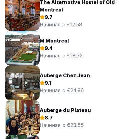
The Alternative Hostel of Old
Montreal
9.7
Начиная с €17.58
M Montreal
9.4
Начиная с €18.72
Auberge Chez Jean
9.1
Начиная с €24.96
Auberge du Plateau
8.7
Начиная с €23.55