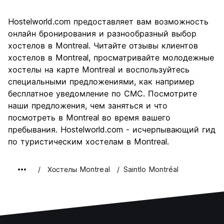
Осмотр
8.6
Hostelworld.com предоставляет вам возможность
достопримечательностей
онлайн бронирования и разнообразный выбор
Культура
8.9
хостелов в Montreal. Читайте отзывы клиентов
Ночная жизнь
хостелов в Montreal, просматривайте молодежные
8.6
хостелы на карте Montreal и воспользуйтесь
Соотношение цены и
7.8
специальными предложениями, как например
качества
бесплатное уведомление по СМС. Посмотрите
наши предложения, чем заняться и что
посмотреть в Montreal во время вашего
пребывания. Hostelworld.com - исчерпывающий гид
по туристическим хостелам в Montreal.
Хостелы Montreal
Saintlo Montréal