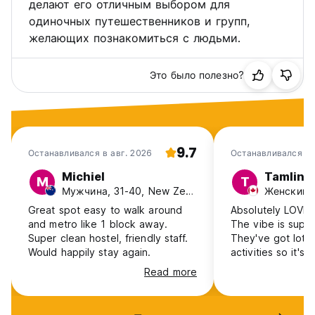
делают его отличным выбором для
одиночных путешественников и групп,
желающих познакомиться с людьми.
Это было полезно?
9.7
Останавливался в авг. 2026
Останавливался в
2026
Michiel
Tamlin
M
T
Мужчина, 31-40, New Zealand
Женский, 
Great spot easy to walk around
Absolutely LOVED
and metro like 1 block away.
The vibe is super
Super clean hostel, friendly staff.
They've got lots
Would happily stay again.
activities so it's
people and hang 
Read more
love a free brea
location is great.
for a concert at 