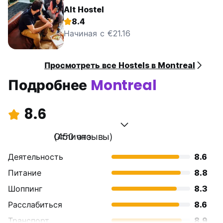
Alt Hostel
8.4
Начиная с €21.16
Просмотреть все Hostels в Montreal
Подробнее
Montreal
8.6
Отлично
(450 отзывы)
Деятельность
8.6
Питание
8.8
Шоппинг
8.3
Расслабиться
8.6
Транспорт
8.9