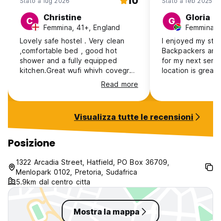
10
Stato a lug 2026
Stato a feb 2025
Christine
Gloria
C
G
Femmina, 41+, England
Femmina, 4
Lovely safe hostel . Very clean
I enjoyed my sta
,comfortable bed , good hot
Backpackers and 
shower and a fully equipped
for my next seme
kitchen.Great wufi whivh covegrd
location is great,
the whole property. Lovely
varsity and shop
Read more
garden and pool. Hard eorking
The room was nic
stsff do a great job.Eveyone is
and leafy garden
friendly and helpful.100% value for
service kitchens. 
Visualizza tutte le recensioni
money.Definatly recommend
and general atm
you for a nice st
Posizione
1322 Arcadia Street, Hatfield, PO Box 36709,
Menlopark 0102, Pretoria, Sudafrica
5.9km dal centro citta
Mostra la mappa