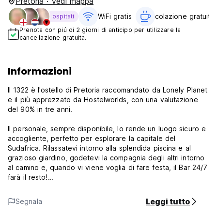
Pretoria · Vedi mappa
WiFi gratis
colazione gratuita‎
ospitati
Prenota con piú di 2 giorni di anticipo per utilizzare la
cancellazione gratuita.
Informazioni
Il 1322 è l'ostello di Pretoria raccomandato da Lonely Planet
e il più apprezzato da Hostelworlds, con una valutazione
del 90% in tre anni.
Il personale, sempre disponibile, lo rende un luogo sicuro e
accogliente, perfetto per esplorare la capitale del
Sudafrica. Rilassatevi intorno alla splendida piscina e al
grazioso giardino, godetevi la compagnia degli altri intorno
al camino e, quando vi viene voglia di fare festa, il Bar 24/7
farà il resto!
L'ostello è pulito, le docce sono calde e i letti sono comodi,
Leggi tutto
Segnala
ci sono ventilatori in tutte le stanze e riscaldamenti nella
maggior parte. Il dormitorio Lioness ha due docce in camera