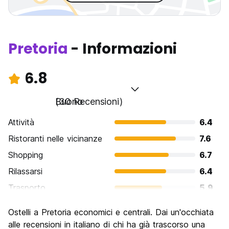
Pretoria
- Informazioni
6.8
Buono
(30 Recensioni)
Attività
6.4
Ristoranti nelle vicinanze
7.6
Shopping
6.7
Rilassarsi
6.4
Trasporto
5.9
Cosa visitare
7.1
Ostelli a Pretoria economici e centrali. Dai un'occhiata
Luoghi di interesse culturale
7.5
alle recensioni in italiano di chi ha già trascorso una