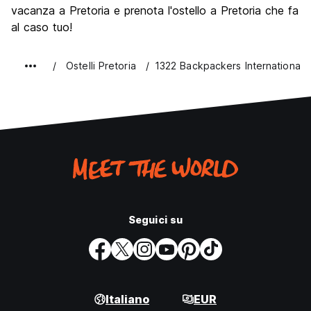
Festa / Vita notturna
vacanza a Pretoria e prenota l'ostello a Pretoria che fa
6.5
al caso tuo!
Qualita' Prezzo
7.5
Ostelli Pretoria
1322 Backpackers International
Seguici su
Italiano
EUR