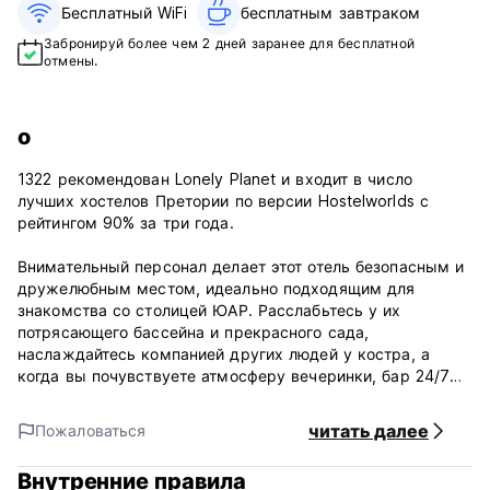
Бесплатный WiFi
бесплатным завтраком‎
Забронируй более чем 2 дней заранее для бесплатной
отмены.
о
1322 рекомендован Lonely Planet и входит в число
лучших хостелов Претории по версии Hostelworlds с
рейтингом 90% за три года.
Внимательный персонал делает этот отель безопасным и
дружелюбным местом, идеально подходящим для
знакомства со столицей ЮАР. Расслабьтесь у их
потрясающего бассейна и прекрасного сада,
наслаждайтесь компанией других людей у ​​костра, а
когда вы почувствуете атмосферу вечеринки, бар 24/7
поможет вам!
читать далее
Пожаловаться
Хостел чистый, душ горячий, кровати удобные, во всех
комнатах есть вентиляторы, а в большинстве -
Внутренние правила
обогреватели. В общежитии Lioness есть две душевые