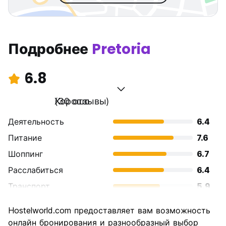
Подробнее
Pretoria
6.8
Хорошо
(30 отзывы)
Деятельность
6.4
Питание
7.6
Шоппинг
6.7
Расслабиться
6.4
Транспорт
5.9
Осмотр
7.1
Hostelworld.com предоставляет вам возможность
достопримечательностей
онлайн бронирования и разнообразный выбор