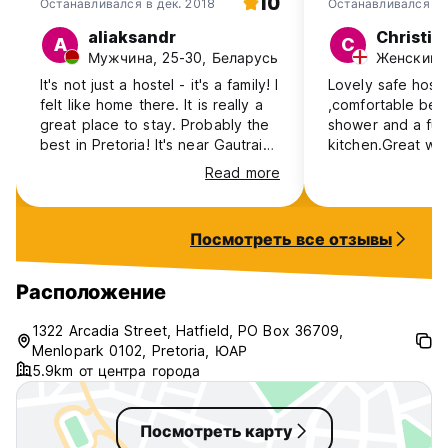
10
Останавливался в дек. 2018
Останавливался в
aliaksandr
Christin
A
C
Мужчина, 25-30, Беларусь
Женский, 
It's not just a hostel - it's a family! I
Lovely safe hoste
felt like home there. It is really a
,comfortable bed
great place to stay. Probably the
shower and a ful
best in Pretoria! It's near Gautrain
kitchen.Great wu
station, so it's really easy to
the whole proper
Read more
travel. They have 24h security so
garden and pool.
it is a safe place. Thank you 1322
stsff do a great 
Backpackers!!!
friendly and help
Посмотреть все отзывы
money.Definatly
Расположение
1322 Arcadia Street, Hatfield, PO Box 36709,
Menlopark 0102, Pretoria, ЮАР
5.9km от центра города
Посмотреть карту