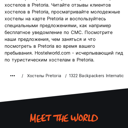
Культура
7.5
хостелов в Pretoria. Читайте отзывы клиентов
Ночная жизнь
хостелов в Pretoria, просматривайте молодежные
6.5
хостелы на карте Pretoria и воспользуйтесь
Соотношение цены и
7.5
специальными предложениями, как например
качества
бесплатное уведомление по СМС. Посмотрите
наши предложения, чем заняться и что
посмотреть в Pretoria во время вашего
пребывания. Hostelworld.com - исчерпывающий гид
по туристическим хостелам в Pretoria.
Хостелы Pretoria
1322 Backpackers Internationa