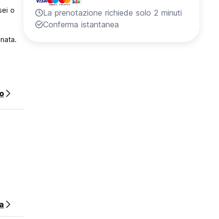
sei o
La prenotazione richiede solo 2 minuti
Conferma istantanea
ionata.
o
fare
a