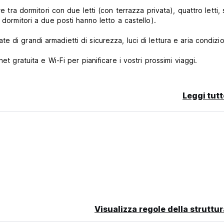
e tra dormitori con due letti (con terrazza privata), quattro letti, 
 i nostri dormitori a due posti hanno letto a castello).
dotate di grandi armadietti di sicurezza, luci di lettura e aria condiz
Il nostro ostello offre tanti computer con connessione internet gratuita e Wi-Fi per pianificare i vostri prossimi viaggi.
armiare e cucinare i vostri piatti preferiti.
Leggi tutt
ntrare viaggiatori da tutto il mondo, condividere esperienze e 
 necessario, vi indicherá le zone migliori, i ristoranti, i bar, le
ossimo viaggio.
 benvenute!
Visualizza regole della struttur