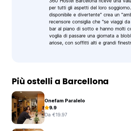
360 Hostel Barcelona riceve una valu
per tutti gli aspetti del loro soggiorn
disponibile e divertente" crea un "amb
recensore consiglia che "se viaggi da
bar al piano di sotto e hanno molti 
voglia di passare una giornata a blob
ariose, con soffitti alti e grandi finest
Più ostelli a Barcellona
Onefam Paralelo
9.9
Da €19.97