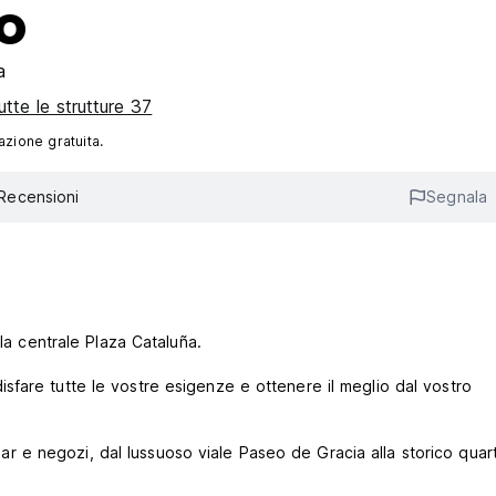
o
a
utte le strutture 37
azione gratuita.
Recensioni
Segnala
lla centrale Plaza Cataluña.
fare tutte le vostre esigenze e ottenere il meglio dal vostro
, bar e negozi, dal lussuoso viale Paseo de Gracia alla storico quar