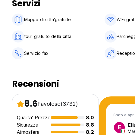
Servizi
Mappe di citta'gratuite
WiFi grat
tour gratuito della città
Parchegg
Servizio fax
Receptio
Recensioni
8.6
Favoloso
(3732)
Stato a apr
Qualita' Prezzo
8.0
Sicurezza
8.8
Eli
E
Mas
Atmosfera
8.2