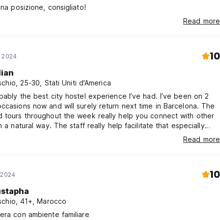
ona posizione, consigliato!
Read more
10
o 2024
lian
chio, 25-30, Stati Uniti d'America
bably the best city hostel experience I’ve had. I’ve been on 2
ccasions now and will surely return next time in Barcelona. The
 tours throughout the week really help you connect with other
n a natural way. The staff really help facilitate that especially
ng the city tours. She is the best and makes an effort to make
Read more
one is included and having fun.
10
 2024
stapha
chio, 41+, Marocco
era con ambiente familiare