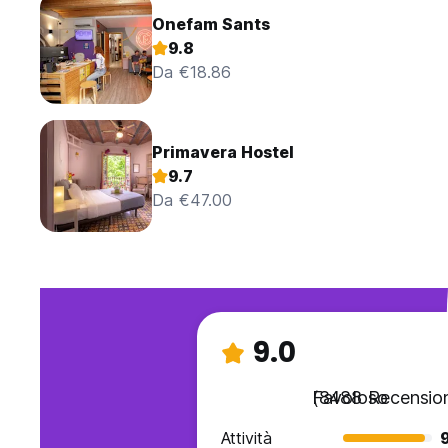
Onefam Sants
9.8
Da €18.86
Primavera Hostel
9.7
Da €47.00
9.0
Favoloso
(8488 Recension
Attività