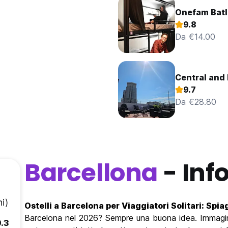
Onefam Batl
9.8
Da €14.00
Central and 
9.7
Da €28.80
Barcellona
- Inf
i)
Ostelli a Barcelona per Viaggiatori Solitari: Spia
Barcelona nel 2026? Sempre una buona idea. Immagin
9.3