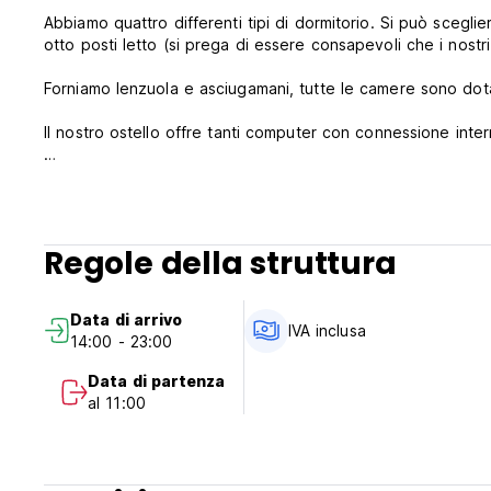
Abbiamo quattro differenti tipi di dormitorio. Si può sceglier
otto posti letto (si prega di essere consapevoli che
Forniamo lenzuola e asciugamani, tutte le camere sono 
Offriamo una cucina completamente attrezzata per poterr risp
Nella grande sala comune con comodi divani si possono inco
nuove amicizie.
Regole della struttura
Il nostro personale cordiale ed esperto vi aiuterà con tutto il
discoteche e i negozi per aiutare a pianificare il vostro pr
Data di arrivo
Non abbiate paura di chiedere, qui tutta le domande sono
IVA inclusa
14:00 - 23:00
Data di partenza
al 11:00