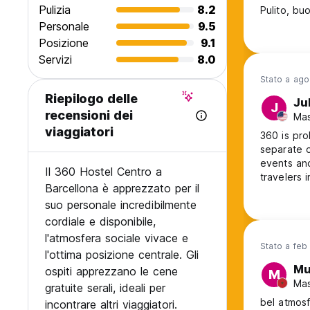
Pulizia
8.2
Pulito, bu
Personale
9.5
Posizione
9.1
Servizi
8.0
Stato a ag
Riepilogo delle
Ju
J
recensioni dei
Mas
viaggiatori
360 is pro
separate o
events and
Il 360 Hostel Centro a
travelers i
Barcellona è apprezzato per il
Julia duri
suo personale incredibilmente
sure every
cordiale e disponibile,
l'atmosfera sociale vivace e
Stato a feb
l'ottima posizione centrale. Gli
Mu
ospiti apprezzano le cene
M
Mas
gratuite serali, ideali per
bel atmosf
incontrare altri viaggiatori.