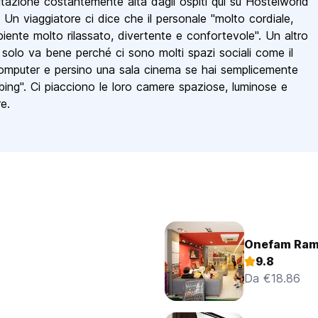
tazione costantemente alta dagli ospiti qui su Hostelworld
o. Un viaggiatore ci dice che il personale "molto cordiale,
iente molto rilassato, divertente e confortevole". Un altro
 solo va bene perché ci sono molti spazi sociali come il
computer e persino una sala cinema se hai semplicemente
bing". Ci piacciono le loro camere spaziose, luminose e
re.
Onefam Ram
9.8
Da €18.86