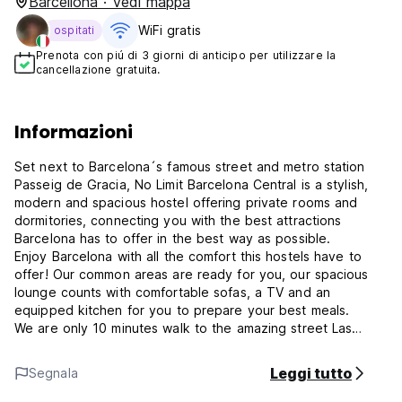
Barcellona · Vedi mappa
WiFi gratis
ospitati
Prenota con piú di 3 giorni di anticipo per utilizzare la
cancellazione gratuita.
Informazioni
Set next to Barcelona´s famous street and metro station
Passeig de Gracia, No Limit Barcelona Central is a stylish,
modern and spacious hostel offering private rooms and
dormitories, connecting you with the best attractions
Barcelona has to offer in the best way as possible.
Enjoy Barcelona with all the comfort this hostels have to
offer! Our common areas are ready for you, our spacious
lounge counts with comfortable sofas, a TV and an
equipped kitchen for you to prepare your best meals.
We are only 10 minutes walk to the amazing street Las
Ramblas, and even closer to Plaza Catalua, which is the
perfect for going or coming from the airport, as the airport
Leggi tutto
Segnala
buses stops there.