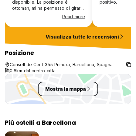
disponibile. La posizione é
positivo.
ottoman, mi ha permesso di girare
a piedi . Andrebbero curati meglio
Read more
gli spazi comuni, la cucina e la
terrazzo vengono chiuse troppo
presto. La notte la connessione
Visualizza tutte le recensioni
viene staccata. Le stoviglie della
cucina sono molto usurate. In
generale dá tutti i servizi che
Posizione
promette
Consell de Cent 355 Primera, Barcellona, Spagna
0.6km dal centro citta
Mostra la mappa
Più ostelli a Barcellona