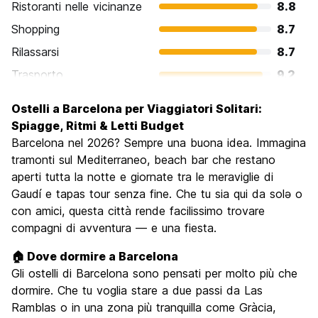
Ristoranti nelle vicinanze
8.8
Shopping
8.7
Rilassarsi
8.7
Trasporto
9.2
Cosa visitare
9.4
Ostelli a Barcelona per Viaggiatori Solitari:
Luoghi di interesse culturale
9.4
Spiagge, Ritmi & Letti Budget
Festa / Vita notturna
Barcelona nel 2026? Sempre una buona idea. Immagina
8.9
tramonti sul Mediterraneo, beach bar che restano
Qualita' Prezzo
8.1
aperti tutta la notte e giornate tra le meraviglie di
Gaudí e tapas tour senza fine. Che tu sia qui da solə o
con amici, questa città rende facilissimo trovare
compagni di avventura — e una fiesta.
🏠 Dove dormire a Barcelona
Gli ostelli di Barcelona sono pensati per molto più che
dormire. Che tu voglia stare a due passi da Las
Ramblas o in una zona più tranquilla come Gràcia,