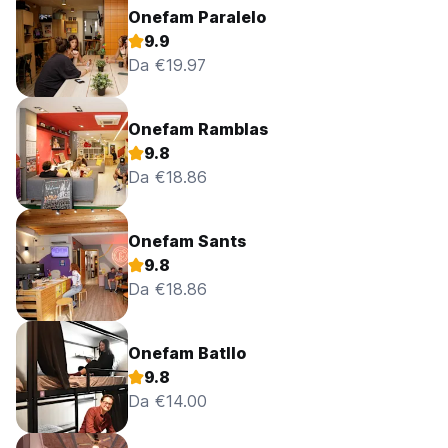
Onefam Paralelo
9.9
Da €19.97
Onefam Ramblas
9.8
Da €18.86
Onefam Sants
9.8
Da €18.86
Onefam Batllo
9.8
Da €14.00