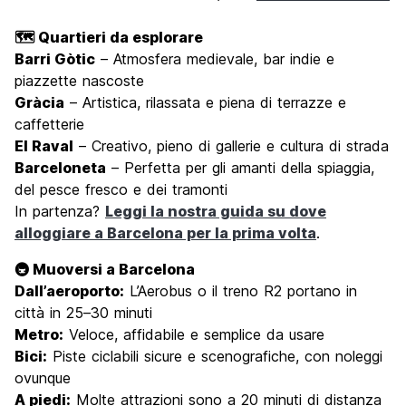
🗺️ Quartieri da esplorare
Barri Gòtic
– Atmosfera medievale, bar indie e
piazzette nascoste
Gràcia
– Artistica, rilassata e piena di terrazze e
caffetterie
El Raval
– Creativo, pieno di gallerie e cultura di strada
Barceloneta
– Perfetta per gli amanti della spiaggia,
del pesce fresco e dei tramonti
In partenza?
Leggi la nostra guida su dove
alloggiare a Barcelona per la prima volta
.
🚇 Muoversi a Barcelona
Dall’aeroporto:
L’Aerobus o il treno R2 portano in
città in 25–30 minuti
Metro:
Veloce, affidabile e semplice da usare
Bici:
Piste ciclabili sicure e scenografiche, con noleggi
ovunque
A piedi:
Molte attrazioni sono a 20 minuti di distanza