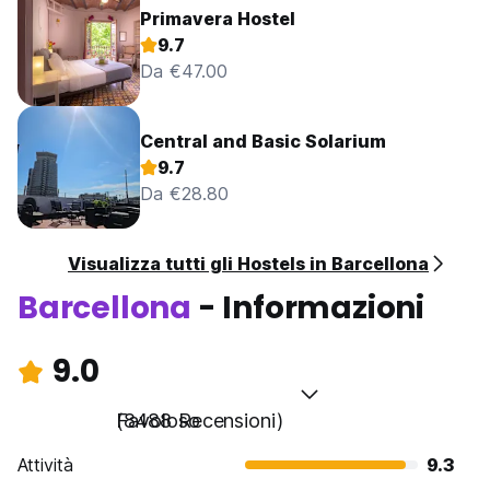
Primavera Hostel
9.7
Da €47.00
Central and Basic Solarium
9.7
Da €28.80
Visualizza tutti gli Hostels in Barcellona
Barcellona
- Informazioni
9.0
Favoloso
(8488 Recensioni)
Attività
9.3