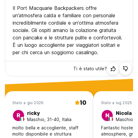
al momento è sospesa a causa di Covid) e il resto
dell'ostello.
Il Port Macquarie Backpackers offre
un'atmosfera calda e familiare con personale
A presto! (Auto-translated from original language)
incredibilmente cordiale e un'ottima atmosfera
sociale. Gli ospiti amano la colazione gratuita
con pancake e le strutture pulite e confortevoli.
È un luogo accogliente per viaggiatori solitari e
per chi cerca un soggiorno casalingo.
Ti è stato utile?
10
Stato a giu 2026
Stato a lug 2025
ricky
Nicola
R
N
Maschio, 31-40, Italia
Maschio, 2
molto bella e accogliente, staff
Fantastic hostel!
molto disponibile e struttura
atmosphere, great