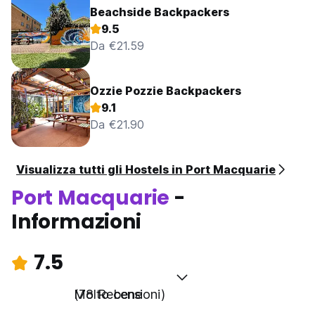
Beachside Backpackers
9.5
Da €21.59
Ozzie Pozzie Backpackers
9.1
Da €21.90
Visualizza tutti gli Hostels in Port Macquarie
Port Macquarie
-
Informazioni
7.5
Molto bene
(78 Recensioni)