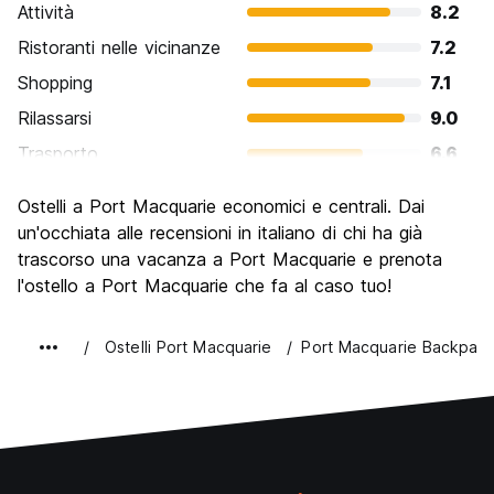
Attività
8.2
Ristoranti nelle vicinanze
7.2
Shopping
7.1
Rilassarsi
9.0
Trasporto
6.6
Cosa visitare
7.6
Ostelli a Port Macquarie economici e centrali. Dai
Luoghi di interesse culturale
7.4
un'occhiata alle recensioni in italiano di chi ha già
Festa / Vita notturna
trascorso una vacanza a Port Macquarie e prenota
6.3
l'ostello a Port Macquarie che fa al caso tuo!
Qualita' Prezzo
7.8
Ostelli Port Macquarie
Port Macquarie Backpac