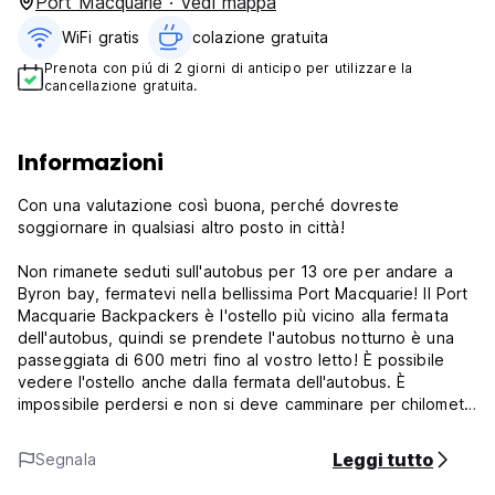
Port Macquarie · Vedi mappa
WiFi gratis
colazione gratuita‎
Prenota con piú di 2 giorni di anticipo per utilizzare la
cancellazione gratuita.
Informazioni
Con una valutazione così buona, perché dovreste
soggiornare in qualsiasi altro posto in città!
Non rimanete seduti sull'autobus per 13 ore per andare a
Byron bay, fermatevi nella bellissima Port Macquarie! Il Port
Macquarie Backpackers è l'ostello più vicino alla fermata
dell'autobus, quindi se prendete l'autobus notturno è una
passeggiata di 600 metri fino al vostro letto! È possibile
vedere l'ostello anche dalla fermata dell'autobus. È
impossibile perdersi e non si deve camminare per chilometri
nel cuore della notte. Con il self-check-in 24 ore su 24,
potrete dormire bene prima di esplorare Port Mac!
Leggi tutto
Segnala
***Completamente rinnovato nell'ottobre 2017***