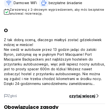
Darmowe WiFi
bezpłatne śniadanie‎
Zarezerwuj z 2-dniowym wyprzedzeniem, aby móc bezpłatnie
anulować rezerwację.
O
Z tak dobrą oceną, dlaczego miałbyś zostać gdziekolwiek
indziej w mieście!
Nie siedź w autobusie przez 13 godzin jadąc do zatoki
Byron, zatrzymaj się w pięknym Port Macquarie! Port
Macquarie Backpackers jest najbliższym hostelem do
przystanku autobusowego, więc jeśli łapiesz nocny autobus,
jest to prosty spacer 600m do łóżka! Możesz nawet
zobaczyć hostel z przystanku autobusowego. Nie można
się zgubić i nie trzeba chodzić kilometrami w środku nocy.
Dzięki 24-godzinnemu samodzielnemu zameldowaniu
możesz dobrze się wyspać przed zwiedzaniem Port Mac!
*** Całkowicie odnowiony w październiku 2017 r.
czytaj więcej
Zgłoś
Zapłać za łóżko - reszta jest za darmo! Nieograniczone
WiFi, bezpłatne śniadanie naleśnikowe, kawa, herbata i
Obowiązujące zasady
cukier, basen, stół bilardowy, deski do bodyboardingu i