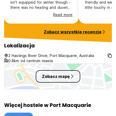
isn't equipped for winter though -
friendly and welc
there was no heating and duvet
little touchy in 
was thin, so I was cold during the
place. Pool is col
Read more
night :(
Pots and pans we
Overall loved it 
Zobacz wszystkie recenzje
Lokalizacja
2 Hastings River Drive, Port Macquarie, Australia
0.8km od centrum miasta
Zobacz mapę
Więcej hostele w Port Macquarie