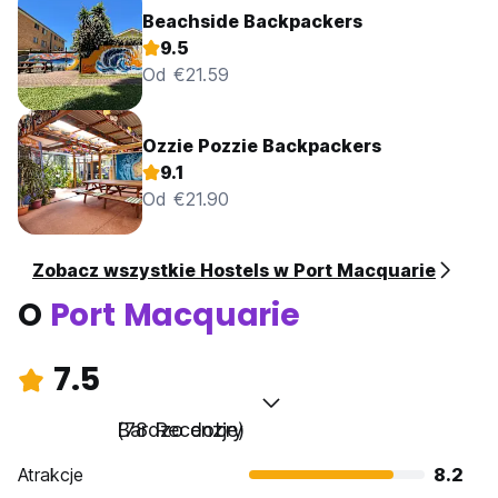
Beachside Backpackers
9.5
Od €21.59
Ozzie Pozzie Backpackers
9.1
Od €21.90
Zobacz wszystkie Hostels w Port Macquarie
O
Port Macquarie
7.5
Bardzo dobry
(78 Recenzje)
Atrakcje
8.2