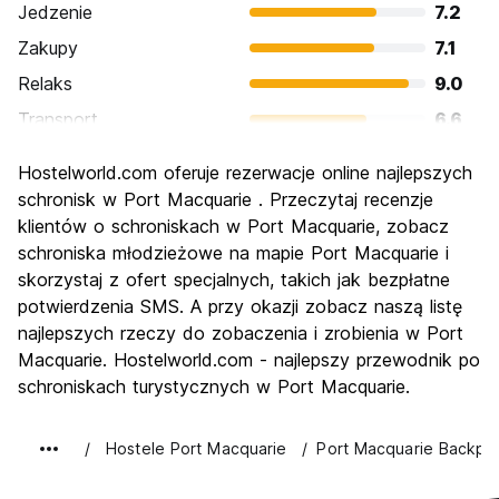
Jedzenie
7.2
Zakupy
7.1
Relaks
9.0
Transport
6.6
Zwiedzanie
7.6
Hostelworld.com oferuje rezerwacje online najlepszych
Kultura
7.4
schronisk w Port Macquarie . Przeczytaj recenzje
Imprezy
klientów o schroniskach w Port Macquarie, zobacz
6.3
schroniska młodzieżowe na mapie Port Macquarie i
Najlepsza wartość
7.8
skorzystaj z ofert specjalnych, takich jak bezpłatne
potwierdzenia SMS. A przy okazji zobacz naszą listę
najlepszych rzeczy do zobaczenia i zrobienia w Port
Macquarie. Hostelworld.com - najlepszy przewodnik po
schroniskach turystycznych w Port Macquarie.
Hostele Port Macquarie
Port Macquarie Backpa