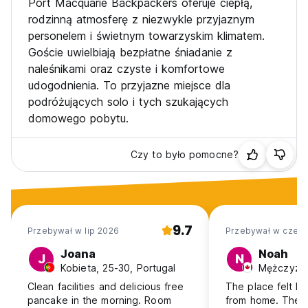
Port Macquarie Backpackers oferuje ciepłą,
rodzinną atmosferę z niezwykle przyjaznym
personelem i świetnym towarzyskim klimatem.
Goście uwielbiają bezpłatne śniadanie z
naleśnikami oraz czyste i komfortowe
udogodnienia. To przyjazne miejsce dla
podróżujących solo i tych szukających
domowego pobytu.
Czy to było pomocne?
9.7
Przebywał w lip 2026
Przebywał w cze 2
Joana
Noah
J
N
Kobieta, 25-30, Portugal
Mężczyzna
Clean facilities and delicious free
The place felt l
pancake in the morning. Room
from home. The s