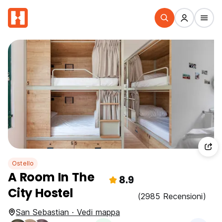
Ostello
A Room In The
8.9
City Hostel
(2985 Recensioni)
San Sebastian · Vedi mappa