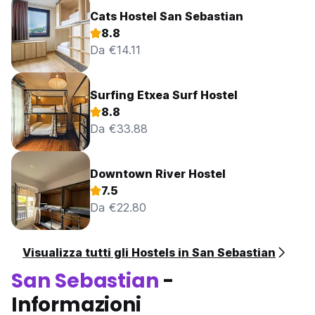
Cats Hostel San Sebastian
8.8
Da €14.11
Surfing Etxea Surf Hostel
8.8
Da €33.88
Downtown River Hostel
7.5
Da €22.80
Visualizza tutti gli Hostels in San Sebastian
San Sebastian
-
Informazioni