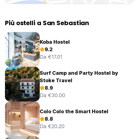
Più ostelli a San Sebastian
Koba Hostel
9.2
Da €17.01
Surf Camp and Party Hostel by
Stoke Travel
8.9
Da €30.00
Colo Colo the Smart Hostel
8.8
Da €20.20