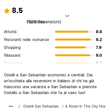
8.5
Favoloso
(629 Recensioni)
Attività
8.6
Ristoranti nelle vicinanze
9.2
Shopping
7.9
Rilassarsi
9.0
Trasporto
8.3
Cosa visitare
8.5
Ostelli a San Sebastian economici e centrali. Dai
Luoghi di interesse culturale
8.6
un'occhiata alle recensioni in italiano di chi ha già
Festa / Vita notturna
trascorso una vacanza a San Sebastian e prenota
8.5
l'ostello a San Sebastian che fa al caso tuo!
Qualita' Prezzo
7.7
Ostelli San Sebastian
A Room In The City Hostel