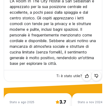
L'A Room In The City Hostel a San Sebastian è
Check-in/check-out senza contatto
apprezzato per la sua posizione centrale ed
Il personale indossa attrezzature per la protezione
eccellente, a pochi passi dalla spiaggia e dal
individuale
centro storico. Gli ospiti apprezzano i letti
I controlli di temperatura del personale vengono condotti
comodi con tende per la privacy e le strutture
regolarmente
Agli ospiti viene fornito un disinfettante per le mani
moderne e pulite, inclusi bagni spaziosi. Il
Sono in atto misure di distanza sociale
personale è frequentemente menzionato come
cordiale e disponibile. Sebbene alcuni notino una
mancanza di atmosfera sociale e strutture di
Una stanza in città politiche e condizioni:
cucina limitate (senza fornelli), il sentimento
Controlla dalle 15:00 alle 00:00.
generale è molto positivo, rendendolo un'ottima
Dai un'occhiata prima delle 11:00.
base per esplorare la città.
Politica di cancellazione: 48 ore prima dell'arrivo.
Pagamento all'arrivo in contanti, carte di credito, carte di
Ti è stato utile?
debito.
Nessuna festa di cervo/gallina accettata nell'ostello.
Tasse incluse.
Colazione non inclusa.
3.7
Stato a ago 2025
Stato a nov 2024