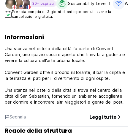
Sustainability Level 1
WiFi
30+ ospitati
Prenota con piú di 3 giorni di anticipo per utilizzare la
cancellazione gratuita.
Informazioni
Una stanza nell'ostello della città fa parte di Convent
Garden, uno spazio sociale aperto che ti invita a goderti e
vivere la cultura dell'arte urbana locale.
Convent Garden offre il proprio ristorante, il bar la cripta e
la terrazza el pati per il divertimento di ogni ospite.
Una stanza nell'ostello della città si trova nel centro della
città di San Sebastian, fornendo un ambiente accogliente
per dormire e incontrare altri viaggiatori e gente del posto,
offrendo il luogo perfetto per esplorare la città, la spiaggia
e i suoi coronaggi.
Leggi tutto
Segnala
L'ostello si trova proprio nel cuore di San Sebastian, a pochi
Regole della struttura
minuti a piedi dalla spiaggia di La Concha, a pochi passi da