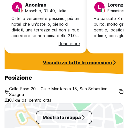
Nessun coprifuoco.
Anonimo
Lorenzo
A
L
Non fumatore.
Maschio, 31-40, Italia
Femmina, 1
Ostello veramente pessimo, più un
Ho passato 3 nott
*** Si prega di notare che la camera gemella di base è un
hotel che un'ostello, pieno di
pulito, molto gra
letti a castello *** (Auto-translated from original language)
divieti, una terrazza cui non si può
gentile, location o
accedere se non pima delle 21.00
ottime, consigliat
un pessimo potiere noturno che
Read more
sfoga le sue frustrazioni sui clienti,
sembra che al room in the city dia
fastidio se la gente socializzi. Aula
Visualizza tutte le recensioni
di laptop con tempeature basse.
Assolutamente da evitare
Posizione
Calle Easo 20 - Calle Manterola 15, San Sebastian,
Spagna
0.1km dal centro citta
Mostra la mappa