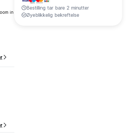
Bestilling tar bare 2 minutter
Room in
Øyeblikkelig bekreftelse
r
r
den
ene ]]
ice, vi
r