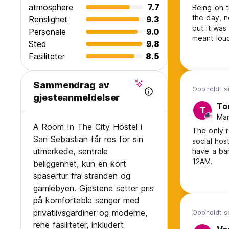
atmosphere
7.7
Being on t
Skatter inkludert.
the day, no air came through with the window wide open. A fan was given
Renslighet
9.3
Frokost er ikke inkludert.
but it was ti
Personale
9.0
meant loud
Ingen portforbud.
Sted
9.8
Hostel its
Ikke røyk.
Fasiliteter
8.5
care into 
***Vær oppmerksom på at grunnleggende tomannsrom er en 
Sammendrag av
Oppholdt se
gjesteanmeldelser
To
T
Man
A Room In The City Hostel i
The only r
San Sebastian får ros for sin
social host
utmerkede, sentrale
have a bar
12AM.
beliggenhet, kun en kort
spasertur fra stranden og
gamlebyen. Gjestene setter pris
på komfortable senger med
privatlivsgardiner og moderne,
Oppholdt se
rene fasiliteter, inkludert