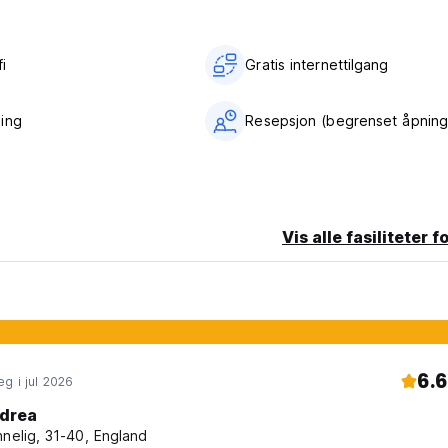
el
i‎
Gratis internettilgang
t 60°C/140°F
tak for å redusere infeksjon (Spania)
afe Travels (WTTC - Global)
ing
Resepsjon (begrenset åpning
Vis alle fasiliteter f
6.6
g i jul 2026
t.
drea
nnelig, 31-40, England