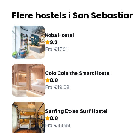
Flere hostels i San Sebastia
Koba Hostel
9.3
Fra €17.01
Colo Colo the Smart Hostel
8.8
Fra €19.08
Surfing Etxea Surf Hostel
8.8
Fra €33.88