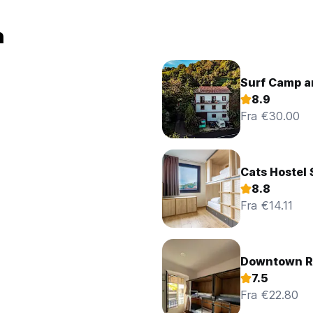
n
Surf Camp an
8.9
Fra €30.00
Cats Hostel
8.8
Fra €14.11
Downtown Ri
7.5
Fra €22.80