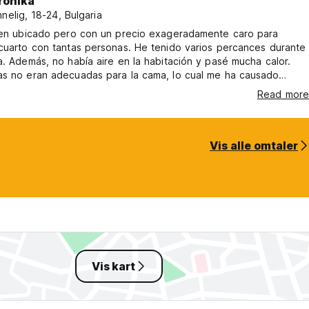
ronika
nnelig, 18-24, Bulgaria
bien ubicado pero con un precio exageradamente caro para
cuarto con tantas personas. He tenido varios percances durante
a. Además, no había aire en la habitación y pasé mucha calor.
as no eran adecuadas para la cama, lo cual me ha causado
por la noche. El wifi tampoco funcionaba. El sitio está bien pero
Read more
 muy caro, habiendo algunas cosas mejorables.
Vis alle omtaler
Vis kart