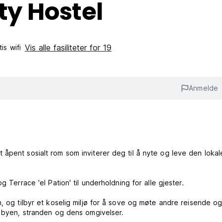
ty Hostel
Vis alle fasiliteter for 19
is wifi‎
Anmelde
åpent sosialt rom som inviterer deg til å nyte og leve den lokal
 Terrace 'el Pation' til underholdning for alle gjester.
, og tilbyr et koselig miljø for å sove og møte andre reisende o
e byen, stranden og dens omgivelser.