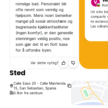
Ve
V
romslige bad. Personalet blir
Kvi
ofte nevnt som vennlig og
Un sitio 
hjelpsom. Mens noen bemerker
compartir 
mangel på sosial atmosfære og
mi estanci
Las sában
begrensede kjøkkenfasiliteter
molestias 
(ingen komfyr), er den generelle
me parece
stemningen veldig positiv, noe
som gjør det til en flott base
for å utforske byen.
Var dette nyttig?
Sted
Calle Easo 20 - Calle Manterola
15, San Sebastian, Spania
0.1km fra sentrum