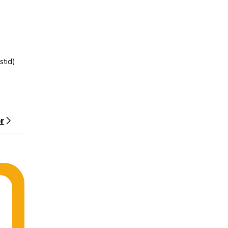
stid)
or