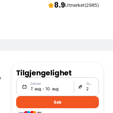
8.9
Utmerket
(2985)
Tilgjengelighet
e
Datoer
Gjester
Søk
g