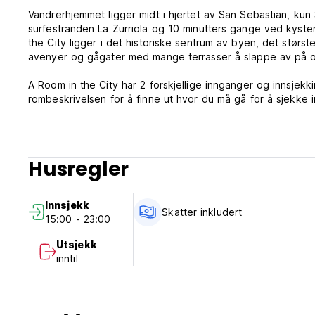
Vandrerhjemmet ligger midt i hjertet av San Sebastian, kun 
surfestranden La Zurriola og 10 minutters gange ved kyste
the City ligger i det historiske sentrum av byen, det stør
avenyer og gågater med mange terrasser å slappe av på o
A Room in the City har 2 forskjellige innganger og innsjekk
rombeskrivelsen for å finne ut hvor du må gå for å sjekke in
A Room in the City Hostel tilbyr delte sovesaler og privat
naturlig lys og madrassene er nøye utvalgt for gjestenes k
Husregler
Vanlige fasiliteter inkluderer en stue, bibliotek/datarom o
kjøleskap, servise, bestikk, kopper og glass. Vær oppmerks
nåværende situasjonen og på grunn av sanitære anbefalinger
Innsjekk
Vi har en BAR / KAFFE SHOP på terrassen vår.
Skatter inkludert
15:00 - 23:00
Utsjekk
COVID-19 TILTAK
inntil
** [[ På grunn av den nåværende situasjonen og på grunn av
beklager ulempene ]]
Vi har en BAR / KAFFE SHOP på terrassen vår.