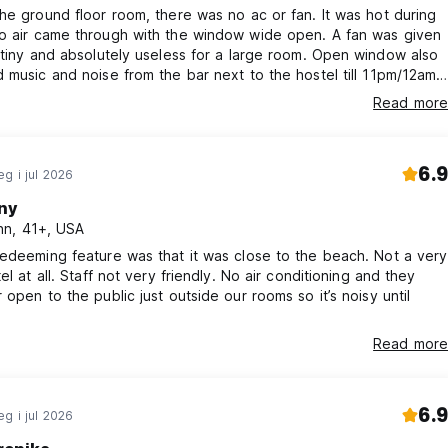
he ground floor room, there was no ac or fan. It was hot during
ny and absolutely useless for a large room. Open window also
 music and noise from the bar next to the hostel till 11pm/12am.
elf is clean and spacious but it’s a shame they don’t put more
Read more
the bottom floors for basic ventilation during summer
køyeseng *** (Auto-translated from original language)
6.9
g i jul 2026
ny
n, 41+, USA
edeeming feature was that it was close to the beach. Not a very
el at all. Staff not very friendly. No air conditioning and they
 open to the public just outside our rooms so it’s noisy until
Read more
6.9
g i jul 2026