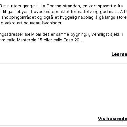
3 minutters gange til La Concha-stranden, en kort spasertur fra
n til gamlebyen, hovedknutepunktet for natteliv og god mat . A 
ste shoppingområdet og også et hyggelig nabolag å gå langs store
g vakre art nouveau-bygninger.
ingsadresser (selv om det er samme bygning!), vennligst sjekk i
n: calle Manterola 15 eller calle Easo 20.
e rom i en vakkert dekorert bygning. Rommene er romslige, de ha
Les me
omfort.
g en spisestue utstyrt med mikrobølgeovn, brødrister, vannkoker,
om på at ingen komfyr eller ovn er inkludert. ** [[ På grunn av 
, kan vi ikke tilby kjøkken-/spisestueservice, vi beklager ulemp
 sanitære anbefalinger, kan vi ikke tilby kjøkken-/spisestueserv
Vis husregle