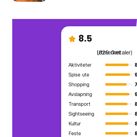
8.5
Utmerket
(629 Omtaler)
Aktiviteter
Spise ute
Shopping
7
Avslapning
Transport
Sightseeing
Kultur
Feste