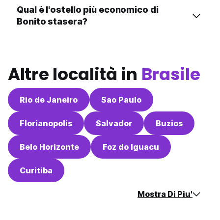
Qual è l'ostello più economico di
Bonito stasera?
Altre località in
Brasile
Rio de Janeiro
Sao Paulo
Florianopolis
Salvador
Buzios
Belo Horizonte
Foz do Iguacu
Curitiba
Mostra Di Piu'