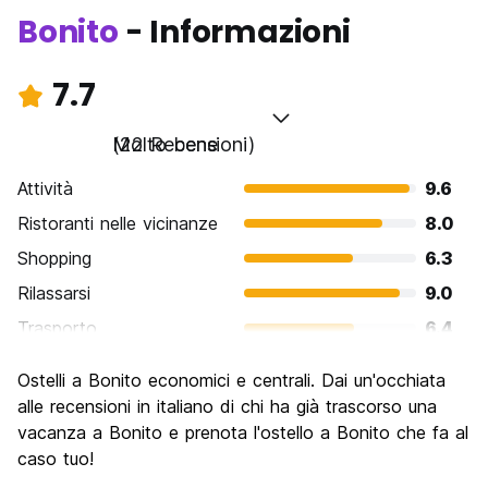
Bonito
- Informazioni
7.7
Molto bene
(22 Recensioni)
Attività
9.6
Ristoranti nelle vicinanze
8.0
Shopping
6.3
Rilassarsi
9.0
Trasporto
6.4
Cosa visitare
9.0
Ostelli a Bonito economici e centrali. Dai un'occhiata
Luoghi di interesse culturale
7.5
alle recensioni in italiano di chi ha già trascorso una
Festa / Vita notturna
vacanza a Bonito e prenota l'ostello a Bonito che fa al
6.1
caso tuo!
Qualita' Prezzo
7.4