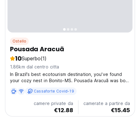
Ostello
Pousada Aracuã
10
Superbo
(1)
1.86km dal centro citta
In Brazil's best ecotourism destination, you've found
your cozy nest in Bonito-MS. Pousada Aracuã was born
as a haven of tranquility and comfort, inspired by the
Cassaforte Covid-19
gentle song of the bird that gives our space its name.
Just as the Aracuã heralds life in harmony...
camere private da
camerate a partire da
€12.88
€15.45