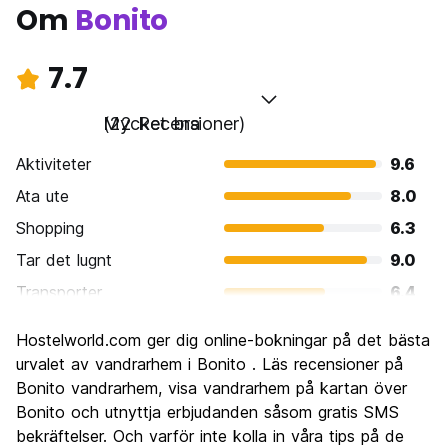
Om
Bonito
7.7
Mycket bra
(22 Recensioner)
Aktiviteter
9.6
Ata ute
8.0
Shopping
6.3
Tar det lugnt
9.0
Transporter
6.4
Sightseeing
9.0
Hostelworld.com ger dig online-bokningar på det bästa
Kultur
7.5
urvalet av vandrarhem i Bonito . Läs recensioner på
Festa
Bonito vandrarhem, visa vandrarhem på kartan över
6.1
Bonito och utnyttja erbjudanden såsom gratis SMS
Värde för pengarna
7.4
bekräftelser. Och varför inte kolla in våra tips på de