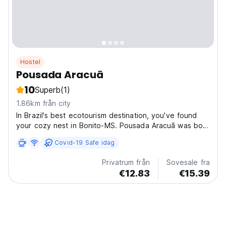
Hostel
Pousada Aracuã
10
Superb
(1)
1.86km från city
In Brazil's best ecotourism destination, you've found
your cozy nest in Bonito-MS. Pousada Aracuã was born
as a haven of tranquility and comfort, inspired by the
Covid-19 Safe idag
gentle song of the bird that gives our space its name.
Just as the Aracuã heralds life in harmony...
Privatrum från
Sovesale fra
€12.83
€15.39