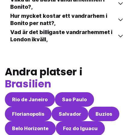
Bonito?,
Hur mycket kostar ett vandrarhem i
Bonito per natt?,
Vad är det billigaste vandrarhemmet i
London ikväll,
Andra platser i
Brasilien
Rio de Janeiro
Sao Paulo
Florianopolis
Salvador
Buzios
Belo Horizonte
Foz do Iguacu