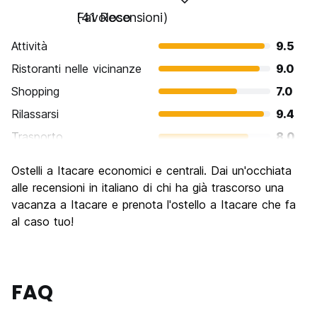
Favoloso
(41 Recensioni)
Attività
9.5
Ristoranti nelle vicinanze
9.0
Shopping
7.0
Rilassarsi
9.4
Trasporto
8.0
Cosa visitare
8.1
Ostelli a Itacare economici e centrali. Dai un'occhiata
Luoghi di interesse culturale
7.5
alle recensioni in italiano di chi ha già trascorso una
Festa / Vita notturna
vacanza a Itacare e prenota l'ostello a Itacare che fa
8.3
al caso tuo!
Qualita' Prezzo
8.7
FAQ