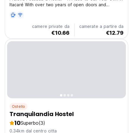
Itacaré With over two years of open doors and
hundreds of 5-star reviews on Google, Praieira
Pousada & Hostel is a beloved spot for those seeking
comfort, convenience, and good vibes in Itacaré.
camere private da
camerate a partire da
We’re...
€10.66
€12.79
Ostello
Tranquilandia Hostel
10
Superbo
(3)
0.34km dal centro citta