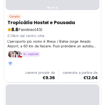
Ostello
Tropicália Hostel e Pousada
8.6
Favoloso
(43)
0.14km dal centro citta
L'aeroporto più vicino è Ilheus / Bahia-Jorge Amado
Airport, a 60 km da Itacare. Puoi prendere un autobus
o un taxi da Ilheus direttamente al centro di Itacare. La
5+ ospitati
stazione degli autobus è a soli 5 minuti a piedi
dall'ostello.
camere private da
camerate a partire da
€9.36
€12.04