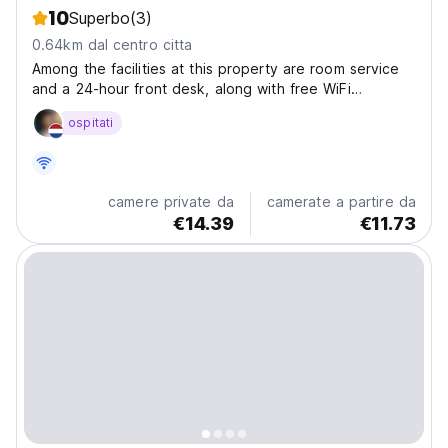
10
Superbo
(3)
0.64km dal centro citta
Among the facilities at this property are room service
and a 24-hour front desk, along with free WiFi
throughout the property. The property is non-smoking
ospitati
and is located 600 metres from Resende Beach. Set in
Itacaré, Bahia region, Cacau Biruta is situated...
camere private da
camerate a partire da
€14.39
€11.73