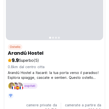
Ostello
Arandú Hostel
9.9
Superbo
(5)
0.8km dal centro citta
Arandú Hostel a Itacaré: la tua porta verso il paradiso!
Esplora spiagge, cascate e sentieri. Questo ostello
sociale a Itacaré è l'ideale per fare amicizia e
ospitati
condividere avventure. (Auto-translated from original
language)
camere private da
camerate a partire da