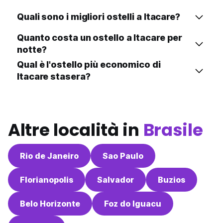
Quali sono i migliori ostelli a Itacare?
Quanto costa un ostello a Itacare per
notte?
Qual è l'ostello più economico di
Itacare stasera?
Altre località in
Brasile
Rio de Janeiro
Sao Paulo
Florianopolis
Salvador
Buzios
Belo Horizonte
Foz do Iguacu