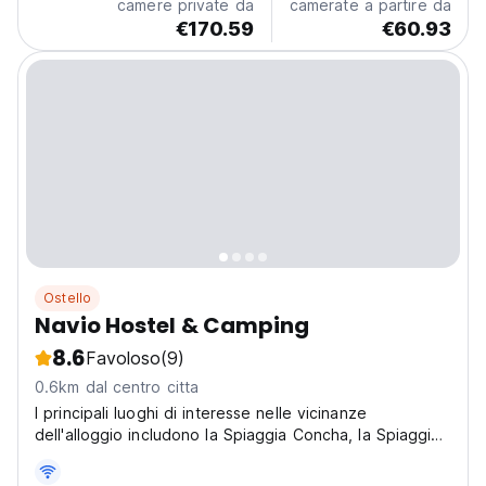
camere private da
camerate a partire da
€170.59
€60.93
Ostello
Navio Hostel & Camping
8.6
Favoloso
(9)
0.6km dal centro citta
I principali luoghi di interesse nelle vicinanze
dell'alloggio includono la Spiaggia Concha, la Spiaggia
Resende e la Praia da Tiririca. L'aeroporto più vicino è
l'Aeroporto Ilheus / Bahia-Jorge Amado, a 74 km da