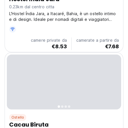
0.23km dal centro citta
L'Hostel Índia Jara, a Itacaré, Bahia, è un ostello intimo
e di design. Ideale per nomadi digitali e viaggiatori
solitari che cercano comfort, comunità e facile accesso
alle migliori spiagge, surf e sentieri del Brasile. (Auto-
translated from original language)
camere private da
camerate a partire da
€8.53
€7.68
Ostello
Cacau Biruta