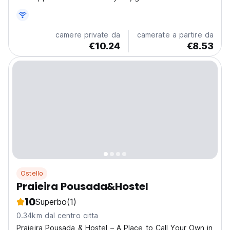
and beautiful spaces that feels like home. With only
five private rooms and one small shared dorm, you’ll
find peace, comfort, and community without...
camere private da
camerate a partire da
€10.24
€8.53
Ostello
Praieira Pousada&Hostel
10
Superbo
(1)
0.34km dal centro citta
Praieira Pousada & Hostel – A Place to Call Your Own in