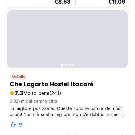
€8.53
€11.09
Ostello
Che Lagarto Hostel Itacaré
7.3
Molto bene
(241)
0.33km dal centro citta
La migliore posizione!! Queste sono le parole dei nostri
ospiti! Non c'è scelta migliore, non c'è dubbio, siamo i
migliori, non te ne pentirai di sicuro.