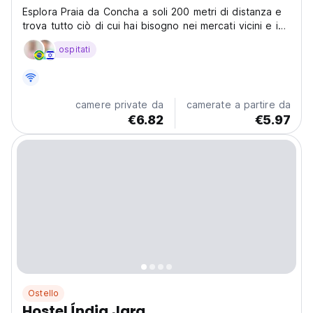
Esplora Praia da Concha a soli 200 metri di distanza e
trova tutto ciò di cui hai bisogno nei mercati vicini e in
via Pituba. Per una giornata sulle altre splendide
ospitati
spiagge, fai una piacevole passeggiata di 10-15 minuti
attraverso Pituba.
camere private da
camerate a partire da
€6.82
€5.97
Ostello
Hostel Índia Jara