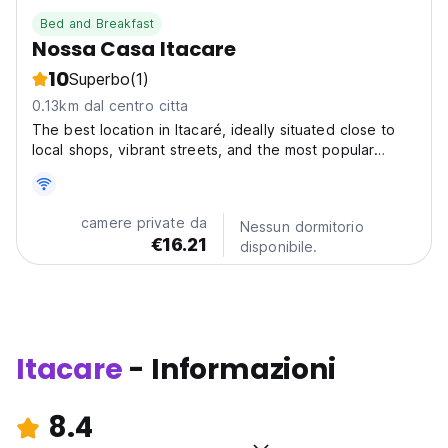
Bed and Breakfast
Nossa Casa Itacare
10
Superbo
(1)
0.13km dal centro citta
The best location in Itacaré, ideally situated close to
local shops, vibrant streets, and the most popular
beaches. Here, you can experience everything on
foot, making it easy to explore the area at your own
pace. Just a 2-minute walk from the charming
camere private da
Nessun dormitorio
walkway,...
€16.21
disponibile.
Itacare
- Informazioni
8.4